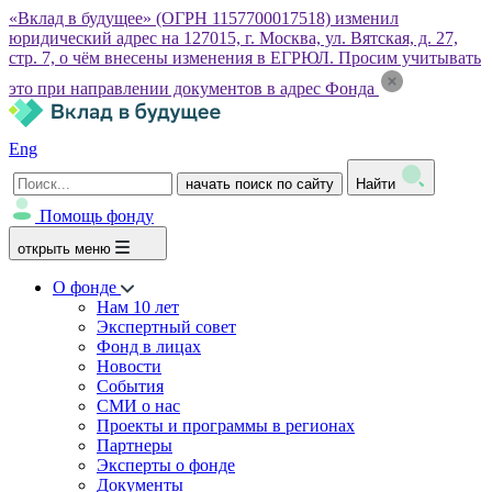
«Вклад в будущее» (ОГРН 1157700017518) изменил
юридический адрес на 127015, г. Москва, ул. Вятская, д. 27,
стр. 7, о чём внесены изменения в ЕГРЮЛ. Просим учитывать
это при направлении документов в адрес Фонда
Eng
начать поиск по сайту
Найти
Помощь фонду
открыть меню
О фонде
Нам 10 лет
Экспертный совет
Фонд в лицах
Новости
События
СМИ о нас
Проекты и программы в регионах
Партнеры
Эксперты о фонде
Документы