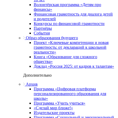
Волонтёрская программа «Детям про
финансы»
Финансовая грамотность для диалога детей
и родителей
Конкурсы по финансовой грамотности
Партнёры
События
Образ образования будущего
Проект «Ключевые компетенции и новая
грамотность: от деклараций к школьной
реальности»
Книга «Образование для сложного
общества»
Доклад «Россия 2025: от кадров к талантам»
Дополнительно
Архив
Программа «Цифровая платформа
персонализированного образования для
школы»
Программа «Учить учиться»
«Сделай мир ближе!»
Издательские проекты
Программа «Социальный и эмоциональный