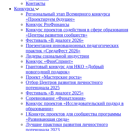
Контакты
Конкурсы
Региональный этап Всемирного конкурса
«Проектируем будущее»
Конкурс ProФинансы
Конкурс проектов содействия в сфере образования
«Центры развития сообществ»
Фестиваль «В диалоге 2026»
Презентация инновационных педагогических
практик «СредаФест 2026»
Лидеры социальной индустрии
Конкурс «ФинСпринт»
Грантовый конкурс для НКО «Добрый
новогодний подарок»
Проект «Мастерские роста»
Отбор Центров развития личностного
потенциала 2025
Фестиваль «В диалоге 2025»
Соревнование «Финатлония»
Конкурс проектов «Исследовательский подход в
образовании»
I Конкурс проектов для сообщества программы
«Развивающая среда»
Лучшие практики развития личностного
потенциала 2023