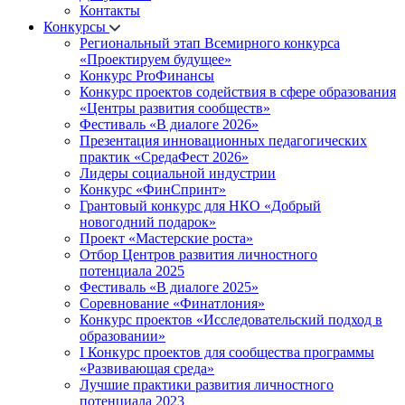
Контакты
Конкурсы
Региональный этап Всемирного конкурса
«Проектируем будущее»
Конкурс ProФинансы
Конкурс проектов содействия в сфере образования
«Центры развития сообществ»
Фестиваль «В диалоге 2026»
Презентация инновационных педагогических
практик «СредаФест 2026»
Лидеры социальной индустрии
Конкурс «ФинСпринт»
Грантовый конкурс для НКО «Добрый
новогодний подарок»
Проект «Мастерские роста»
Отбор Центров развития личностного
потенциала 2025
Фестиваль «В диалоге 2025»
Соревнование «Финатлония»
Конкурс проектов «Исследовательский подход в
образовании»
I Конкурс проектов для сообщества программы
«Развивающая среда»
Лучшие практики развития личностного
потенциала 2023