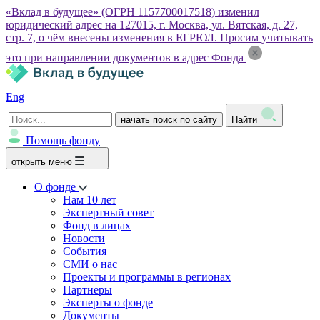
«Вклад в будущее» (ОГРН 1157700017518) изменил
юридический адрес на 127015, г. Москва, ул. Вятская, д. 27,
стр. 7, о чём внесены изменения в ЕГРЮЛ. Просим учитывать
это при направлении документов в адрес Фонда
Eng
начать поиск по сайту
Найти
Помощь фонду
открыть меню
О фонде
Нам 10 лет
Экспертный совет
Фонд в лицах
Новости
События
СМИ о нас
Проекты и программы в регионах
Партнеры
Эксперты о фонде
Документы