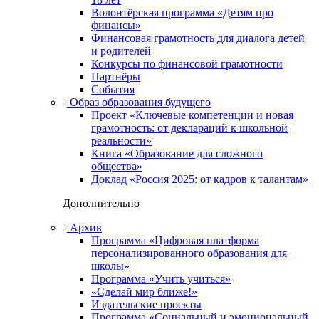
Волонтёрская программа «Детям про
финансы»
Финансовая грамотность для диалога детей
и родителей
Конкурсы по финансовой грамотности
Партнёры
События
Образ образования будущего
Проект «Ключевые компетенции и новая
грамотность: от деклараций к школьной
реальности»
Книга «Образование для сложного
общества»
Доклад «Россия 2025: от кадров к талантам»
Дополнительно
Архив
Программа «Цифровая платформа
персонализированного образования для
школы»
Программа «Учить учиться»
«Сделай мир ближе!»
Издательские проекты
Программа «Социальный и эмоциональный