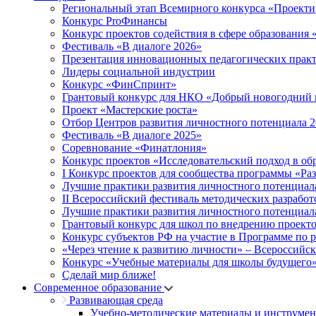
Региональный этап Всемирного конкурса «Проекти
Конкурс ProФинансы
Конкурс проектов содействия в сфере образования
Фестиваль «В диалоге 2026»
Презентация инновационных педагогических прак
Лидеры социальной индустрии
Конкурс «ФинСпринт»
Грантовый конкурс для НКО «Добрый новогодний 
Проект «Мастерские роста»
Отбор Центров развития личностного потенциала 
Фестиваль «В диалоге 2025»
Соревнование «Финатлония»
Конкурс проектов «Исследовательский подход в об
I Конкурс проектов для сообщества программы «Ра
Лучшие практики развития личностного потенциал
II Всероссийский фестиваль методических разработ
Лучшие практики развития личностного потенциал
Грантовый конкурс для школ по внедрению проект
Конкурс субъектов РФ на участие в Программе по 
«Через чтение к развитию личности» – Всероссийс
Конкурс «Учебные материалы для школы будущего
Сделай мир ближе!
Современное образование
Развивающая среда
Учебно-методические материалы и инструме