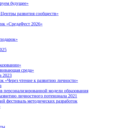
руем будущее»
 «Центры развития сообществ»
тик «СредаФест 2026»
подарок»
2025
разовании»
звивающая среда»
а 2023
ок «Через чтение к развитию личности»
а
ов персонализированной модели образования
развитию личностного потенциала 2021
кий фестиваль методических разработок
»
нты