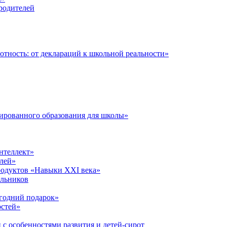
 родителей
тность: от деклараций к школьной реальности»
ированного образования для школы»
нтеллект»
лей»
родуктов «Навыки XXI века»
ольников
годний подарок»
остей»
 с особенностями развития и детей-сирот