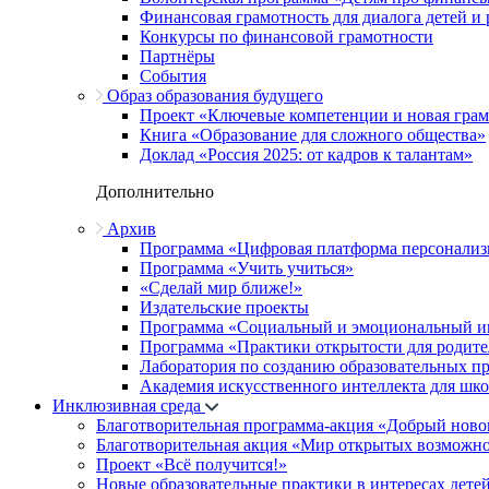
Финансовая грамотность для диалога детей и
Конкурсы по финансовой грамотности
Партнёры
События
Образ образования будущего
Проект «Ключевые компетенции и новая грамо
Книга «Образование для сложного общества»
Доклад «Россия 2025: от кадров к талантам»
Дополнительно
Архив
Программа «Цифровая платформа персонализ
Программа «Учить учиться»
«Сделай мир ближе!»
Издательские проекты
Программа «Социальный и эмоциональный и
Программа «Практики открытости для родите
Лаборатория по созданию образовательных п
Академия искусственного интеллекта для шк
Инклюзивная среда
Благотворительная программа-акция «Добрый ново
Благотворительная акция «Мир открытых возможн
Проект «Всё получится!»
Новые образовательные практики в интересах детей