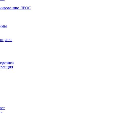
ормированию ЛРОС
аммы
енциала
ференция
еренция
лет
ы»