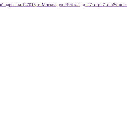
дрес на 127015, г. Москва, ул. Вятская, д. 27, стр. 7, о чём 