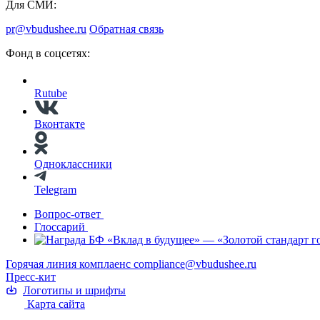
Для СМИ:
pr@vbudushee.ru
Обратная связь
Фонд в соцсетях:
Rutube
Вконтакте
Одноклассники
Telegram
Вопрос-ответ
Глоссарий
Горячая линия комплаенс
compliance@vbudushee.ru
Пресс-кит
Логотипы и шрифты
Карта сайта