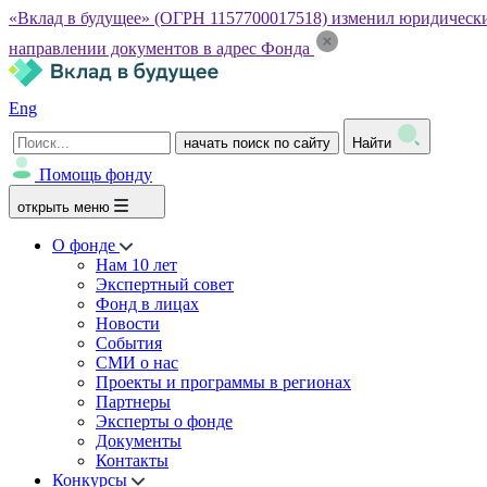
«Вклад в будущее» (ОГРН 1157700017518) изменил юридический а
направлении документов в адрес Фонда
Eng
начать поиск по сайту
Найти
Помощь фонду
открыть меню
О фонде
Нам 10 лет
Экспертный совет
Фонд в лицах
Новости
События
СМИ о нас
Проекты и программы в регионах
Партнеры
Эксперты о фонде
Документы
Контакты
Конкурсы