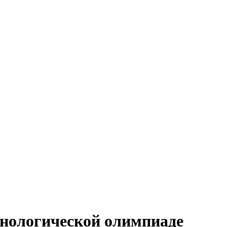
хнологической олимпиаде