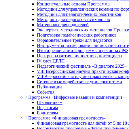
Концептуальные основы Программы
Методики для управленческих команд по ф
Методики для педагогических работников
Методики для педагогов-психологов
Материалы для родителей
Экспертиза методических материалов Прогр
Подготовка педагогических работников
Образовательные треки для педагогов
Инструменты исследования личностного пот
Итоги реализации Программы в регионах РФ
Центры развития личностного потенциала
IV слёт ЦРЛП
Педагогический фестиваль «В диалоге 2025»
VIII Всероссийская научно-практическая кон
VII Всероссийская научно-практическая конф
Сетевое взаимодействие с университетами
Публикации
События
Программа «Цифровые навыки и компетенции»
Школьникам
Педагогам
Родителям
Программа «Финансовая грамотность»
Финансовая грамотность для детей от 5 до 18 
Волонтёрская программа «Детям про финанс