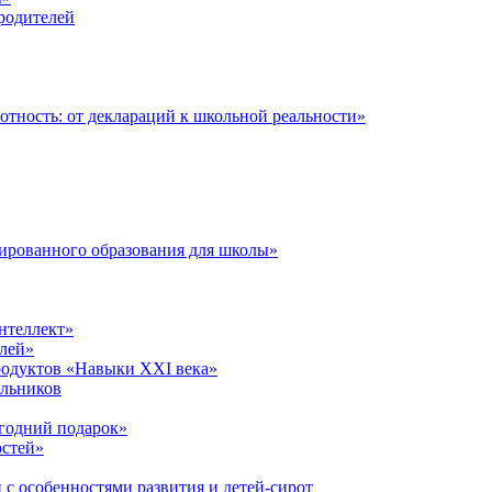
 родителей
тность: от деклараций к школьной реальности»
ированного образования для школы»
нтеллект»
лей»
родуктов «Навыки XXI века»
ольников
годний подарок»
остей»
 с особенностями развития и детей-сирот