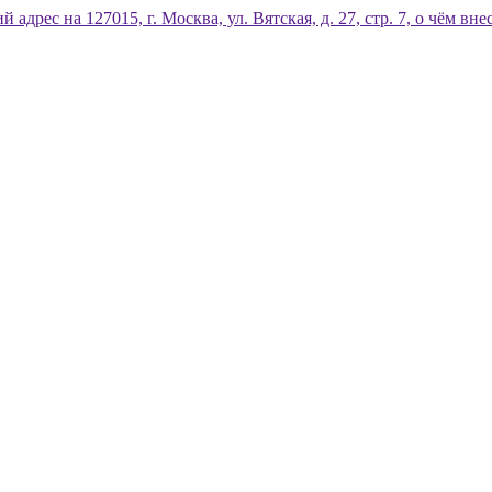
дрес на 127015, г. Москва, ул. Вятская, д. 27, стр. 7, о чём 