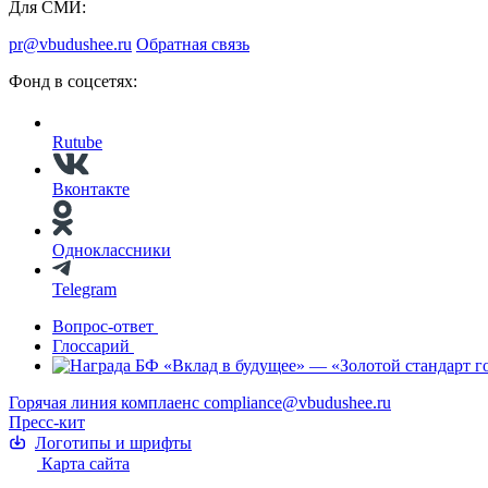
Для СМИ:
pr@vbudushee.ru
Обратная связь
Фонд в соцсетях:
Rutube
Вконтакте
Одноклассники
Telegram
Вопрос-ответ
Глоссарий
Горячая линия комплаенс
compliance@vbudushee.ru
Пресс-кит
Логотипы и шрифты
Карта сайта