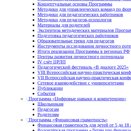
Концептуальные основы Программы
Методики для управленческих команд по ф
Методики для педагогических работников
Методики для педагогов-психологов
Материалы для родителей
Экспертиза методических материалов Прогр
Подготовка педагогических работников
Образовательные треки для педагогов
Инструменты исследования личностного пот
Итоги реализации Программы в регионах РФ
Центры развития личностного потенциала
IV слёт ЦРЛП
Педагогический фестиваль «В диалоге 2025»
VIII Всероссийская научно-практическая кон
VII Всероссийская научно-практическая конф
Сетевое взаимодействие с университетами
Публикации
События
Программа «Цифровые навыки и компетенции»
Школьникам
Педагогам
Родителям
Программа «Финансовая грамотность»
Финансовая грамотность для детей от 5 до 18 
Волонтёрская программа «Детям про финанс