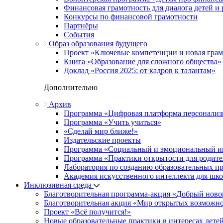
Финансовая грамотность для диалога детей и
Конкурсы по финансовой грамотности
Партнёры
События
Образ образования будущего
Проект «Ключевые компетенции и новая грамо
Книга «Образование для сложного общества»
Доклад «Россия 2025: от кадров к талантам»
Дополнительно
Архив
Программа «Цифровая платформа персонализ
Программа «Учить учиться»
«Сделай мир ближе!»
Издательские проекты
Программа «Социальный и эмоциональный и
Программа «Практики открытости для родите
Лаборатория по созданию образовательных п
Академия искусственного интеллекта для шк
Инклюзивная среда
Благотворительная программа-акция «Добрый ново
Благотворительная акция «Мир открытых возможн
Проект «Всё получится!»
Новые образовательные практики в интересах детей