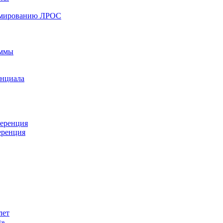
ормированию ЛРОС
аммы
енциала
ференция
еренция
лет
ы»