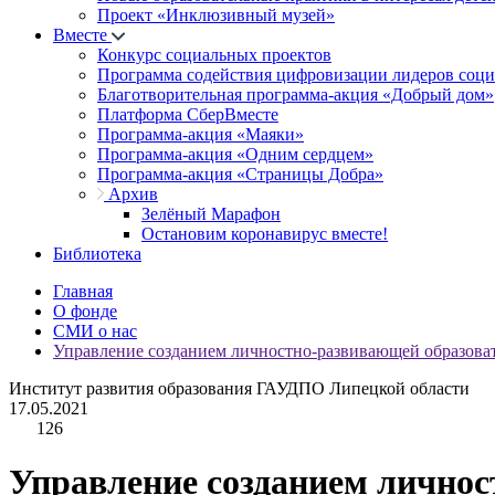
Проект «Инклюзивный музей»
Вместе
Конкурс социальных проектов
Программа содействия цифровизации лидеров соц
Благотворительная программа-акция «Добрый дом»
Платформа СберВместе
Программа-акция «Маяки»
Программа-акция «Одним сердцем»
Программа-акция «Страницы Добра»
Архив
Зелёный Марафон
Остановим коронавирус вместе!
Библиотека
Главная
О фонде
СМИ о нас
Управление созданием личностно-развивающей образова
Институт развития образования ГАУДПО Липецкой области
17.05.2021
126
Управление созданием личнос