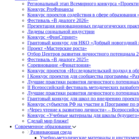
Региональный этап Всемирного конкурса «Проекти
Конкурс ProФинансы
Конкурс проектов содействия в сфере образования
Фестиваль «В диалоге 2026»
Презентация инновационных педагогических прак
Лидеры социальной индустрии
Конкурс «ФинСпринт»
Грантовый конкурс для НКО «Добрый новогодний 
Проект «Мастерские роста»
Отбор Центров развития личностного потенциала 
Фестиваль «В диалоге 2025»
Соревнование «Финатлония»
Конкурс проектов «Исследовательский подход в об
I Конкурс проектов для сообщества программы «Ра
Лучшие практики развития личностного потенциал
II Всероссийский фестиваль методических разработ
Лучшие практики развития личностного потенциал
Грантовый конкурс для школ по внедрению проект
Конкурс субъектов РФ на участие в Программе по 
«Через чтение к развитию личности» – Всероссийс
Конкурс «Учебные материалы для школы будущего
Сделай мир ближе!
Современное образование
Развивающая среда
Учебно-методические материалы и инструме