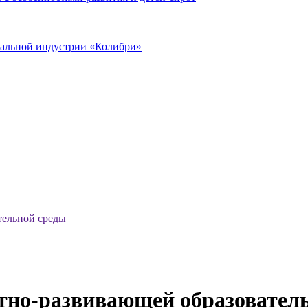
иальной индустрии «Колибри»
тельной среды
тно-развивающей образовател