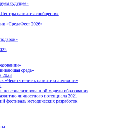
руем будущее»
 «Центры развития сообществ»
тик «СредаФест 2026»
подарок»
2025
разовании»
звивающая среда»
а 2023
ок «Через чтение к развитию личности»
а
ов персонализированной модели образования
развитию личностного потенциала 2021
кий фестиваль методических разработок
»
нты