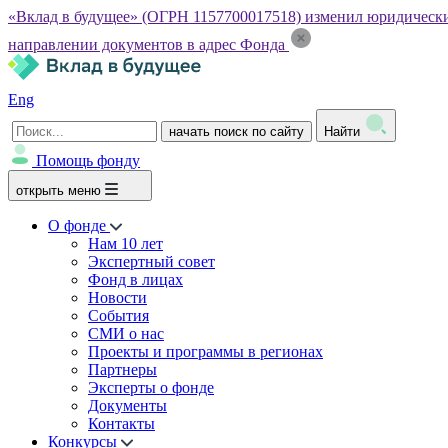
«Вклад в будущее» (ОГРН 1157700017518) изменил юридический а
направлении документов в адрес Фонда
Eng
начать поиск по сайту
Найти
Помощь фонду
открыть меню
О фонде
Нам 10 лет
Экспертный совет
Фонд в лицах
Новости
События
СМИ о нас
Проекты и программы в регионах
Партнеры
Эксперты о фонде
Документы
Контакты
Конкурсы