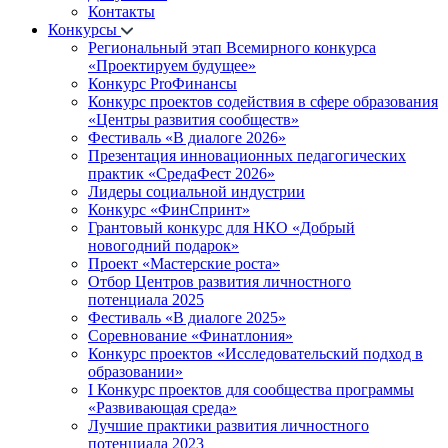
Контакты
Конкурсы
Региональный этап Всемирного конкурса
«Проектируем будущее»
Конкурс ProФинансы
Конкурс проектов содействия в сфере образования
«Центры развития сообществ»
Фестиваль «В диалоге 2026»
Презентация инновационных педагогических
практик «СредаФест 2026»
Лидеры социальной индустрии
Конкурс «ФинСпринт»
Грантовый конкурс для НКО «Добрый
новогодний подарок»
Проект «Мастерские роста»
Отбор Центров развития личностного
потенциала 2025
Фестиваль «В диалоге 2025»
Соревнование «Финатлония»
Конкурс проектов «Исследовательский подход в
образовании»
I Конкурс проектов для сообщества программы
«Развивающая среда»
Лучшие практики развития личностного
потенциала 2023