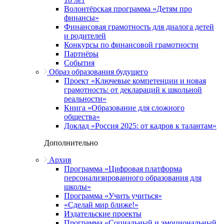
Волонтёрская программа «Детям про
финансы»
Финансовая грамотность для диалога детей
и родителей
Конкурсы по финансовой грамотности
Партнёры
События
Образ образования будущего
Проект «Ключевые компетенции и новая
грамотность: от деклараций к школьной
реальности»
Книга «Образование для сложного
общества»
Доклад «Россия 2025: от кадров к талантам»
Дополнительно
Архив
Программа «Цифровая платформа
персонализированного образования для
школы»
Программа «Учить учиться»
«Сделай мир ближе!»
Издательские проекты
Программа «Социальный и эмоциональный