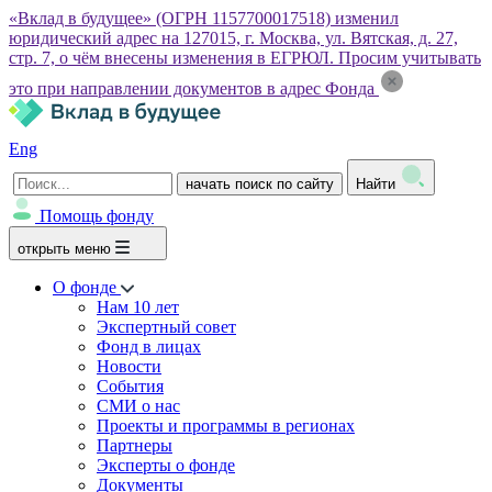
«Вклад в будущее» (ОГРН 1157700017518) изменил
юридический адрес на 127015, г. Москва, ул. Вятская, д. 27,
стр. 7, о чём внесены изменения в ЕГРЮЛ. Просим учитывать
это при направлении документов в адрес Фонда
Eng
начать поиск по сайту
Найти
Помощь фонду
открыть меню
О фонде
Нам 10 лет
Экспертный совет
Фонд в лицах
Новости
События
СМИ о нас
Проекты и программы в регионах
Партнеры
Эксперты о фонде
Документы