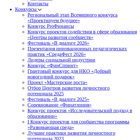
Контакты
Конкурсы
Региональный этап Всемирного конкурса
«Проектируем будущее»
Конкурс ProФинансы
Конкурс проектов содействия в сфере образования
«Центры развития сообществ»
Фестиваль «В диалоге 2026»
Презентация инновационных педагогических
практик «СредаФест 2026»
Лидеры социальной индустрии
Конкурс «ФинСпринт»
Грантовый конкурс для НКО «Добрый
новогодний подарок»
Проект «Мастерские роста»
Отбор Центров развития личностного
потенциала 2025
Фестиваль «В диалоге 2025»
Соревнование «Финатлония»
Конкурс проектов «Исследовательский подход в
образовании»
I Конкурс проектов для сообщества программы
«Развивающая среда»
Лучшие практики развития личностного
потенциала 2023