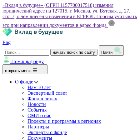
«Вклад в будущее» (ОГРН 1157700017518) изменил
юридический адрес на 127015, г. Москва, ул. Вятская, д. 27,
стр. 7, о чём внесены изменения в ЕГРЮЛ. Просим учитывать
это при направлении документов в адрес Фонда
Eng
начать поиск по сайту
Найти
Помощь фонду
открыть меню
О фонде
Нам 10 лет
Экспертный совет
Фонд в лицах
Новости
События
СМИ о нас
Проекты и программы в регионах
Партнеры
Эксперты о фонде
Документы