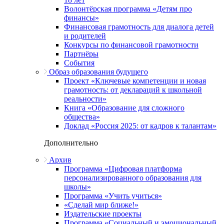
Волонтёрская программа «Детям про
финансы»
Финансовая грамотность для диалога детей
и родителей
Конкурсы по финансовой грамотности
Партнёры
События
Образ образования будущего
Проект «Ключевые компетенции и новая
грамотность: от деклараций к школьной
реальности»
Книга «Образование для сложного
общества»
Доклад «Россия 2025: от кадров к талантам»
Дополнительно
Архив
Программа «Цифровая платформа
персонализированного образования для
школы»
Программа «Учить учиться»
«Сделай мир ближе!»
Издательские проекты
Программа «Социальный и эмоциональный