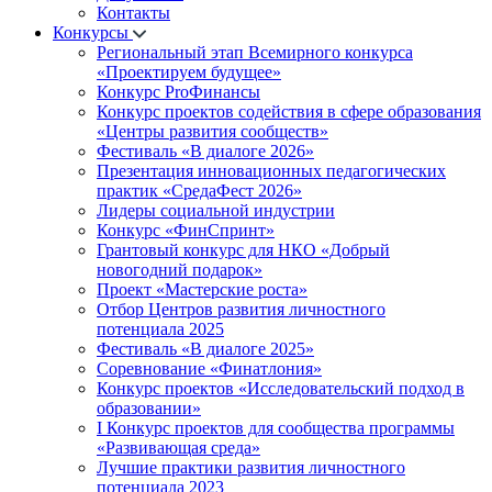
Контакты
Конкурсы
Региональный этап Всемирного конкурса
«Проектируем будущее»
Конкурс ProФинансы
Конкурс проектов содействия в сфере образования
«Центры развития сообществ»
Фестиваль «В диалоге 2026»
Презентация инновационных педагогических
практик «СредаФест 2026»
Лидеры социальной индустрии
Конкурс «ФинСпринт»
Грантовый конкурс для НКО «Добрый
новогодний подарок»
Проект «Мастерские роста»
Отбор Центров развития личностного
потенциала 2025
Фестиваль «В диалоге 2025»
Соревнование «Финатлония»
Конкурс проектов «Исследовательский подход в
образовании»
I Конкурс проектов для сообщества программы
«Развивающая среда»
Лучшие практики развития личностного
потенциала 2023