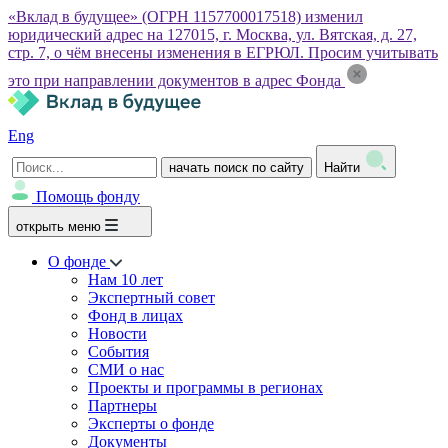
«Вклад в будущее» (ОГРН 1157700017518) изменил
юридический адрес на 127015, г. Москва, ул. Вятская, д. 27,
стр. 7, о чём внесены изменения в ЕГРЮЛ. Просим учитывать
это при направлении документов в адрес Фонда
Eng
начать поиск по сайту
Найти
Помощь фонду
открыть меню
О фонде
Нам 10 лет
Экспертный совет
Фонд в лицах
Новости
События
СМИ о нас
Проекты и программы в регионах
Партнеры
Эксперты о фонде
Документы