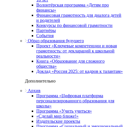
Волонтёрская программа «Детям про
финансы»
Финансовая грамотность для диалога детей
и родителей
Конкурсы по финансовой грамотности
Партнёры
События
Образ образования будущего
Проект «Ключевые компетенции и новая
грамотность: от деклараций к школьной
реальности»
Книга «Образование для сложного
общества»
Доклад «Россия 2025: от кадров к талантам»
Дополнительно
Архив
Программа «Цифровая платформа
персонализированного образования для
школы»
Программа «Учить учиться»
«Сделай мир ближе!»
Издательские проекты
Программа «Социальный и эмоциональный