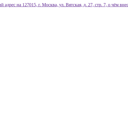
дрес на 127015, г. Москва, ул. Вятская, д. 27, стр. 7, о чём 