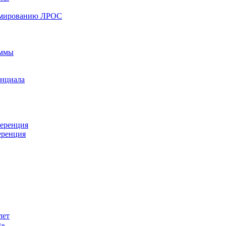
ормированию ЛРОС
аммы
енциала
ференция
еренция
лет
ы»