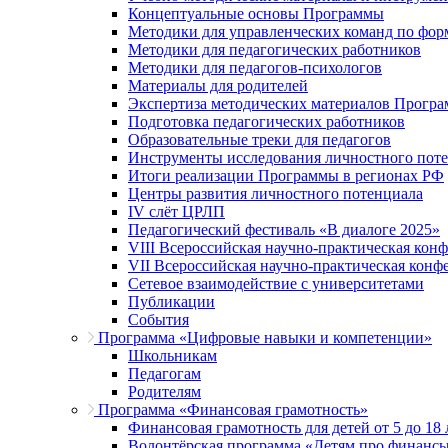
Концептуальные основы Программы
Методики для управленческих команд по ф
Методики для педагогических работников
Методики для педагогов-психологов
Материалы для родителей
Экспертиза методических материалов Прогр
Подготовка педагогических работников
Образовательные треки для педагогов
Инструменты исследования личностного пот
Итоги реализации Программы в регионах РФ
Центры развития личностного потенциала
IV слёт ЦРЛП
Педагогический фестиваль «В диалоге 2025»
VIII Всероссийская научно-практическая кон
VII Всероссийская научно-практическая конф
Сетевое взаимодействие с университетами
Публикации
События
Программа «Цифровые навыки и компетенции»
Школьникам
Педагогам
Родителям
Программа «Финансовая грамотность»
Финансовая грамотность для детей от 5 до 18 
Волонтёрская программа «Детям про финанс