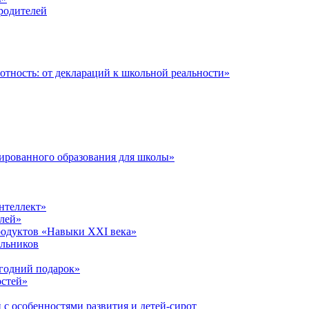
 родителей
тность: от деклараций к школьной реальности»
ированного образования для школы»
нтеллект»
лей»
родуктов «Навыки XXI века»
ольников
годний подарок»
остей»
 с особенностями развития и детей-сирот