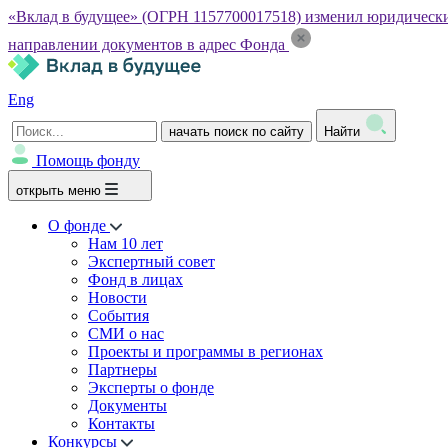
«Вклад в будущее» (ОГРН 1157700017518) изменил юридический а
направлении документов в адрес Фонда
Eng
начать поиск по сайту
Найти
Помощь фонду
открыть меню
О фонде
Нам 10 лет
Экспертный совет
Фонд в лицах
Новости
События
СМИ о нас
Проекты и программы в регионах
Партнеры
Эксперты о фонде
Документы
Контакты
Конкурсы