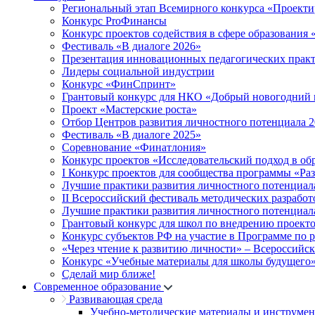
Региональный этап Всемирного конкурса «Проекти
Конкурс ProФинансы
Конкурс проектов содействия в сфере образования
Фестиваль «В диалоге 2026»
Презентация инновационных педагогических прак
Лидеры социальной индустрии
Конкурс «ФинСпринт»
Грантовый конкурс для НКО «Добрый новогодний 
Проект «Мастерские роста»
Отбор Центров развития личностного потенциала 
Фестиваль «В диалоге 2025»
Соревнование «Финатлония»
Конкурс проектов «Исследовательский подход в об
I Конкурс проектов для сообщества программы «Ра
Лучшие практики развития личностного потенциал
II Всероссийский фестиваль методических разработ
Лучшие практики развития личностного потенциал
Грантовый конкурс для школ по внедрению проект
Конкурс субъектов РФ на участие в Программе по 
«Через чтение к развитию личности» – Всероссийс
Конкурс «Учебные материалы для школы будущего
Сделай мир ближе!
Современное образование
Развивающая среда
Учебно-методические материалы и инструме