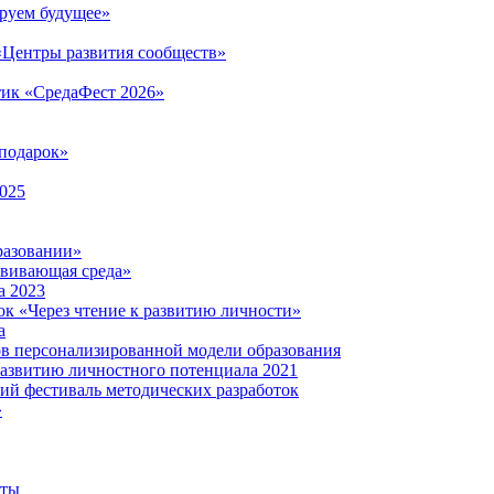
руем будущее»
 «Центры развития сообществ»
тик «СредаФест 2026»
подарок»
2025
разовании»
звивающая среда»
а 2023
ок «Через чтение к развитию личности»
а
ов персонализированной модели образования
развитию личностного потенциала 2021
кий фестиваль методических разработок
»
нты