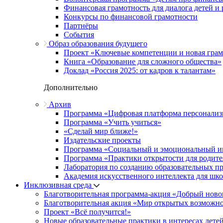
Финансовая грамотность для диалога детей и
Конкурсы по финансовой грамотности
Партнёры
События
Образ образования будущего
Проект «Ключевые компетенции и новая грамо
Книга «Образование для сложного общества»
Доклад «Россия 2025: от кадров к талантам»
Дополнительно
Архив
Программа «Цифровая платформа персонализ
Программа «Учить учиться»
«Сделай мир ближе!»
Издательские проекты
Программа «Социальный и эмоциональный и
Программа «Практики открытости для родите
Лаборатория по созданию образовательных п
Академия искусственного интеллекта для шк
Инклюзивная среда
Благотворительная программа-акция «Добрый ново
Благотворительная акция «Мир открытых возможн
Проект «Всё получится!»
Новые образовательные практики в интересах детей