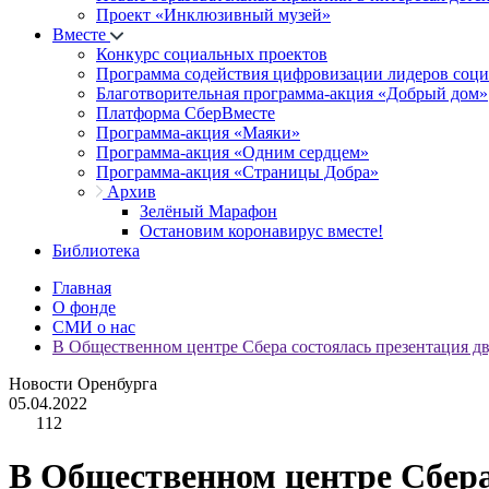
Проект «Инклюзивный музей»
Вместе
Конкурс социальных проектов
Программа содействия цифровизации лидеров соц
Благотворительная программа-акция «Добрый дом»
Платформа СберВместе
Программа-акция «Маяки»
Программа-акция «Одним сердцем»
Программа-акция «Страницы Добра»
Архив
Зелёный Марафон
Остановим коронавирус вместе!
Библиотека
Главная
О фонде
СМИ о нас
В Общественном центре Сбера состоялась презентация дв
Новости Оренбурга
05.04.2022
112
В Общественном центре Сбера