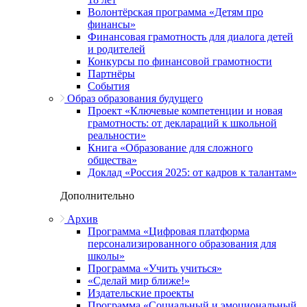
Волонтёрская программа «Детям про
финансы»
Финансовая грамотность для диалога детей
и родителей
Конкурсы по финансовой грамотности
Партнёры
События
Образ образования будущего
Проект «Ключевые компетенции и новая
грамотность: от деклараций к школьной
реальности»
Книга «Образование для сложного
общества»
Доклад «Россия 2025: от кадров к талантам»
Дополнительно
Архив
Программа «Цифровая платформа
персонализированного образования для
школы»
Программа «Учить учиться»
«Сделай мир ближе!»
Издательские проекты
Программа «Социальный и эмоциональный