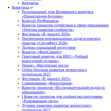
Контакты
Конкурсы
Региональный этап Всемирного конкурса
«Проектируем будущее»
Конкурс ProФинансы
Конкурс проектов содействия в сфере образования
«Центры развития сообществ»
Фестиваль «В диалоге 2026»
Презентация инновационных педагогических
практик «СредаФест 2026»
Лидеры социальной индустрии
Конкурс «ФинСпринт»
Грантовый конкурс для НКО «Добрый
новогодний подарок»
Проект «Мастерские роста»
Отбор Центров развития личностного
потенциала 2025
Фестиваль «В диалоге 2025»
Соревнование «Финатлония»
Конкурс проектов «Исследовательский подход в
образовании»
I Конкурс проектов для сообщества программы
«Развивающая среда»
Лучшие практики развития личностного
потенциала 2023