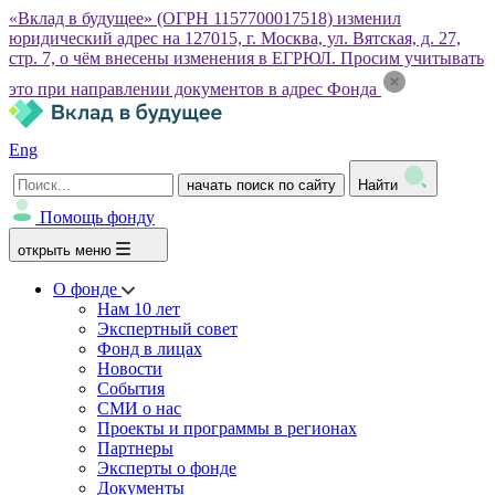
«Вклад в будущее» (ОГРН 1157700017518) изменил
юридический адрес на 127015, г. Москва, ул. Вятская, д. 27,
стр. 7, о чём внесены изменения в ЕГРЮЛ. Просим учитывать
это при направлении документов в адрес Фонда
Eng
начать поиск по сайту
Найти
Помощь фонду
открыть меню
О фонде
Нам 10 лет
Экспертный совет
Фонд в лицах
Новости
События
СМИ о нас
Проекты и программы в регионах
Партнеры
Эксперты о фонде
Документы