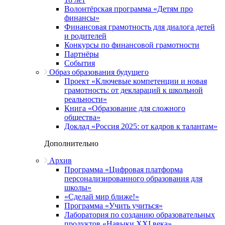
Волонтёрская программа «Детям про
финансы»
Финансовая грамотность для диалога детей
и родителей
Конкурсы по финансовой грамотности
Партнёры
События
Образ образования будущего
Проект «Ключевые компетенции и новая
грамотность: от деклараций к школьной
реальности»
Книга «Образование для сложного
общества»
Доклад «Россия 2025: от кадров к талантам»
Дополнительно
Архив
Программа «Цифровая платформа
персонализированного образования для
школы»
«Сделай мир ближе!»
Программа «Учить учиться»
Лаборатория по созданию образовательных
продуктов «Навыки XXI века»