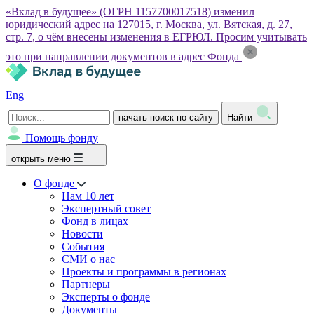
«Вклад в будущее» (ОГРН 1157700017518) изменил
юридический адрес на 127015, г. Москва, ул. Вятская, д. 27,
стр. 7, о чём внесены изменения в ЕГРЮЛ. Просим учитывать
это при направлении документов в адрес Фонда
Eng
начать поиск по сайту
Найти
Помощь фонду
открыть меню
О фонде
Нам 10 лет
Экспертный совет
Фонд в лицах
Новости
События
СМИ о нас
Проекты и программы в регионах
Партнеры
Эксперты о фонде
Документы