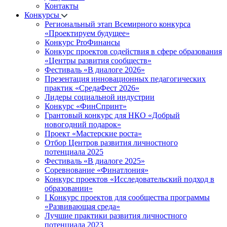
Контакты
Конкурсы
Региональный этап Всемирного конкурса
«Проектируем будущее»
Конкурс ProФинансы
Конкурс проектов содействия в сфере образования
«Центры развития сообществ»
Фестиваль «В диалоге 2026»
Презентация инновационных педагогических
практик «СредаФест 2026»
Лидеры социальной индустрии
Конкурс «ФинСпринт»
Грантовый конкурс для НКО «Добрый
новогодний подарок»
Проект «Мастерские роста»
Отбор Центров развития личностного
потенциала 2025
Фестиваль «В диалоге 2025»
Соревнование «Финатлония»
Конкурс проектов «Исследовательский подход в
образовании»
I Конкурс проектов для сообщества программы
«Развивающая среда»
Лучшие практики развития личностного
потенциала 2023