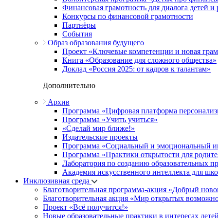
Финансовая грамотность для диалога детей и
Конкурсы по финансовой грамотности
Партнёры
События
Образ образования будущего
Проект «Ключевые компетенции и новая грамо
Книга «Образование для сложного общества»
Доклад «Россия 2025: от кадров к талантам»
Дополнительно
Архив
Программа «Цифровая платформа персонализ
Программа «Учить учиться»
«Сделай мир ближе!»
Издательские проекты
Программа «Социальный и эмоциональный и
Программа «Практики открытости для родите
Лаборатория по созданию образовательных п
Академия искусственного интеллекта для шк
Инклюзивная среда
Благотворительная программа-акция «Добрый ново
Благотворительная акция «Мир открытых возможн
Проект «Всё получится!»
Новые образовательные практики в интересах детей