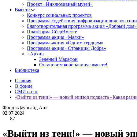
Проект «Инклюзивный музей»
Вместе
Конкурс социальных проектов
Программа содействия цифровизации лидеров соц
Благотворительная программа-акция «Добрый дом»
Платформа СберВместе
Программа-акция «Маяки»
Программа-акция «Одним сердцем»
Программа-акция «Страницы Добра»
Архив
Зелёный Марафон
Остановим коронавирус вместе!
Библиотека
Главная
О фонде
СМИ о нас
«Выйти из тени!» — новый эпизод подкаста «Какая разн
Фонд «Даунсайд Ап»
02.07.2024
87
«Выйти из тени!» — новый эп