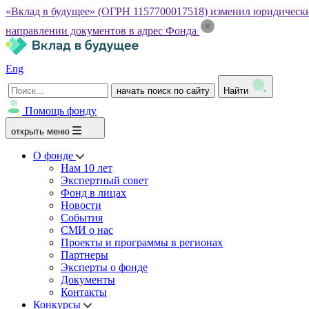
«Вклад в будущее» (ОГРН 1157700017518) изменил юридический а
направлении документов в адрес Фонда
Eng
начать поиск по сайту
Найти
Помощь фонду
открыть меню
О фонде
Нам 10 лет
Экспертный совет
Фонд в лицах
Новости
События
СМИ о нас
Проекты и программы в регионах
Партнеры
Эксперты о фонде
Документы
Контакты
Конкурсы