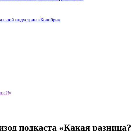
иальной индустрии «Колибри»
ица?!»
изод подкаста «Какая разница?