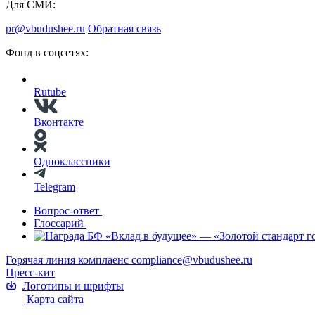
Для СМИ:
pr@vbudushee.ru
Обратная связь
Фонд в соцсетях:
Rutube
Вконтакте
Одноклассники
Telegram
Вопрос-ответ
Глоссарий
Горячая линия комплаенс
compliance@vbudushee.ru
Пресс-кит
Логотипы и шрифты
Карта сайта