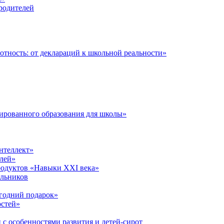
 родителей
тность: от деклараций к школьной реальности»
ированного образования для школы»
нтеллект»
лей»
родуктов «Навыки XXI века»
ольников
годний подарок»
остей»
 с особенностями развития и детей-сирот