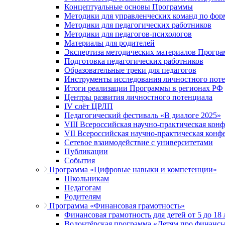
Концептуальные основы Программы
Методики для управленческих команд по ф
Методики для педагогических работников
Методики для педагогов-психологов
Материалы для родителей
Экспертиза методических материалов Прогр
Подготовка педагогических работников
Образовательные треки для педагогов
Инструменты исследования личностного пот
Итоги реализации Программы в регионах РФ
Центры развития личностного потенциала
IV слёт ЦРЛП
Педагогический фестиваль «В диалоге 2025»
VIII Всероссийская научно-практическая кон
VII Всероссийская научно-практическая конф
Сетевое взаимодействие с университетами
Публикации
События
Программа «Цифровые навыки и компетенции»
Школьникам
Педагогам
Родителям
Программа «Финансовая грамотность»
Финансовая грамотность для детей от 5 до 18 
Волонтёрская программа «Детям про финанс