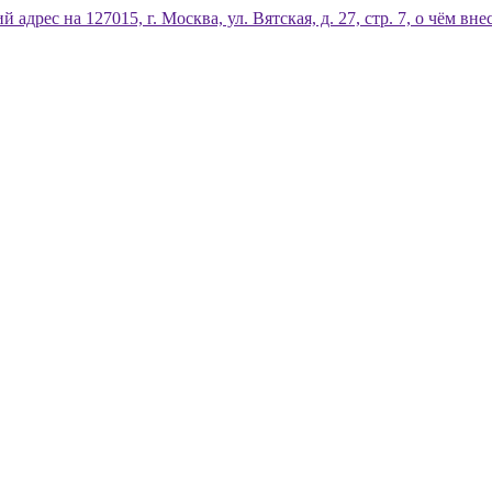
дрес на 127015, г. Москва, ул. Вятская, д. 27, стр. 7, о чём 