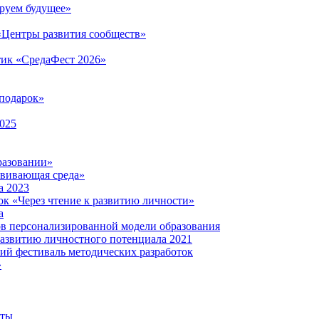
руем будущее»
 «Центры развития сообществ»
тик «СредаФест 2026»
подарок»
2025
разовании»
звивающая среда»
а 2023
ок «Через чтение к развитию личности»
а
ов персонализированной модели образования
развитию личностного потенциала 2021
кий фестиваль методических разработок
»
нты