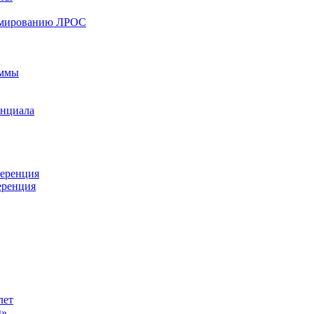
ормированию ЛРОС
аммы
енциала
ференция
еренция
лет
ы»