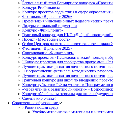
Региональный этап Всемирного конкурса «Проекти
Конкурс ProФинансы
Конкурс проектов содействия в сфере образования
Фестиваль «В диалоге 2026»
Презентация инновационных педагогических прак
Лидеры социальной индустрии
Конкурс «ФинСпринт»
Грантовый конкурс для НКО «Добрый новогодний 
Проект «Мастерские роста»
Отбор Центров развития личностного потенциала 
Фестиваль «В диалоге 2025»
Соревнование «Финатлония»
Конкурс проектов «Исследовательский подход в об
I Конкурс проектов для сообщества программы «Ра
Лучшие практики развития личностного потенциал
II Всероссийский фестиваль методических разработ
Лучшие практики развития личностного потенциал
Грантовый конкурс для школ по внедрению проект
Конкурс субъектов РФ на участие в Программе по 
«Через чтение к развитию личности» – Всероссийс
Конкурс «Учебные материалы для школы будущего
Сделай мир ближе!
Современное образование
Развивающая среда
Учебно-методические материалы и инструме