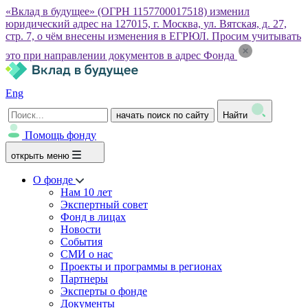
«Вклад в будущее» (ОГРН 1157700017518) изменил
юридический адрес на 127015, г. Москва, ул. Вятская, д. 27,
стр. 7, о чём внесены изменения в ЕГРЮЛ. Просим учитывать
это при направлении документов в адрес Фонда
Eng
начать поиск по сайту
Найти
Помощь фонду
открыть меню
О фонде
Нам 10 лет
Экспертный совет
Фонд в лицах
Новости
События
СМИ о нас
Проекты и программы в регионах
Партнеры
Эксперты о фонде
Документы