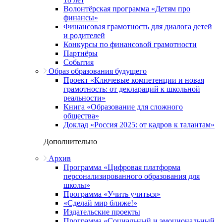
Волонтёрская программа «Детям про
финансы»
Финансовая грамотность для диалога детей
и родителей
Конкурсы по финансовой грамотности
Партнёры
События
Образ образования будущего
Проект «Ключевые компетенции и новая
грамотность: от деклараций к школьной
реальности»
Книга «Образование для сложного
общества»
Доклад «Россия 2025: от кадров к талантам»
Дополнительно
Архив
Программа «Цифровая платформа
персонализированного образования для
школы»
Программа «Учить учиться»
«Сделай мир ближе!»
Издательские проекты
Программа «Социальный и эмоциональный