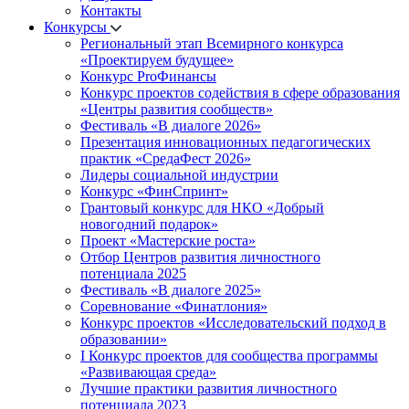
Контакты
Конкурсы
Региональный этап Всемирного конкурса
«Проектируем будущее»
Конкурс ProФинансы
Конкурс проектов содействия в сфере образования
«Центры развития сообществ»
Фестиваль «В диалоге 2026»
Презентация инновационных педагогических
практик «СредаФест 2026»
Лидеры социальной индустрии
Конкурс «ФинСпринт»
Грантовый конкурс для НКО «Добрый
новогодний подарок»
Проект «Мастерские роста»
Отбор Центров развития личностного
потенциала 2025
Фестиваль «В диалоге 2025»
Соревнование «Финатлония»
Конкурс проектов «Исследовательский подход в
образовании»
I Конкурс проектов для сообщества программы
«Развивающая среда»
Лучшие практики развития личностного
потенциала 2023