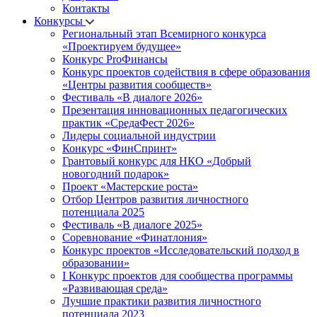
Контакты
Конкурсы
Региональный этап Всемирного конкурса
«Проектируем будущее»
Конкурс ProФинансы
Конкурс проектов содействия в сфере образования
«Центры развития сообществ»
Фестиваль «В диалоге 2026»
Презентация инновационных педагогических
практик «СредаФест 2026»
Лидеры социальной индустрии
Конкурс «ФинСпринт»
Грантовый конкурс для НКО «Добрый
новогодний подарок»
Проект «Мастерские роста»
Отбор Центров развития личностного
потенциала 2025
Фестиваль «В диалоге 2025»
Соревнование «Финатлония»
Конкурс проектов «Исследовательский подход в
образовании»
I Конкурс проектов для сообщества программы
«Развивающая среда»
Лучшие практики развития личностного
потенциала 2023