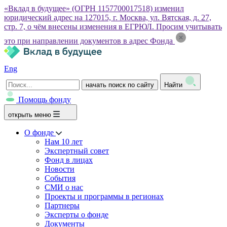
«Вклад в будущее» (ОГРН 1157700017518) изменил
юридический адрес на 127015, г. Москва, ул. Вятская, д. 27,
стр. 7, о чём внесены изменения в ЕГРЮЛ. Просим учитывать
это при направлении документов в адрес Фонда
Eng
начать поиск по сайту
Найти
Помощь фонду
открыть меню
О фонде
Нам 10 лет
Экспертный совет
Фонд в лицах
Новости
События
СМИ о нас
Проекты и программы в регионах
Партнеры
Эксперты о фонде
Документы