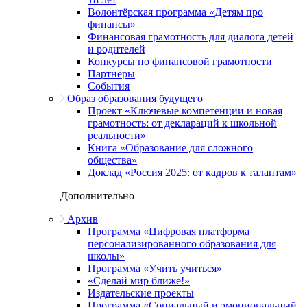
Волонтёрская программа «Детям про
финансы»
Финансовая грамотность для диалога детей
и родителей
Конкурсы по финансовой грамотности
Партнёры
События
Образ образования будущего
Проект «Ключевые компетенции и новая
грамотность: от деклараций к школьной
реальности»
Книга «Образование для сложного
общества»
Доклад «Россия 2025: от кадров к талантам»
Дополнительно
Архив
Программа «Цифровая платформа
персонализированного образования для
школы»
Программа «Учить учиться»
«Сделай мир ближе!»
Издательские проекты
Программа «Социальный и эмоциональный