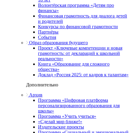
Волонтёрская программа «Детям про
финансы»
Финансовая грамотность для диалога детей
и родителей
Конкурсы по финансовой грамотности
Партнёры
События
Образ образования будущего
Проект «Ключевые компетенции и новая
грамотность: от деклараций к школьной
реальности»
Книга «Образование для сложного
общества»
Доклад «Россия 2025: от кадров к талантам»
Дополнительно
Архив
Программа «Цифровая платформа
персонализированного образования для
школы»
Программа «Учить учиться»
«Сделай мир ближе!»
Издательские проекты
Программа «Социальный и эмоциональный