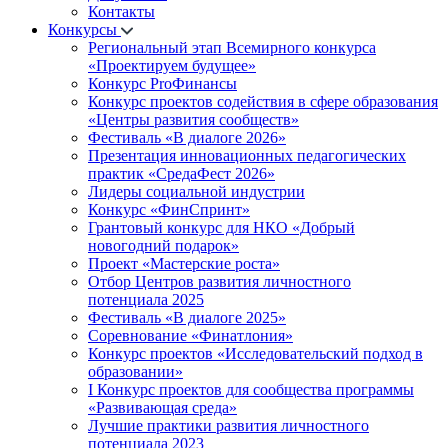
Контакты
Конкурсы
Региональный этап Всемирного конкурса
«Проектируем будущее»
Конкурс ProФинансы
Конкурс проектов содействия в сфере образования
«Центры развития сообществ»
Фестиваль «В диалоге 2026»
Презентация инновационных педагогических
практик «СредаФест 2026»
Лидеры социальной индустрии
Конкурс «ФинСпринт»
Грантовый конкурс для НКО «Добрый
новогодний подарок»
Проект «Мастерские роста»
Отбор Центров развития личностного
потенциала 2025
Фестиваль «В диалоге 2025»
Соревнование «Финатлония»
Конкурс проектов «Исследовательский подход в
образовании»
I Конкурс проектов для сообщества программы
«Развивающая среда»
Лучшие практики развития личностного
потенциала 2023