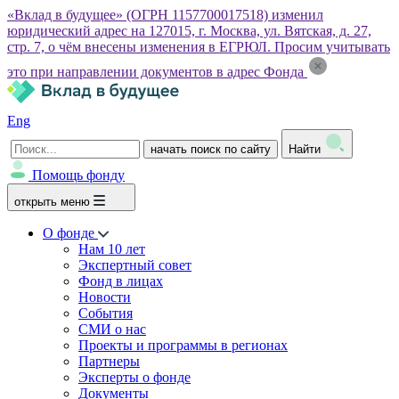
«Вклад в будущее» (ОГРН 1157700017518) изменил
юридический адрес на 127015, г. Москва, ул. Вятская, д. 27,
стр. 7, о чём внесены изменения в ЕГРЮЛ. Просим учитывать
это при направлении документов в адрес Фонда
Eng
начать поиск по сайту
Найти
Помощь фонду
открыть меню
О фонде
Нам 10 лет
Экспертный совет
Фонд в лицах
Новости
События
СМИ о нас
Проекты и программы в регионах
Партнеры
Эксперты о фонде
Документы