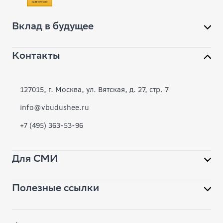
Вклад в будущее
Контакты
О фонде
Конкурсы
127015, г. Москва, ул. Вятская, д. 27, стр. 7
Современное образование
info@vbudushee.ru
+7 (495) 363-53-96
Инклюзивная среда
Вместе
Для СМИ
Библиотека
Полезные ссылки
Помощь фонду
pr@vbudushee.ru
Обратная связь
Вопрос-ответ