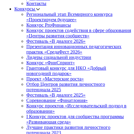
Контакты
Конкурсы
Региональный этап Всемирного конкурса
«Проектируем будущее»
Конкурс ProФинансы
Конкурс проектов содействия в сфере образования
«Центры развития сообществ»
Фестиваль «В диалоге 2026»
Презентация инновационных педагогических
практик «СредаФест 2026»
Лидеры социальной индустрии
Конкурс «ФинСпринт»
Грантовый конкурс для НКО «Добрый
новогодний подарок»
Проект «Мастерские роста»
Отбор Центров развития личностного
потенциала 2025
Фестиваль «В диалоге 2025»
Соревнование «Финатлония»
Конкурс проектов «Исследовательский подход в
образовании»
I Конкурс проектов для сообщества программы
«Развивающая среда»
Лучшие практики развития личностного
потенциала 2023