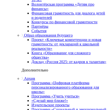
Волонтёрская программа «Детям про
финансы»
Финансовая грамотность для диалога детей
и родителей
Конкурсы по финансовой грамотности
Партнёры
События
Образ образования будущего
Проект «Ключевые компетенции и новая
грамотность: от деклараций к школьной
реальности»
Книга «Образование для сложного
общества»
Доклад «Россия 2025: от кадров к талантам»
Дополнительно
Архив
Программа «Цифровая платформа
персонализированного образования для
школы»
Программа «Учить учиться»
«Сделай мир ближе!»
Издательские проекты
Программа «Социальный и эмоциональный