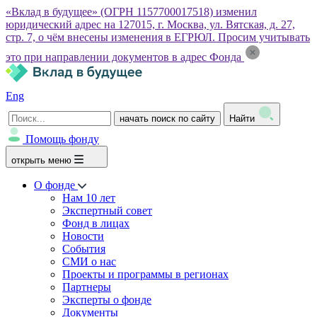
«Вклад в будущее» (ОГРН 1157700017518) изменил
юридический адрес на 127015, г. Москва, ул. Вятская, д. 27,
стр. 7, о чём внесены изменения в ЕГРЮЛ. Просим учитывать
это при направлении документов в адрес Фонда
Eng
начать поиск по сайту
Найти
Помощь фонду
открыть меню
О фонде
Нам 10 лет
Экспертный совет
Фонд в лицах
Новости
События
СМИ о нас
Проекты и программы в регионах
Партнеры
Эксперты о фонде
Документы