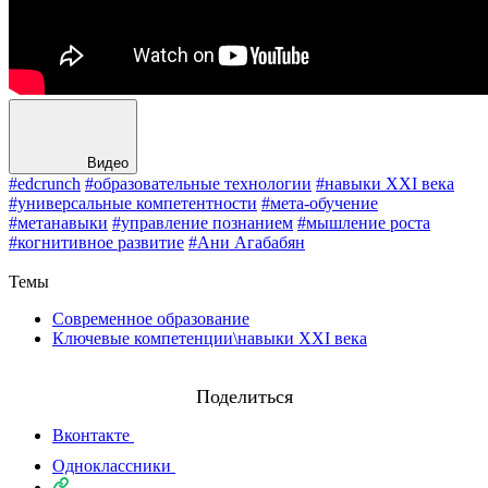
Видео
#edcrunch
#образовательные технологии
#навыки XXI века
#универсальные компетентности
#мета-обучение
#метанавыки
#управление познанием
#мышление роста
#когнитивное развитие
#Ани Агабабян
Назад
Темы
Современное образование
Ключевые компетенции\навыки XXI века
Поделиться
Вконтакте
Одноклассники