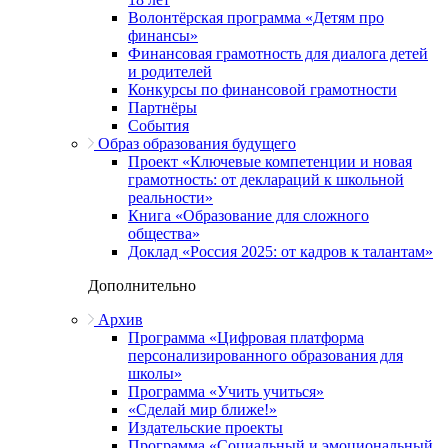
Волонтёрская программа «Детям про
финансы»
Финансовая грамотность для диалога детей
и родителей
Конкурсы по финансовой грамотности
Партнёры
События
Образ образования будущего
Проект «Ключевые компетенции и новая
грамотность: от деклараций к школьной
реальности»
Книга «Образование для сложного
общества»
Доклад «Россия 2025: от кадров к талантам»
Дополнительно
Архив
Программа «Цифровая платформа
персонализированного образования для
школы»
Программа «Учить учиться»
«Сделай мир ближе!»
Издательские проекты
Программа «Социальный и эмоциональный