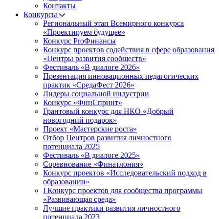
Контакты
Конкурсы
Региональный этап Всемирного конкурса
«Проектируем будущее»
Конкурс ProФинансы
Конкурс проектов содействия в сфере образования
«Центры развития сообществ»
Фестиваль «В диалоге 2026»
Презентация инновационных педагогических
практик «СредаФест 2026»
Лидеры социальной индустрии
Конкурс «ФинСпринт»
Грантовый конкурс для НКО «Добрый
новогодний подарок»
Проект «Мастерские роста»
Отбор Центров развития личностного
потенциала 2025
Фестиваль «В диалоге 2025»
Соревнование «Финатлония»
Конкурс проектов «Исследовательский подход в
образовании»
I Конкурс проектов для сообщества программы
«Развивающая среда»
Лучшие практики развития личностного
потенциала 2023