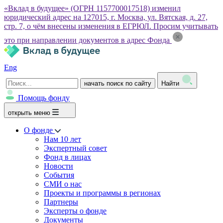
«Вклад в будущее» (ОГРН 1157700017518) изменил
юридический адрес на 127015, г. Москва, ул. Вятская, д. 27,
стр. 7, о чём внесены изменения в ЕГРЮЛ. Просим учитывать
это при направлении документов в адрес Фонда
Eng
начать поиск по сайту
Найти
Помощь фонду
открыть меню
О фонде
Нам 10 лет
Экспертный совет
Фонд в лицах
Новости
События
СМИ о нас
Проекты и программы в регионах
Партнеры
Эксперты о фонде
Документы