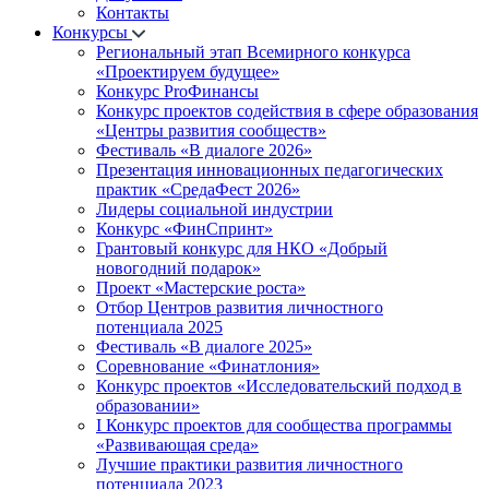
Контакты
Конкурсы
Региональный этап Всемирного конкурса
«Проектируем будущее»
Конкурс ProФинансы
Конкурс проектов содействия в сфере образования
«Центры развития сообществ»
Фестиваль «В диалоге 2026»
Презентация инновационных педагогических
практик «СредаФест 2026»
Лидеры социальной индустрии
Конкурс «ФинСпринт»
Грантовый конкурс для НКО «Добрый
новогодний подарок»
Проект «Мастерские роста»
Отбор Центров развития личностного
потенциала 2025
Фестиваль «В диалоге 2025»
Соревнование «Финатлония»
Конкурс проектов «Исследовательский подход в
образовании»
I Конкурс проектов для сообщества программы
«Развивающая среда»
Лучшие практики развития личностного
потенциала 2023