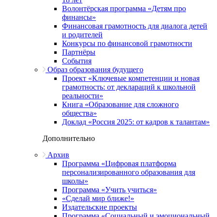
Волонтёрская программа «Детям про
финансы»
Финансовая грамотность для диалога детей
и родителей
Конкурсы по финансовой грамотности
Партнёры
События
Образ образования будущего
Проект «Ключевые компетенции и новая
грамотность: от деклараций к школьной
реальности»
Книга «Образование для сложного
общества»
Доклад «Россия 2025: от кадров к талантам»
Дополнительно
Архив
Программа «Цифровая платформа
персонализированного образования для
школы»
Программа «Учить учиться»
«Сделай мир ближе!»
Издательские проекты
Программа «Социальный и эмоциональный