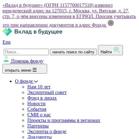
«Вклад в будущее» (ОГРН 1157700017518) изменил
юридический адрес на 127015, г. Москва, ул. Вятская, д. 27,
стр. 7, о чём внесены изменения в ЕГРЮЛ. Просим учитывать
это при направлении документов в адрес Фонда
Eng
начать поиск по сайту
Найти
Помощь фонду
открыть меню
О фонде
Нам 10 лет
Экспертный совет
Фонд в лицах
Новости
События
СМИ о нас
Проекты и программы в регионах
Партнеры
Эксперты о фонде
Документы