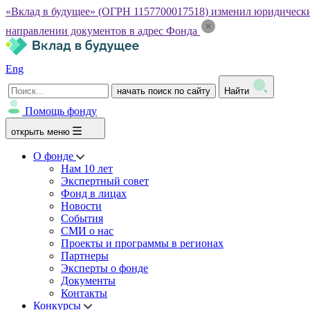
«Вклад в будущее» (ОГРН 1157700017518) изменил юридический а
направлении документов в адрес Фонда
Eng
начать поиск по сайту
Найти
Помощь фонду
открыть меню
О фонде
Нам 10 лет
Экспертный совет
Фонд в лицах
Новости
События
СМИ о нас
Проекты и программы в регионах
Партнеры
Эксперты о фонде
Документы
Контакты
Конкурсы