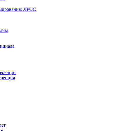
ормированию ЛРОС
аммы
енциала
ференция
еренция
лет
ы»