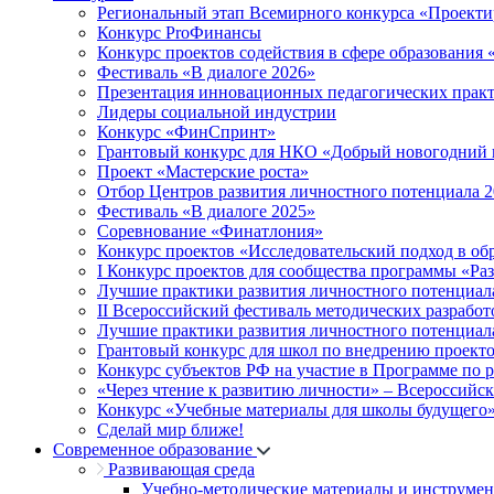
Региональный этап Всемирного конкурса «Проекти
Конкурс ProФинансы
Конкурс проектов содействия в сфере образования
Фестиваль «В диалоге 2026»
Презентация инновационных педагогических прак
Лидеры социальной индустрии
Конкурс «ФинСпринт»
Грантовый конкурс для НКО «Добрый новогодний 
Проект «Мастерские роста»
Отбор Центров развития личностного потенциала 
Фестиваль «В диалоге 2025»
Соревнование «Финатлония»
Конкурс проектов «Исследовательский подход в об
I Конкурс проектов для сообщества программы «Ра
Лучшие практики развития личностного потенциал
II Всероссийский фестиваль методических разработ
Лучшие практики развития личностного потенциал
Грантовый конкурс для школ по внедрению проект
Конкурс субъектов РФ на участие в Программе по 
«Через чтение к развитию личности» – Всероссийс
Конкурс «Учебные материалы для школы будущего
Сделай мир ближе!
Современное образование
Развивающая среда
Учебно-методические материалы и инструме