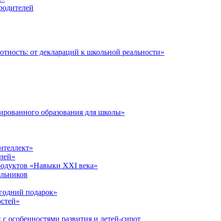
 родителей
тность: от деклараций к школьной реальности»
ированного образования для школы»
нтеллект»
лей»
родуктов «Навыки XXI века»
ольников
годний подарок»
остей»
 с особенностями развития и детей-сирот