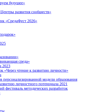
руем будущее»
 «Центры развития сообществ»
тик «СредаФест 2026»
подарок»
2025
разовании»
звивающая среда»
а 2023
ок «Через чтение к развитию личности»
а
ов персонализированной модели образования
развитию личностного потенциала 2021
кий фестиваль методических разработок
»
нты