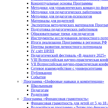
Концептуальные основы Программы
Методики для управленческих команд по ф
Методики для педагогических работников
Методики для педагогов-психологов
Материалы для родителей
Экспертиза методических материалов Прогр
Подготовка педагогических работников
Образовательные треки для педагогов
Инструменты исследования личностного пот
Итоги реализации Программы в регионах РФ
Центры развития личностного потенциала
IV слёт ЦРЛП
Педагогический фестиваль «В диалоге 2025»
VIII Всероссийская научно-практическая кон
VII Всероссийская научно-практическая конф
Сетевое взаимодействие с университетами
Публикации
События
Программа «Цифровые навыки и компетенции»
Школьникам
Педагогам
Родителям
Программа «Финансовая грамотность»
Финансовая грамотность для детей от 5 до 18 
Волонтёрская программа «Детям про финанс