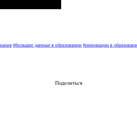
вания
#большие данные в образовании
#инновации в образован
Поделиться