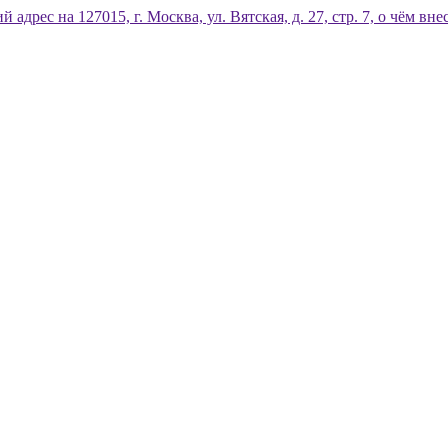
дрес на 127015, г. Москва, ул. Вятская, д. 27, стр. 7, о чём 