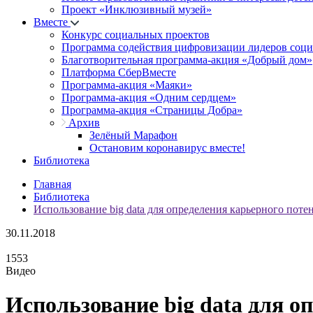
Проект «Инклюзивный музей»
Вместе
Конкурс социальных проектов
Программа содействия цифровизации лидеров соц
Благотворительная программа-акция «Добрый дом»
Платформа СберВместе
Программа-акция «Маяки»
Программа-акция «Одним сердцем»
Программа-акция «Страницы Добра»
Архив
Зелёный Марафон
Остановим коронавирус вместе!
Библиотека
Главная
Библиотека
Использование big data для определения карьерного пот
30.11.2018
1553
Видео
Использование big data для о