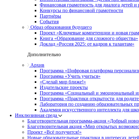
Финансовая грамотность для диалога детей и
Конкурсы по финансовой грамотности
Партнёры
События
Образ образования будущего
Проект «Ключевые компетенции и новая грамо
Книга «Образование для сложного общества»
Доклад «Россия 2025: от кадров к талантам»
Дополнительно
Архив
Программа «Цифровая платформа персонализ
Программа «Учить учиться»
«Сделай мир ближе!»
Издательские проекты
Программа «Социальный и эмоциональный и
Программа «Практики открытости для родите
Лаборатория по созданию образовательных п
Академия искусственного интеллекта для шк
Инклюзивная среда
Благотворительная программа-акция «Добрый ново
Благотворительная акция «Мир открытых возможн
Проект «Всё получится!»
Новые образовательные практики в интересах детей