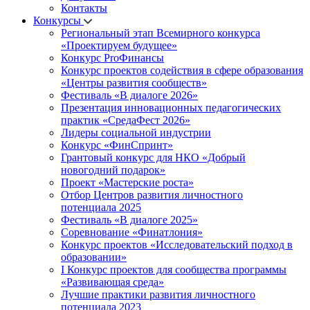
Контакты
Конкурсы
Региональный этап Всемирного конкурса
«Проектируем будущее»
Конкурс ProФинансы
Конкурс проектов содействия в сфере образования
«Центры развития сообществ»
Фестиваль «В диалоге 2026»
Презентация инновационных педагогических
практик «СредаФест 2026»
Лидеры социальной индустрии
Конкурс «ФинСпринт»
Грантовый конкурс для НКО «Добрый
новогодний подарок»
Проект «Мастерские роста»
Отбор Центров развития личностного
потенциала 2025
Фестиваль «В диалоге 2025»
Соревнование «Финатлония»
Конкурс проектов «Исследовательский подход в
образовании»
I Конкурс проектов для сообщества программы
«Развивающая среда»
Лучшие практики развития личностного
потенциала 2023