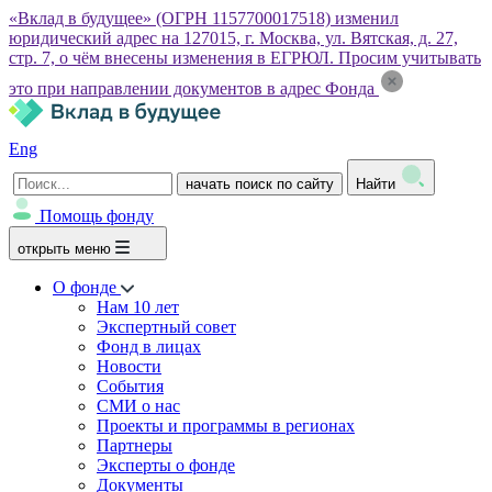
«Вклад в будущее» (ОГРН 1157700017518) изменил
юридический адрес на 127015, г. Москва, ул. Вятская, д. 27,
стр. 7, о чём внесены изменения в ЕГРЮЛ. Просим учитывать
это при направлении документов в адрес Фонда
Eng
начать поиск по сайту
Найти
Помощь фонду
открыть меню
О фонде
Нам 10 лет
Экспертный совет
Фонд в лицах
Новости
События
СМИ о нас
Проекты и программы в регионах
Партнеры
Эксперты о фонде
Документы