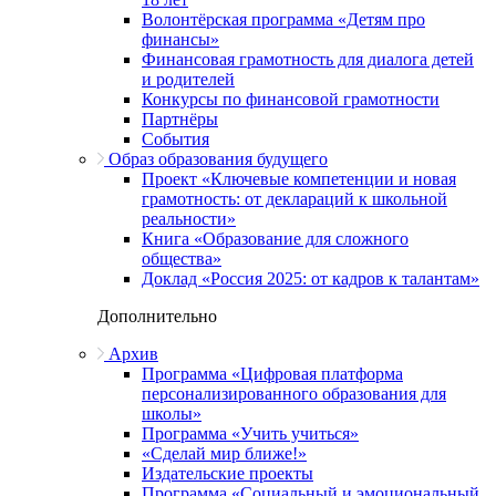
Волонтёрская программа «Детям про
финансы»
Финансовая грамотность для диалога детей
и родителей
Конкурсы по финансовой грамотности
Партнёры
События
Образ образования будущего
Проект «Ключевые компетенции и новая
грамотность: от деклараций к школьной
реальности»
Книга «Образование для сложного
общества»
Доклад «Россия 2025: от кадров к талантам»
Дополнительно
Архив
Программа «Цифровая платформа
персонализированного образования для
школы»
Программа «Учить учиться»
«Сделай мир ближе!»
Издательские проекты
Программа «Социальный и эмоциональный