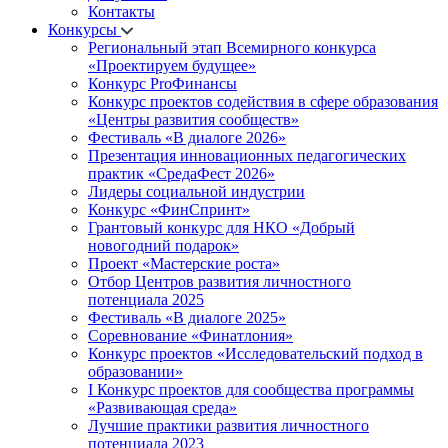
Контакты
Конкурсы
Региональный этап Всемирного конкурса
«Проектируем будущее»
Конкурс ProФинансы
Конкурс проектов содействия в сфере образования
«Центры развития сообществ»
Фестиваль «В диалоге 2026»
Презентация инновационных педагогических
практик «СредаФест 2026»
Лидеры социальной индустрии
Конкурс «ФинСпринт»
Грантовый конкурс для НКО «Добрый
новогодний подарок»
Проект «Мастерские роста»
Отбор Центров развития личностного
потенциала 2025
Фестиваль «В диалоге 2025»
Соревнование «Финатлония»
Конкурс проектов «Исследовательский подход в
образовании»
I Конкурс проектов для сообщества программы
«Развивающая среда»
Лучшие практики развития личностного
потенциала 2023