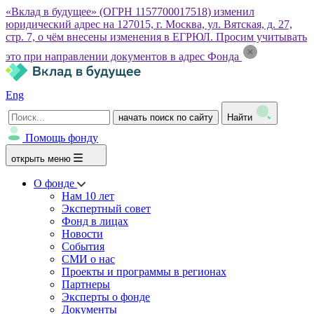
«Вклад в будущее» (ОГРН 1157700017518) изменил
юридический адрес на 127015, г. Москва, ул. Вятская, д. 27,
стр. 7, о чём внесены изменения в ЕГРЮЛ. Просим учитывать
это при направлении документов в адрес Фонда
Eng
начать поиск по сайту
Найти
Помощь фонду
открыть меню
О фонде
Нам 10 лет
Экспертный совет
Фонд в лицах
Новости
События
СМИ о нас
Проекты и программы в регионах
Партнеры
Эксперты о фонде
Документы