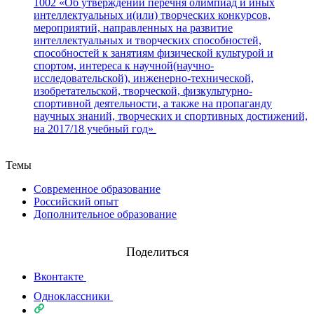
1002 «Об утверждении перечня олимпиад и иных
интеллектуальных и(или) творческих конкурсов,
мероприятий, направленных на развитие
интеллектуальных и творческих способностей,
способностей к занятиям физической культурой и
спортом, интереса к научной(научно-
исследовательской), инженерно-технической,
изобретательской, творческой, физкультурно-
спортивной деятельности, а также на пропаганду
научных знаний, творческих и спортивных достижений,
на 2017/18 учебный год»
Назад
Темы
Современное образование
Российский опыт
Дополнительное образование
Поделиться
Вконтакте
Одноклассники