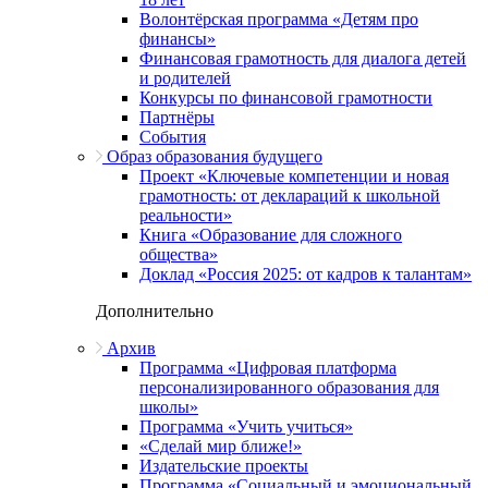
Волонтёрская программа «Детям про
финансы»
Финансовая грамотность для диалога детей
и родителей
Конкурсы по финансовой грамотности
Партнёры
События
Образ образования будущего
Проект «Ключевые компетенции и новая
грамотность: от деклараций к школьной
реальности»
Книга «Образование для сложного
общества»
Доклад «Россия 2025: от кадров к талантам»
Дополнительно
Архив
Программа «Цифровая платформа
персонализированного образования для
школы»
Программа «Учить учиться»
«Сделай мир ближе!»
Издательские проекты
Программа «Социальный и эмоциональный