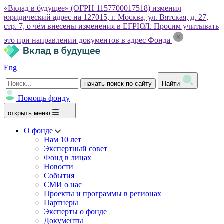
«Вклад в будущее» (ОГРН 1157700017518) изменил
юридический адрес на 127015, г. Москва, ул. Вятская, д. 27,
стр. 7, о чём внесены изменения в ЕГРЮЛ. Просим учитывать
это при направлении документов в адрес Фонда
Eng
начать поиск по сайту
Найти
Помощь фонду
открыть меню
О фонде
Нам 10 лет
Экспертный совет
Фонд в лицах
Новости
События
СМИ о нас
Проекты и программы в регионах
Партнеры
Эксперты о фонде
Документы