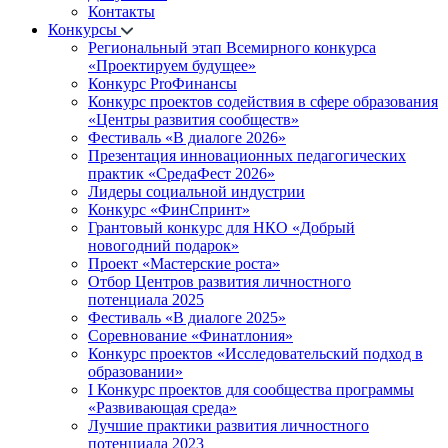
Контакты
Конкурсы
Региональный этап Всемирного конкурса
«Проектируем будущее»
Конкурс ProФинансы
Конкурс проектов содействия в сфере образования
«Центры развития сообществ»
Фестиваль «В диалоге 2026»
Презентация инновационных педагогических
практик «СредаФест 2026»
Лидеры социальной индустрии
Конкурс «ФинСпринт»
Грантовый конкурс для НКО «Добрый
новогодний подарок»
Проект «Мастерские роста»
Отбор Центров развития личностного
потенциала 2025
Фестиваль «В диалоге 2025»
Соревнование «Финатлония»
Конкурс проектов «Исследовательский подход в
образовании»
I Конкурс проектов для сообщества программы
«Развивающая среда»
Лучшие практики развития личностного
потенциала 2023