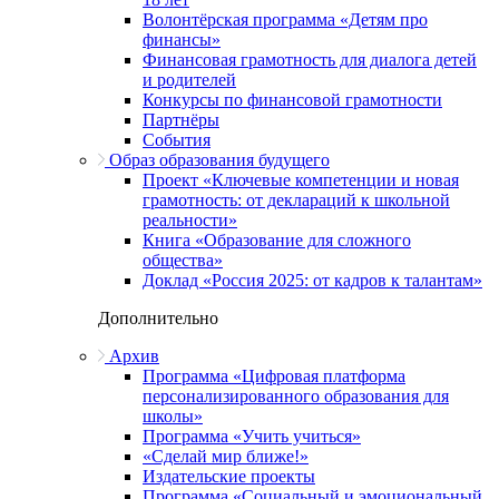
Волонтёрская программа «Детям про
финансы»
Финансовая грамотность для диалога детей
и родителей
Конкурсы по финансовой грамотности
Партнёры
События
Образ образования будущего
Проект «Ключевые компетенции и новая
грамотность: от деклараций к школьной
реальности»
Книга «Образование для сложного
общества»
Доклад «Россия 2025: от кадров к талантам»
Дополнительно
Архив
Программа «Цифровая платформа
персонализированного образования для
школы»
Программа «Учить учиться»
«Сделай мир ближе!»
Издательские проекты
Программа «Социальный и эмоциональный