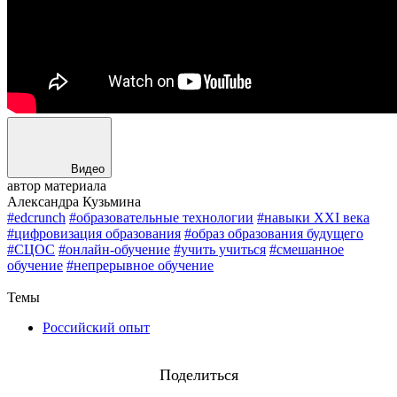
Видео
автор материала
Александра Кузьмина
#edcrunch
#образовательные технологии
#навыки XXI века
#цифровизация образования
#образ образования будущего
#СЦОС
#онлайн-обучение
#учить учиться
#смешанное
обучение
#непрерывное обучение
Назад
Темы
Российский опыт
Поделиться