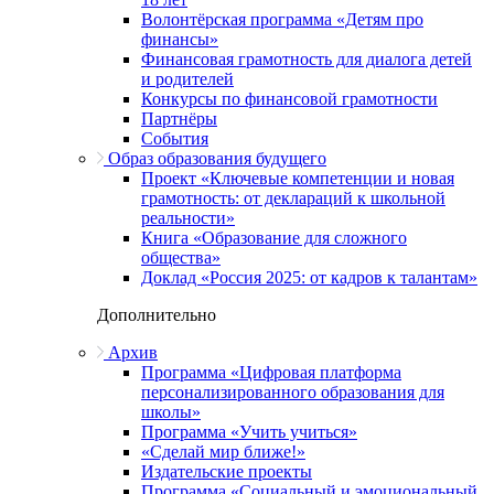
Волонтёрская программа «Детям про
финансы»
Финансовая грамотность для диалога детей
и родителей
Конкурсы по финансовой грамотности
Партнёры
События
Образ образования будущего
Проект «Ключевые компетенции и новая
грамотность: от деклараций к школьной
реальности»
Книга «Образование для сложного
общества»
Доклад «Россия 2025: от кадров к талантам»
Дополнительно
Архив
Программа «Цифровая платформа
персонализированного образования для
школы»
Программа «Учить учиться»
«Сделай мир ближе!»
Издательские проекты
Программа «Социальный и эмоциональный