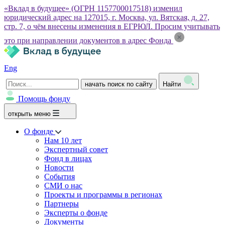
«Вклад в будущее» (ОГРН 1157700017518) изменил
юридический адрес на 127015, г. Москва, ул. Вятская, д. 27,
стр. 7, о чём внесены изменения в ЕГРЮЛ. Просим учитывать
это при направлении документов в адрес Фонда
Eng
начать поиск по сайту
Найти
Помощь фонду
открыть меню
О фонде
Нам 10 лет
Экспертный совет
Фонд в лицах
Новости
События
СМИ о нас
Проекты и программы в регионах
Партнеры
Эксперты о фонде
Документы