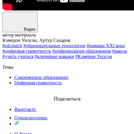
Видео
автор материала
Кэмерон Уилсон, Артур Сахаров
#edcrunch
#образовательные технологии
#навыки XXI века
#цифровая грамотность
#цифровизация образования
#школа
#учить учиться
#ключевые навыки
#Кэмерон Уилсон
Назад
Темы
Современное образование
Цифровая грамотность
Поделиться
Вконтакте
Одноклассники
О фонде