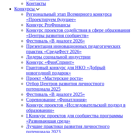
Контакты
Конкурсы
Региональный этап Всемирного конкурса
«Проектируем будущее»
Конкурс ProФинансы
Конкурс проектов содействия в сфере образования
«Центры развития сообществ»
Фестиваль «В диалоге 2026»
Презентация инновационных педагогических
практик «СредаФест 2026»
Лидеры социальной индустрии
Конкурс «ФинСпринт»
Грантовый конкурс для НКО «Добрый
новогодний подарок»
Проект «Мастерские роста»
Отбор Центров развития личностного
потенциала 2025
Фестиваль «В диалоге 2025»
Соревнование «Финатлония»
Конкурс проектов «Исследовательский подход в
образовании»
I Конкурс проектов для сообщества программы
«Развивающая среда»
Лучшие практики развития личностного
потенциала 2023