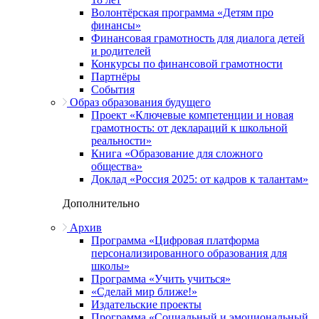
Волонтёрская программа «Детям про
финансы»
Финансовая грамотность для диалога детей
и родителей
Конкурсы по финансовой грамотности
Партнёры
События
Образ образования будущего
Проект «Ключевые компетенции и новая
грамотность: от деклараций к школьной
реальности»
Книга «Образование для сложного
общества»
Доклад «Россия 2025: от кадров к талантам»
Дополнительно
Архив
Программа «Цифровая платформа
персонализированного образования для
школы»
Программа «Учить учиться»
«Сделай мир ближе!»
Издательские проекты
Программа «Социальный и эмоциональный