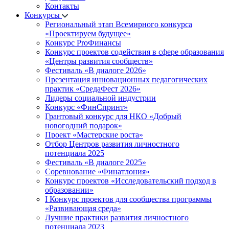
Контакты
Конкурсы
Региональный этап Всемирного конкурса
«Проектируем будущее»
Конкурс ProФинансы
Конкурс проектов содействия в сфере образования
«Центры развития сообществ»
Фестиваль «В диалоге 2026»
Презентация инновационных педагогических
практик «СредаФест 2026»
Лидеры социальной индустрии
Конкурс «ФинСпринт»
Грантовый конкурс для НКО «Добрый
новогодний подарок»
Проект «Мастерские роста»
Отбор Центров развития личностного
потенциала 2025
Фестиваль «В диалоге 2025»
Соревнование «Финатлония»
Конкурс проектов «Исследовательский подход в
образовании»
I Конкурс проектов для сообщества программы
«Развивающая среда»
Лучшие практики развития личностного
потенциала 2023