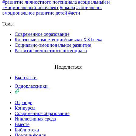
#развитие личностного потенциала
#социальный и
эмоциональный интеллект
#школа
#социально-
эмоциональное развитие детей
#дети
Назад
Темы
Современное образование
Ключевые компетенции\навыки XXI века
Социально-эмоциональное развитие
Развитие личностного потенциала
Поделиться
Вконтакте
Одноклассники
О фонде
Конкурсы
Современное образование
Инклюзивная среда
Вместе
Библиотека
Помощь фонду