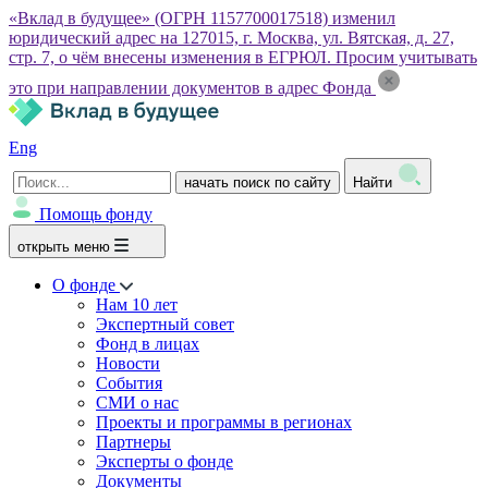
«Вклад в будущее» (ОГРН 1157700017518) изменил
юридический адрес на 127015, г. Москва, ул. Вятская, д. 27,
стр. 7, о чём внесены изменения в ЕГРЮЛ. Просим учитывать
это при направлении документов в адрес Фонда
Eng
начать поиск по сайту
Найти
Помощь фонду
открыть меню
О фонде
Нам 10 лет
Экспертный совет
Фонд в лицах
Новости
События
СМИ о нас
Проекты и программы в регионах
Партнеры
Эксперты о фонде
Документы