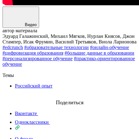
Видео
автор материала
Эдуард Галажинский, Михаил Мягков, Нурлан Киясов, Джон
Стампер, Исак Фрумин, Василий Третьяков, Виола Ларионова
#edcrunch
#образовательные технологии
#онлайн-обучение
#цифровизация образования
#большие данные в образовании
#персонализированное обучение
#практико-ориентированное
обучение
Назад
Темы
Российский опыт
Поделиться
Вконтакте
Одноклассники
О фонде