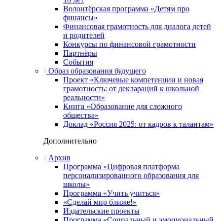
Волонтёрская программа «Детям про
финансы»
Финансовая грамотность для диалога детей
и родителей
Конкурсы по финансовой грамотности
Партнёры
События
Образ образования будущего
Проект «Ключевые компетенции и новая
грамотность: от деклараций к школьной
реальности»
Книга «Образование для сложного
общества»
Доклад «Россия 2025: от кадров к талантам»
Дополнительно
Архив
Программа «Цифровая платформа
персонализированного образования для
школы»
Программа «Учить учиться»
«Сделай мир ближе!»
Издательские проекты
Программа «Социальный и эмоциональный