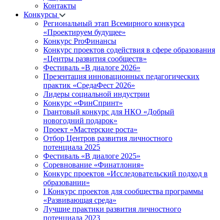
Контакты
Конкурсы
Региональный этап Всемирного конкурса
«Проектируем будущее»
Конкурс ProФинансы
Конкурс проектов содействия в сфере образования
«Центры развития сообществ»
Фестиваль «В диалоге 2026»
Презентация инновационных педагогических
практик «СредаФест 2026»
Лидеры социальной индустрии
Конкурс «ФинСпринт»
Грантовый конкурс для НКО «Добрый
новогодний подарок»
Проект «Мастерские роста»
Отбор Центров развития личностного
потенциала 2025
Фестиваль «В диалоге 2025»
Соревнование «Финатлония»
Конкурс проектов «Исследовательский подход в
образовании»
I Конкурс проектов для сообщества программы
«Развивающая среда»
Лучшие практики развития личностного
потенциала 2023