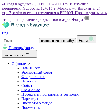
«Вклад в будущее» (ОГРН 1157700017518) изменил
юридический адрес на 127015, г. Москва, ул. Вятская, д. 27,
стр. 7, о чём внесены изменения в ЕГРЮЛ. Просим учитывать
это при направлении документов в адрес Фонда
Eng
начать поиск по сайту
Найти
Помощь фонду
открыть меню
О фонде
Нам 10 лет
Экспертный совет
Фонд в лицах
Новости
События
СМИ о нас
Проекты и программы в регионах
Партнеры
Эксперты о фонде
Документы