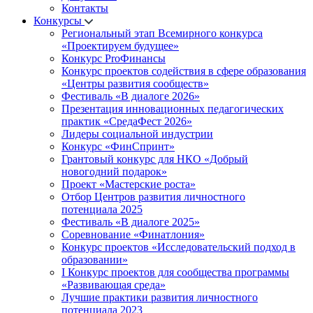
Контакты
Конкурсы
Региональный этап Всемирного конкурса
«Проектируем будущее»
Конкурс ProФинансы
Конкурс проектов содействия в сфере образования
«Центры развития сообществ»
Фестиваль «В диалоге 2026»
Презентация инновационных педагогических
практик «СредаФест 2026»
Лидеры социальной индустрии
Конкурс «ФинСпринт»
Грантовый конкурс для НКО «Добрый
новогодний подарок»
Проект «Мастерские роста»
Отбор Центров развития личностного
потенциала 2025
Фестиваль «В диалоге 2025»
Соревнование «Финатлония»
Конкурс проектов «Исследовательский подход в
образовании»
I Конкурс проектов для сообщества программы
«Развивающая среда»
Лучшие практики развития личностного
потенциала 2023