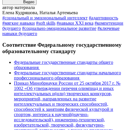
Видео
автор материала
Елена Кудряшова, Наталья Артемьева
#социальный и эмоциональный интеллект
#адаптивность
#мягкие навыки
#soft skills
#навыки XXI века
#компетенции
будущего
#социально-эмоциональное развитие
#ключевые
навыки будущего
Соответствие Федеральному государственному
образовательному стандарту
Федеральные государственные стандарты общего
образования
Федеральные государственные стандарты начального
профессионального образования
Приказ Минобрнауки России от 25 октября 2017 г. №
1002 «Об утверждении перечня олимпиад и иных
интеллектуальных и(или) творческих конкурсов,
мероприятий, направленных на развитие
интеллектуальных и творческих способностей,
способностей к занятиям физической культурой и
спортом, интереса к научной(научно-
исследовательской), инженерно-технической,
изобретательской, творческой, физкультурно-