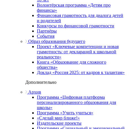
Волонтёрская программа «Детям про
финансы»
Финансовая грамотность для диалога детей
и родителей
Конкурсы по финансовой грамотности
Партнёры
События
Образ образования будущего
Проект «Ключевые компетенции и новая
грамотность: от деклараций к школьной
реальности»
Книга «Образование для сложного
общества»
Доклад «Россия 2025: от кадров к талантам»
Дополнительно
Архив
Программа «Цифровая платформа
персонализированного образования для
школы»
Программа «Учить учиться»
«Сделай мир ближе!»
Издательские проекты
Программа «Социальный и эмоциональный