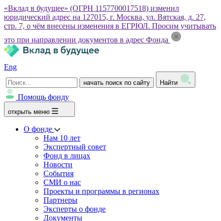
«Вклад в будущее» (ОГРН 1157700017518) изменил
юридический адрес на 127015, г. Москва, ул. Вятская, д. 27,
стр. 7, о чём внесены изменения в ЕГРЮЛ. Просим учитывать
это при направлении документов в адрес Фонда
Eng
начать поиск по сайту
Найти
Помощь фонду
открыть меню
О фонде
Нам 10 лет
Экспертный совет
Фонд в лицах
Новости
События
СМИ о нас
Проекты и программы в регионах
Партнеры
Эксперты о фонде
Документы