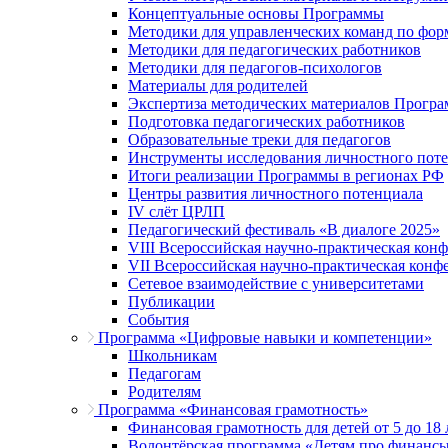
Концептуальные основы Программы
Методики для управленческих команд по ф
Методики для педагогических работников
Методики для педагогов-психологов
Материалы для родителей
Экспертиза методических материалов Прогр
Подготовка педагогических работников
Образовательные треки для педагогов
Инструменты исследования личностного пот
Итоги реализации Программы в регионах РФ
Центры развития личностного потенциала
IV слёт ЦРЛП
Педагогический фестиваль «В диалоге 2025»
VIII Всероссийская научно-практическая кон
VII Всероссийская научно-практическая конф
Сетевое взаимодействие с университетами
Публикации
События
Программа «Цифровые навыки и компетенции»
Школьникам
Педагогам
Родителям
Программа «Финансовая грамотность»
Финансовая грамотность для детей от 5 до 18 
Волонтёрская программа «Детям про финанс