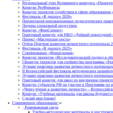
Региональный этап Всемирного конкурса «Проекти
Конкурс ProФинансы
Конкурс проектов содействия в сфере образования
Фестиваль «В диалоге 2026»
Презентация инновационных педагогических прак
Лидеры социальной индустрии
Конкурс «ФинСпринт»
Грантовый конкурс для НКО «Добрый новогодний 
Проект «Мастерские роста»
Отбор Центров развития личностного потенциала 
Фестиваль «В диалоге 2025»
Соревнование «Финатлония»
Конкурс проектов «Исследовательский подход в об
I Конкурс проектов для сообщества программы «Ра
Лучшие практики развития личностного потенциал
II Всероссийский фестиваль методических разработ
Лучшие практики развития личностного потенциал
Грантовый конкурс для школ по внедрению проект
Конкурс субъектов РФ на участие в Программе по 
«Через чтение к развитию личности» – Всероссийс
Конкурс «Учебные материалы для школы будущего
Сделай мир ближе!
Современное образование
Развивающая среда
Учебно-методические материалы и инструме