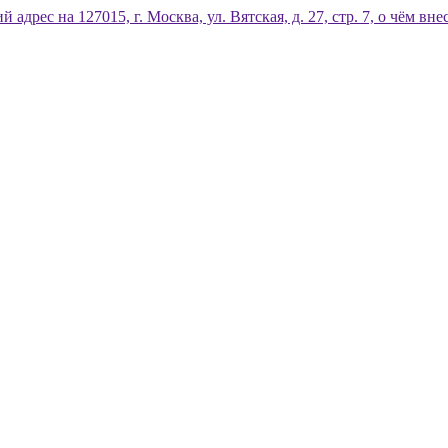
дрес на 127015, г. Москва, ул. Вятская, д. 27, стр. 7, о чём 