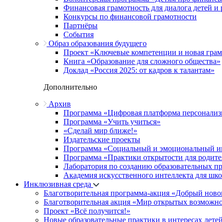
Финансовая грамотность для диалога детей и
Конкурсы по финансовой грамотности
Партнёры
События
Образ образования будущего
Проект «Ключевые компетенции и новая грамо
Книга «Образование для сложного общества»
Доклад «Россия 2025: от кадров к талантам»
Дополнительно
Архив
Программа «Цифровая платформа персонализ
Программа «Учить учиться»
«Сделай мир ближе!»
Издательские проекты
Программа «Социальный и эмоциональный и
Программа «Практики открытости для родите
Лаборатория по созданию образовательных п
Академия искусственного интеллекта для шк
Инклюзивная среда
Благотворительная программа-акция «Добрый ново
Благотворительная акция «Мир открытых возможн
Проект «Всё получится!»
Новые образовательные практики в интересах детей