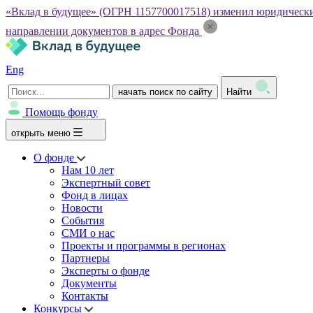
«Вклад в будущее» (ОГРН 1157700017518) изменил юридический а
направлении документов в адрес Фонда
Eng
начать поиск по сайту
Найти
Помощь фонду
открыть меню
О фонде
Нам 10 лет
Экспертный совет
Фонд в лицах
Новости
События
СМИ о нас
Проекты и программы в регионах
Партнеры
Эксперты о фонде
Документы
Контакты
Конкурсы