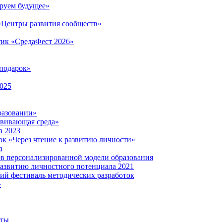
руем будущее»
 «Центры развития сообществ»
тик «СредаФест 2026»
подарок»
2025
разовании»
звивающая среда»
а 2023
ок «Через чтение к развитию личности»
а
ов персонализированной модели образования
развитию личностного потенциала 2021
кий фестиваль методических разработок
»
нты