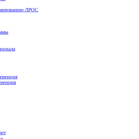
ормированию ЛРОС
аммы
енциала
ференция
еренция
лет
ы»