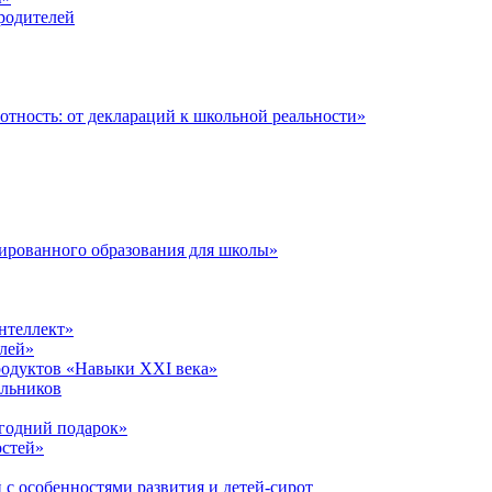
 родителей
тность: от деклараций к школьной реальности»
ированного образования для школы»
нтеллект»
лей»
родуктов «Навыки XXI века»
ольников
годний подарок»
остей»
 с особенностями развития и детей-сирот