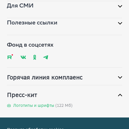
Для СМИ
Библиотека
Полезные ссылки
Помощь фонду
pr@vbudushee.ru
Обратная связь
Вопрос-ответ
Фонд в соцсетях
Глоссарий
Карта сайта
Горячая линия комплаенс
Пресс-кит
Логотипы и шрифты
(122 Мб)