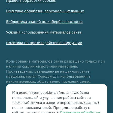
Правила обработки cookies
Политика обработки персональных данных
Библиотека знаний по кибербезопасности
Условия использования материалов сайта
Политика по противодействию коррупции
Копирование материалов сайта разрешено только при
наличии ссылки на источник материала.
Произведения, размещённые на данном сайте,
предоставляются Фондом для использования в
некоммерческих общественно полезных целях.
Данный сайт адаптирован для людей с ограниченными
Мы используем cookie-файлы для удобства
возможностями здоровья. Если вы столкнулись с
пользователей и улучшения работы сайта, а
трудностями при использовании нашего сайта,
также заботимся о защите персональных данных
напишите нам на
support@vbudushee.ru
. Мы
наших пользователей. Продолжая работу с
постараемся вам помочь.
сайтом, вы соглашаетесь с
Правилами обработки