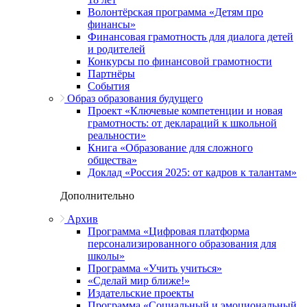
Волонтёрская программа «Детям про
финансы»
Финансовая грамотность для диалога детей
и родителей
Конкурсы по финансовой грамотности
Партнёры
События
Образ образования будущего
Проект «Ключевые компетенции и новая
грамотность: от деклараций к школьной
реальности»
Книга «Образование для сложного
общества»
Доклад «Россия 2025: от кадров к талантам»
Дополнительно
Архив
Программа «Цифровая платформа
персонализированного образования для
школы»
Программа «Учить учиться»
«Сделай мир ближе!»
Издательские проекты
Программа «Социальный и эмоциональный