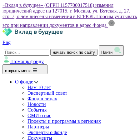
«Вклад в будущее» (ОГРН 1157700017518) изменил
юридический адрес на 127015, г. Москва, ул. Вятская, д. 27,
стр. 7, о чём внесены изменения в ЕГРЮЛ. Просим учитывать
это при направлении документов в адрес Фонда
Eng
начать поиск по сайту
Найти
Помощь фонду
открыть меню
О фонде
Нам 10 лет
Экспертный совет
Фонд в лицах
Новости
События
СМИ о нас
Проекты и программы в регионах
Партнеры
Эксперты о фонде
Документы