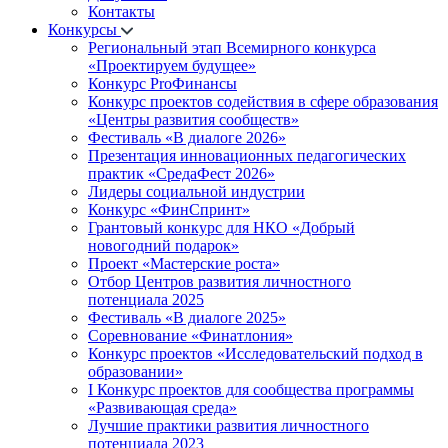
Контакты
Конкурсы
Региональный этап Всемирного конкурса
«Проектируем будущее»
Конкурс ProФинансы
Конкурс проектов содействия в сфере образования
«Центры развития сообществ»
Фестиваль «В диалоге 2026»
Презентация инновационных педагогических
практик «СредаФест 2026»
Лидеры социальной индустрии
Конкурс «ФинСпринт»
Грантовый конкурс для НКО «Добрый
новогодний подарок»
Проект «Мастерские роста»
Отбор Центров развития личностного
потенциала 2025
Фестиваль «В диалоге 2025»
Соревнование «Финатлония»
Конкурс проектов «Исследовательский подход в
образовании»
I Конкурс проектов для сообщества программы
«Развивающая среда»
Лучшие практики развития личностного
потенциала 2023