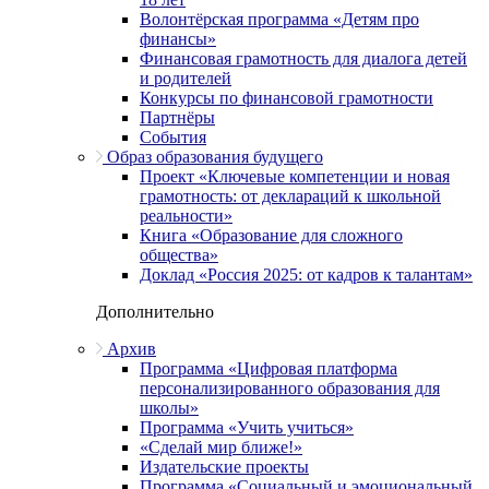
Волонтёрская программа «Детям про
финансы»
Финансовая грамотность для диалога детей
и родителей
Конкурсы по финансовой грамотности
Партнёры
События
Образ образования будущего
Проект «Ключевые компетенции и новая
грамотность: от деклараций к школьной
реальности»
Книга «Образование для сложного
общества»
Доклад «Россия 2025: от кадров к талантам»
Дополнительно
Архив
Программа «Цифровая платформа
персонализированного образования для
школы»
Программа «Учить учиться»
«Сделай мир ближе!»
Издательские проекты
Программа «Социальный и эмоциональный