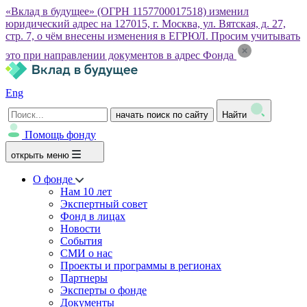
«Вклад в будущее» (ОГРН 1157700017518) изменил
юридический адрес на 127015, г. Москва, ул. Вятская, д. 27,
стр. 7, о чём внесены изменения в ЕГРЮЛ. Просим учитывать
это при направлении документов в адрес Фонда
Eng
начать поиск по сайту
Найти
Помощь фонду
открыть меню
О фонде
Нам 10 лет
Экспертный совет
Фонд в лицах
Новости
События
СМИ о нас
Проекты и программы в регионах
Партнеры
Эксперты о фонде
Документы