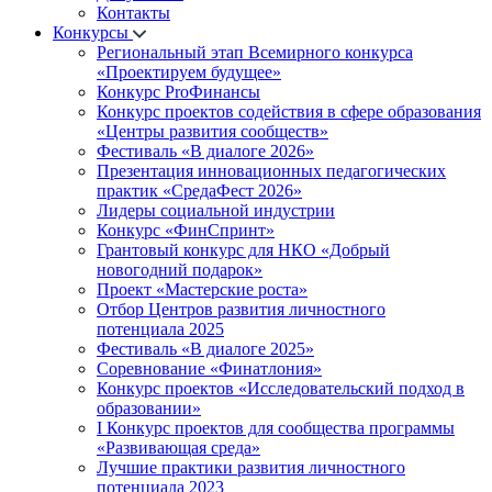
Контакты
Конкурсы
Региональный этап Всемирного конкурса
«Проектируем будущее»
Конкурс ProФинансы
Конкурс проектов содействия в сфере образования
«Центры развития сообществ»
Фестиваль «В диалоге 2026»
Презентация инновационных педагогических
практик «СредаФест 2026»
Лидеры социальной индустрии
Конкурс «ФинСпринт»
Грантовый конкурс для НКО «Добрый
новогодний подарок»
Проект «Мастерские роста»
Отбор Центров развития личностного
потенциала 2025
Фестиваль «В диалоге 2025»
Соревнование «Финатлония»
Конкурс проектов «Исследовательский подход в
образовании»
I Конкурс проектов для сообщества программы
«Развивающая среда»
Лучшие практики развития личностного
потенциала 2023