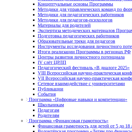
Концептуальные основы Программы
Методики для управленческих команд по ф
Методики для педагогических работников
Методики для педагогов-психологов
Материалы для родителей
Экспертиза методических материалов Прогр
Подготовка педагогических работников
Образовательные треки для педагогов
Инструменты исследования личностного пот
Итоги реализации Программы в регионах РФ
Центры развития личностного потенциала
IV слёт ЦРЛП
Педагогический фестиваль «В диалоге 2025»
VIII Всероссийская научно-практическая кон
VII Всероссийская научно-практическая конф
Сетевое взаимодействие с университетами
Публикации
События
Программа «Цифровые навыки и компетенции»
Школьникам
Педагогам
Родителям
Программа «Финансовая грамотность»
Финансовая грамотность для детей от 5 до 18 
Волонтёрская программа «Детям про финанс