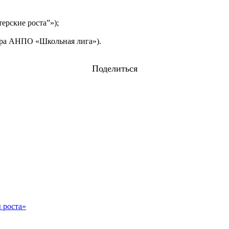
ерские роста”»);
бора АНПО «Школьная лига»).
Поделиться
 роста»