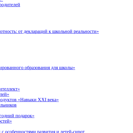
 родителей
тность: от деклараций к школьной реальности»
ированного образования для школы»
нтеллект»
лей»
родуктов «Навыки XXI века»
ольников
годний подарок»
остей»
 с особенностями развития и детей-сирот