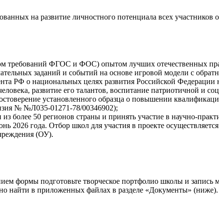
ванных на развитие личностного потенциала всех участников о
ом требований ФГОС и ФОС) опытом лучших отечественных пра
тельных заданий и событий на основе игровой модели с обратн
нта РФ о национальных целях развития Российской Федерации на
еловека, развитие его талантов, воспитание патриотичной и со
достоверение установленного образца о повышении квалификац
зия № №Л035-01271-78/00346902);
из более 50 регионов страны и принять участие в научно-практ
юнь 2026 года. Отбор школ для участия в проекте осуществляется
чреждения (ОУ).
нием формы подготовьте творческое портфолио школы и запись
но найти в приложенных файлах в разделе «Документы» (ниже).