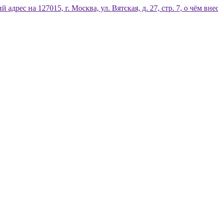
дрес на 127015, г. Москва, ул. Вятская, д. 27, стр. 7, о чём 