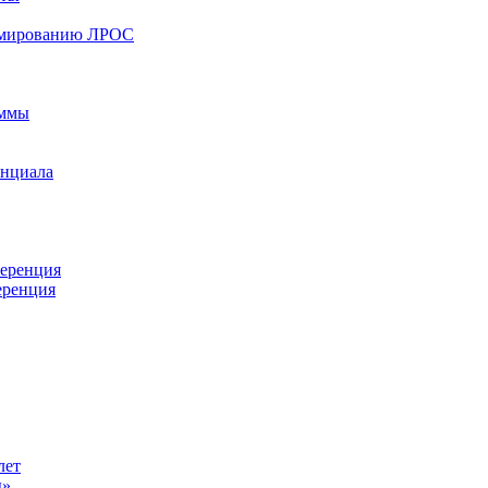
ормированию ЛРОС
аммы
енциала
ференция
еренция
лет
ы»