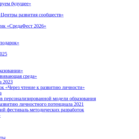
руем будущее»
 «Центры развития сообществ»
тик «СредаФест 2026»
подарок»
2025
разовании»
звивающая среда»
а 2023
ок «Через чтение к развитию личности»
а
ов персонализированной модели образования
развитию личностного потенциала 2021
кий фестиваль методических разработок
»
нты