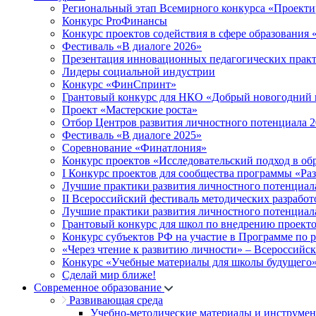
Региональный этап Всемирного конкурса «Проекти
Конкурс ProФинансы
Конкурс проектов содействия в сфере образования
Фестиваль «В диалоге 2026»
Презентация инновационных педагогических прак
Лидеры социальной индустрии
Конкурс «ФинСпринт»
Грантовый конкурс для НКО «Добрый новогодний 
Проект «Мастерские роста»
Отбор Центров развития личностного потенциала 
Фестиваль «В диалоге 2025»
Соревнование «Финатлония»
Конкурс проектов «Исследовательский подход в об
I Конкурс проектов для сообщества программы «Ра
Лучшие практики развития личностного потенциал
II Всероссийский фестиваль методических разработ
Лучшие практики развития личностного потенциал
Грантовый конкурс для школ по внедрению проект
Конкурс субъектов РФ на участие в Программе по 
«Через чтение к развитию личности» – Всероссийс
Конкурс «Учебные материалы для школы будущего
Сделай мир ближе!
Современное образование
Развивающая среда
Учебно-методические материалы и инструме