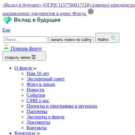
«Вклад в будущее» (ОГРН 1157700017518) изменил юридический а
направлении документов в адрес Фонда
Eng
начать поиск по сайту
Найти
Помощь фонду
открыть меню
О фонде
Нам 10 лет
Экспертный совет
Фонд в лицах
Новости
События
СМИ о нас
Проекты и программы в регионах
Партнеры
Эксперты о фонде
Документы
Контакты
Конкурсы