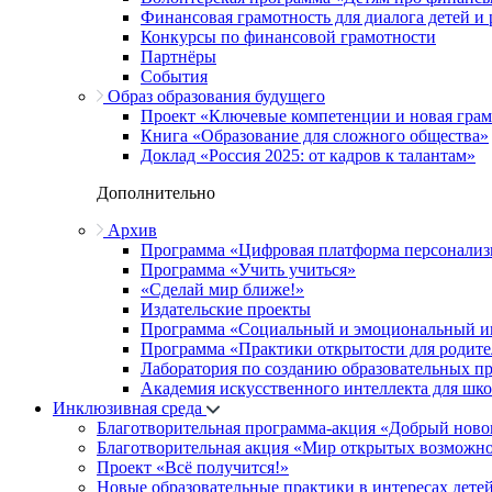
Финансовая грамотность для диалога детей и
Конкурсы по финансовой грамотности
Партнёры
События
Образ образования будущего
Проект «Ключевые компетенции и новая грамо
Книга «Образование для сложного общества»
Доклад «Россия 2025: от кадров к талантам»
Дополнительно
Архив
Программа «Цифровая платформа персонализ
Программа «Учить учиться»
«Сделай мир ближе!»
Издательские проекты
Программа «Социальный и эмоциональный и
Программа «Практики открытости для родите
Лаборатория по созданию образовательных п
Академия искусственного интеллекта для шк
Инклюзивная среда
Благотворительная программа-акция «Добрый ново
Благотворительная акция «Мир открытых возможн
Проект «Всё получится!»
Новые образовательные практики в интересах детей