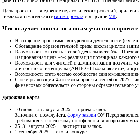
развитию личностного потенциала) и АНПО «Школьная лига».
Цель проекта — внедрение педагогических решений, ориентиро
познакомиться на сайте
сайте проекта
и в группе
VK
.
Что получает школа по итогам участия в проекте
Насыщение программы внеурочной деятельности (с учёт
Обогащение образовательной среды школы циклом занима
Возможность отразить в своей деятельности Указ Президе
Национальная цель «б»: реализация потенциала каждого ч
Возможность для учителей и администрации получить у
личностного потенциала (АНПО «Школьная лига», лицен
Возможность стать частью сообщества единомышленники 
Сроки реализации 4-го сезона проекта: сентябрь 2025 – и
финансовых обязательств со стороны образовательного у
Дорожная карта
10 июля – 25 августа 2025 — приём заявок
Заполните, пожалуйста,
форму заявки
ОУ. Перед заполне
требования к творческому портфолио и видеоролику мож
25–31 августа 2025 — экспертиза заявок.
1 сентября 2025 — итоги конкурса.