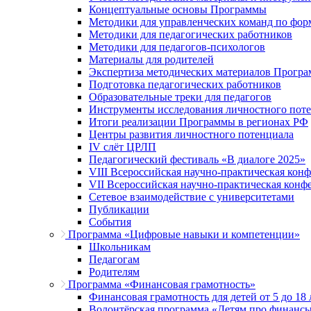
Концептуальные основы Программы
Методики для управленческих команд по ф
Методики для педагогических работников
Методики для педагогов-психологов
Материалы для родителей
Экспертиза методических материалов Прогр
Подготовка педагогических работников
Образовательные треки для педагогов
Инструменты исследования личностного пот
Итоги реализации Программы в регионах РФ
Центры развития личностного потенциала
IV слёт ЦРЛП
Педагогический фестиваль «В диалоге 2025»
VIII Всероссийская научно-практическая кон
VII Всероссийская научно-практическая конф
Сетевое взаимодействие с университетами
Публикации
События
Программа «Цифровые навыки и компетенции»
Школьникам
Педагогам
Родителям
Программа «Финансовая грамотность»
Финансовая грамотность для детей от 5 до 18 
Волонтёрская программа «Детям про финанс