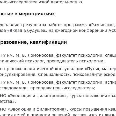
чно-исследовательской деятельностью.
астие в мероприятиях
дставляла результаты работы программы «Развивающа
да «Вклад в будущее» на ежегодной конференции АС
разование, квалификации
ГУ им. М. В. Ломоносова, факультет психологии, спец
линический психолог, преподаватель психологии;
ентр психоаналитической консультации «Путь», масте
онсультирования. Специальность: психоаналитическое
ГУ им. М. В. Ломоносова, факультет психологии, аспи
сследователь. преподаватель-исследователь;
НО «Эволюция и филантропия», курсы повышения квал
етства»;
НО «Эволюция и филантропия», курсы повышения ква
частия детей в принятии решений, касающихся их жизн