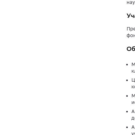
нау
Уч
Пре
фон
Об
М
к
Ц
к
М
и
А
д
А
у