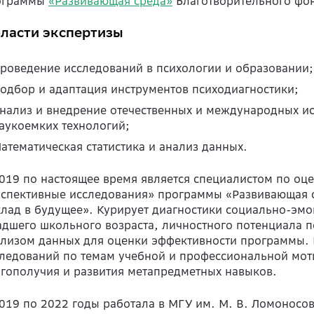
ограммы
«Развивающая среда»
Благотворительного фон
ласти экспертизы
роведение исследований в психологии и образовании;
одбор и адаптация инструментов психодиагностики;
нализ и внедрение отечественных и международных ис
аукоемких технологий;
атематическая статистика и анализ данных.
019 по настоящее время является специалистом по оц
спективные исследования» программы «Развивающая 
лад в будущее». Курирует диагностики социально-эмо
дшего школьного возраста, личностного потенциала п
лизом данных для оценки эффективности программы. 
ледований по темам учебной и профессиональной мот
гополучия и развития метапредметных навыков.
019 по 2022 годы работала в МГУ им. М. В. Ломоносо