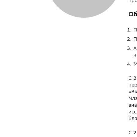
пр
Об
П
П
А
н
М
C 2
пер
«Вк
мла
ана
исс
бла
С 2