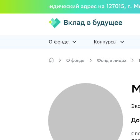
7518) изменил юридический адрес на 127015, г. М
О фонде
Конкурсы
О фонде
Фонд в лицах
М
Экс
До
Спе