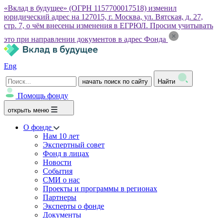
«Вклад в будущее» (ОГРН 1157700017518) изменил
юридический адрес на 127015, г. Москва, ул. Вятская, д. 27,
стр. 7, о чём внесены изменения в ЕГРЮЛ. Просим учитывать
это при направлении документов в адрес Фонда
Eng
начать поиск по сайту
Найти
Помощь фонду
открыть меню
О фонде
Нам 10 лет
Экспертный совет
Фонд в лицах
Новости
События
СМИ о нас
Проекты и программы в регионах
Партнеры
Эксперты о фонде
Документы