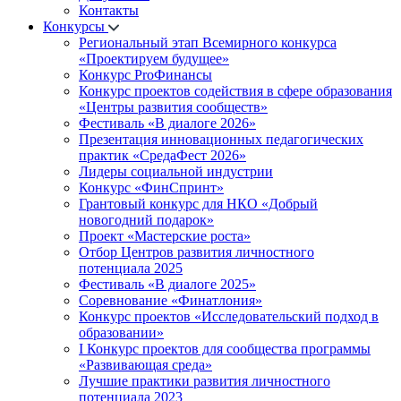
Контакты
Конкурсы
Региональный этап Всемирного конкурса
«Проектируем будущее»
Конкурс ProФинансы
Конкурс проектов содействия в сфере образования
«Центры развития сообществ»
Фестиваль «В диалоге 2026»
Презентация инновационных педагогических
практик «СредаФест 2026»
Лидеры социальной индустрии
Конкурс «ФинСпринт»
Грантовый конкурс для НКО «Добрый
новогодний подарок»
Проект «Мастерские роста»
Отбор Центров развития личностного
потенциала 2025
Фестиваль «В диалоге 2025»
Соревнование «Финатлония»
Конкурс проектов «Исследовательский подход в
образовании»
I Конкурс проектов для сообщества программы
«Развивающая среда»
Лучшие практики развития личностного
потенциала 2023