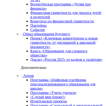
Волонтёрская программа «Детям про
финансы»
Финансовая грамотность для диалога детей
и родителей
Конкурсы по финансовой грамотности
Партнёры
События
Образ образования будущего
Проект «Ключевые компетенции и новая
грамотность: от деклараций к школьной
реальности»
Книга «Образование для сложного
общества»
Доклад «Россия 2025: от кадров к талантам»
Дополнительно
Архив
Программа «Цифровая платформа
персонализированного образования для
школы»
Программа «Учить учиться»
«Сделай мир ближе!»
Издательские проекты
Программа «Социальный и эмоциональный