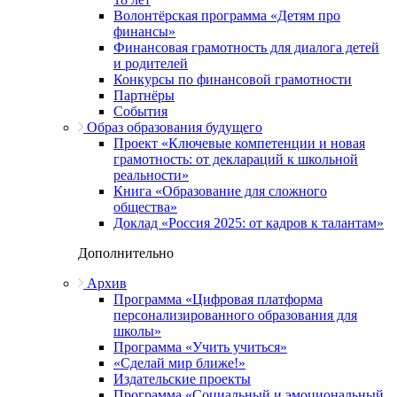
Волонтёрская программа «Детям про
финансы»
Финансовая грамотность для диалога детей
и родителей
Конкурсы по финансовой грамотности
Партнёры
События
Образ образования будущего
Проект «Ключевые компетенции и новая
грамотность: от деклараций к школьной
реальности»
Книга «Образование для сложного
общества»
Доклад «Россия 2025: от кадров к талантам»
Дополнительно
Архив
Программа «Цифровая платформа
персонализированного образования для
школы»
Программа «Учить учиться»
«Сделай мир ближе!»
Издательские проекты
Программа «Социальный и эмоциональный