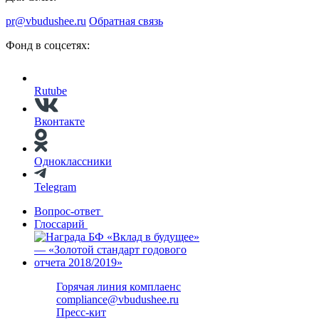
pr@vbudushee.ru
Обратная связь
Фонд в соцсетях:
Rutube
Вконтакте
Одноклассники
Telegram
Вопрос-ответ
Глоссарий
Горячая линия комплаенс
compliance@vbudushee.ru
Пресс-кит