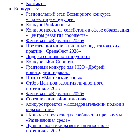
Контакты
Конкурсы
Региональный этап Всемирного конкурса
«Проектируем будущее»
Конкурс ProФинансы
Конкурс проектов содействия в сфере образования
«Центры развития сообществ»
Фестиваль «В диалоге 2026»
Презентация инновационных педагогических
практик «СредаФест 2026»
Лидеры социальной индустрии
Конкурс «ФинСпринт»
Грантовый конкурс для НКО «Добрый
новогодний подарок»
Проект «Мастерские роста»
Отбор Центров развития личностного
потенциала 2025
Фестиваль «В диалоге 2025»
Соревнование «Финатлония»
Конкурс проектов «Исследовательский подход в
образовании»
I Конкурс проектов для сообщества программы
«Развивающая среда»
Лучшие практики развития личностного
потенциала 2023