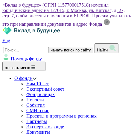
«Вклад в будущее» (ОГРН 1157700017518) изменил
юридический адрес на 127015, г. Москва, ул. Вятская, д. 27,
стр. 7, о чём внесены изменения в ЕГРЮЛ. Просим учитывать
это при направлении документов в адрес Фонда
Eng
начать поиск по сайту
Найти
Помощь фонду
открыть меню
О фонде
Нам 10 лет
Экспертный совет
Фонд в лицах
Новости
События
СМИ о нас
Проекты и программы в регионах
Партнеры
Эксперты о фонде
Документы