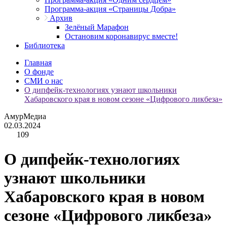
Программа-акция «Страницы Добра»
Архив
Зелёный Марафон
Остановим коронавирус вместе!
Библиотека
Главная
О фонде
СМИ о нас
О дипфейк-технологиях узнают школьники
Хабаровского края в новом сезоне «Цифрового ликбеза»
АмурМедиа
02.03.2024
109
О дипфейк-технологиях
узнают школьники
Хабаровского края в новом
сезоне «Цифрового ликбеза»