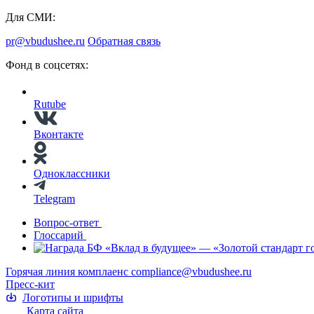
Для СМИ:
pr@vbudushee.ru
Обратная связь
Фонд в соцсетях:
Rutube
Вконтакте
Одноклассники
Telegram
Вопрос-ответ
Глоссарий
Горячая линия комплаенс
compliance@vbudushee.ru
Пресс-кит
Логотипы и шрифты
Карта сайта