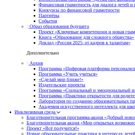
Финансовая грамотность для диалога детей и
Конкурсы по финансовой грамотности
Партнёры
События
Образ образования будущего
Проект «Ключевые компетенции и новая грамо
Книга «Образование для сложного общества»
Доклад «Россия 2025: от кадров к талантам»
Дополнительно
Архив
Программа «Цифровая платформа персонализ
Программа «Учить учиться»
«Сделай мир ближе!»
Издательские проекты
Программа «Социальный и эмоциональный и
Программа «Практики открытости для родите
Лаборатория по созданию образовательных п
Академия искусственного интеллекта для шк
Инклюзивная среда
Благотворительная программа-акция «Добрый ново
Благотворительная акция «Мир открытых возможн
Проект «Всё получится!»
Новые образовательные практики в интересах детей