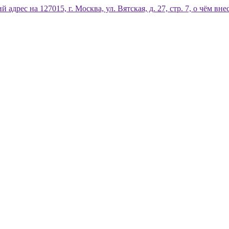
дрес на 127015, г. Москва, ул. Вятская, д. 27, стр. 7, о чём 