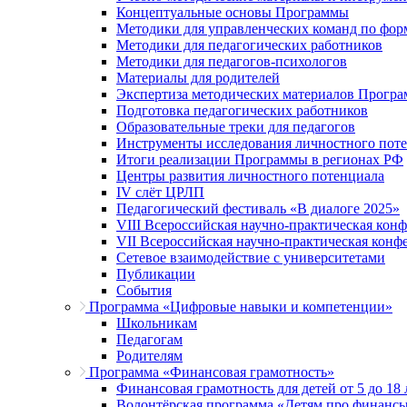
Концептуальные основы Программы
Методики для управленческих команд по ф
Методики для педагогических работников
Методики для педагогов-психологов
Материалы для родителей
Экспертиза методических материалов Прогр
Подготовка педагогических работников
Образовательные треки для педагогов
Инструменты исследования личностного пот
Итоги реализации Программы в регионах РФ
Центры развития личностного потенциала
IV слёт ЦРЛП
Педагогический фестиваль «В диалоге 2025»
VIII Всероссийская научно-практическая кон
VII Всероссийская научно-практическая конф
Сетевое взаимодействие с университетами
Публикации
События
Программа «Цифровые навыки и компетенции»
Школьникам
Педагогам
Родителям
Программа «Финансовая грамотность»
Финансовая грамотность для детей от 5 до 18 
Волонтёрская программа «Детям про финанс