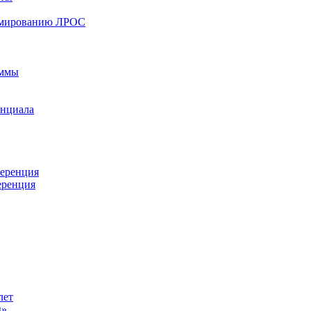
ормированию ЛРОС
аммы
енциала
ференция
еренция
лет
ы»