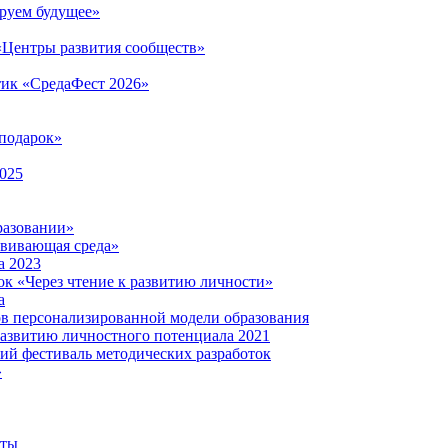
руем будущее»
 «Центры развития сообществ»
тик «СредаФест 2026»
подарок»
2025
разовании»
звивающая среда»
а 2023
ок «Через чтение к развитию личности»
а
ов персонализированной модели образования
развитию личностного потенциала 2021
кий фестиваль методических разработок
»
нты