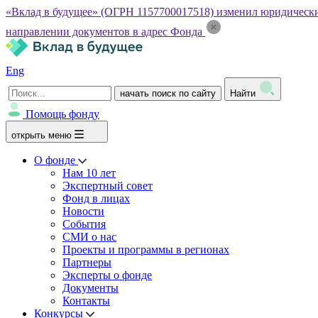
«Вклад в будущее» (ОГРН 1157700017518) изменил юридический а
направлении документов в адрес Фонда
Eng
начать поиск по сайту
Найти
Помощь фонду
открыть меню
О фонде
Нам 10 лет
Экспертный совет
Фонд в лицах
Новости
События
СМИ о нас
Проекты и программы в регионах
Партнеры
Эксперты о фонде
Документы
Контакты
Конкурсы