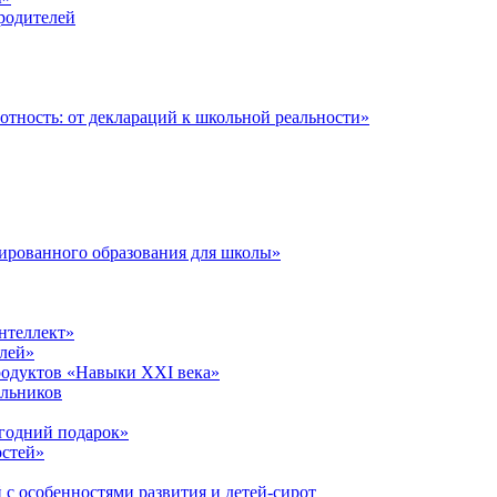
 родителей
тность: от деклараций к школьной реальности»
ированного образования для школы»
нтеллект»
лей»
родуктов «Навыки XXI века»
ольников
годний подарок»
остей»
 с особенностями развития и детей-сирот