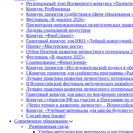
Региональный этап Всемирного конкурса «Проекти
Конкурс ProФинансы
Конкурс проектов содействия в сфере образования
Фестиваль «В диалоге 2026»
Презентация инновационных педагогических прак
Лидеры социальной индустрии
Конкурс «ФинСпринт»
Грантовый конкурс для НКО «Добрый новогодний 
Проект «Мастерские роста»
Отбор Центров развития личностного потенциала 
Фестиваль «В диалоге 2025»
Соревнование «Финатлония»
Конкурс проектов «Исследовательский подход в об
I Конкурс проектов для сообщества программы «Ра
Лучшие практики развития личностного потенциал
II Всероссийский фестиваль методических разработ
Лучшие практики развития личностного потенциал
Грантовый конкурс для школ по внедрению проект
Конкурс субъектов РФ на участие в Программе по 
«Через чтение к развитию личности» – Всероссийс
Конкурс «Учебные материалы для школы будущего
Сделай мир ближе!
Современное образование
Развивающая среда
Учебно-методические материалы и инструме