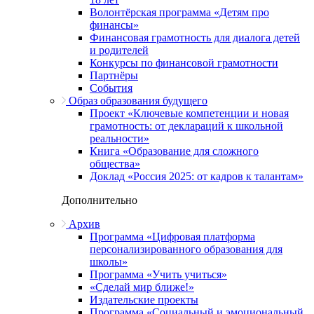
Волонтёрская программа «Детям про
финансы»
Финансовая грамотность для диалога детей
и родителей
Конкурсы по финансовой грамотности
Партнёры
События
Образ образования будущего
Проект «Ключевые компетенции и новая
грамотность: от деклараций к школьной
реальности»
Книга «Образование для сложного
общества»
Доклад «Россия 2025: от кадров к талантам»
Дополнительно
Архив
Программа «Цифровая платформа
персонализированного образования для
школы»
Программа «Учить учиться»
«Сделай мир ближе!»
Издательские проекты
Программа «Социальный и эмоциональный