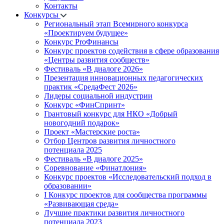
Контакты
Конкурсы
Региональный этап Всемирного конкурса
«Проектируем будущее»
Конкурс ProФинансы
Конкурс проектов содействия в сфере образования
«Центры развития сообществ»
Фестиваль «В диалоге 2026»
Презентация инновационных педагогических
практик «СредаФест 2026»
Лидеры социальной индустрии
Конкурс «ФинСпринт»
Грантовый конкурс для НКО «Добрый
новогодний подарок»
Проект «Мастерские роста»
Отбор Центров развития личностного
потенциала 2025
Фестиваль «В диалоге 2025»
Соревнование «Финатлония»
Конкурс проектов «Исследовательский подход в
образовании»
I Конкурс проектов для сообщества программы
«Развивающая среда»
Лучшие практики развития личностного
потенциала 2023