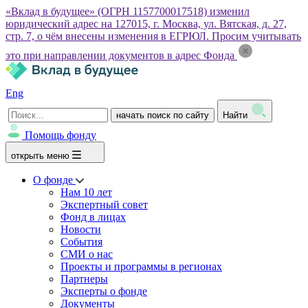
«Вклад в будущее» (ОГРН 1157700017518) изменил
юридический адрес на 127015, г. Москва, ул. Вятская, д. 27,
стр. 7, о чём внесены изменения в ЕГРЮЛ. Просим учитывать
это при направлении документов в адрес Фонда
Eng
начать поиск по сайту
Найти
Помощь фонду
открыть меню
О фонде
Нам 10 лет
Экспертный совет
Фонд в лицах
Новости
События
СМИ о нас
Проекты и программы в регионах
Партнеры
Эксперты о фонде
Документы