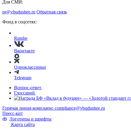
Для СМИ:
pr@vbudushee.ru
Обратная связь
Фонд в соцсетях:
Rutube
Вконтакте
Одноклассники
Telegram
Вопрос-ответ
Глоссарий
Горячая линия комплаенс
compliance@vbudushee.ru
Пресс-кит
Логотипы и шрифты
Карта сайта