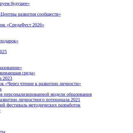
руем будущее»
 «Центры развития сообществ»
тик «СредаФест 2026»
подарок»
2025
разовании»
звивающая среда»
а 2023
ок «Через чтение к развитию личности»
а
ов персонализированной модели образования
развитию личностного потенциала 2021
кий фестиваль методических разработок
»
нты