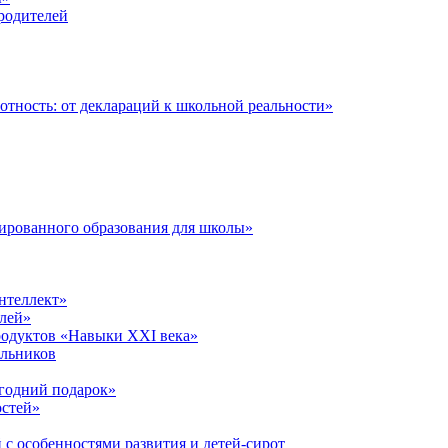
 родителей
тность: от деклараций к школьной реальности»
ированного образования для школы»
нтеллект»
лей»
родуктов «Навыки XXI века»
ольников
годний подарок»
остей»
 с особенностями развития и детей-сирот