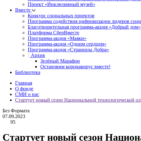
Проект «Инклюзивный музей»
Вместе
Конкурс социальных проектов
Программа содействия цифровизации лидеров соц
Благотворительная программа-акция «Добрый дом»
Платформа СберВместе
Программа-акция «Маяки»
Программа-акция «Одним сердцем»
Программа-акция «Страницы Добра»
Архив
Зелёный Марафон
Остановим коронавирус вместе!
Библиотека
Главная
О фонде
СМИ о нас
Стартует новый сезон Национальной технологической ол
Без Формата
07.09.2023
95
Стартует новый сезон Национ