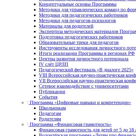
Концептуальные основы Программы
Методики для управленческих команд по ф
Методики для педагогических работников
Методики для педагогов-психологов
Материалы для родителей
Экспертиза методических материалов Прогр
Подготовка педагогических работников
Образовательные треки для педагогов
Инструменты исследования личностного пот
Итоги реализации Программы в регионах РФ
Центры развития личностного потенциала
IV слёт ЦРЛП
Педагогический фестиваль «В диалоге 2025»
VIII Всероссийская научно-практическая кон
VII Всероссийская научно-практическая конф
Сетевое взаимодействие с университетами
Публикации
События
Программа «Цифровые навыки и компетенции»
Школьникам
Педагогам
Родителям
Программа «Финансовая грамотность»
Финансовая грамотность для детей от 5 до 18 
Волонтёрская программа «Детям про финанс