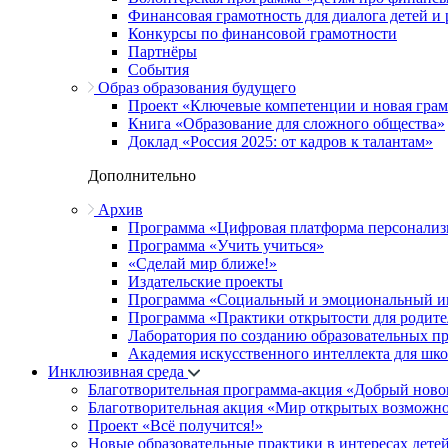
Финансовая грамотность для диалога детей и
Конкурсы по финансовой грамотности
Партнёры
События
Образ образования будущего
Проект «Ключевые компетенции и новая грамо
Книга «Образование для сложного общества»
Доклад «Россия 2025: от кадров к талантам»
Дополнительно
Архив
Программа «Цифровая платформа персонализ
Программа «Учить учиться»
«Сделай мир ближе!»
Издательские проекты
Программа «Социальный и эмоциональный и
Программа «Практики открытости для родите
Лаборатория по созданию образовательных п
Академия искусственного интеллекта для шк
Инклюзивная среда
Благотворительная программа-акция «Добрый ново
Благотворительная акция «Мир открытых возможн
Проект «Всё получится!»
Новые образовательные практики в интересах детей