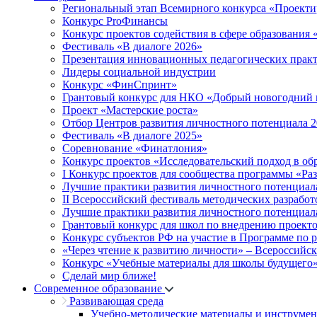
Региональный этап Всемирного конкурса «Проекти
Конкурс ProФинансы
Конкурс проектов содействия в сфере образования
Фестиваль «В диалоге 2026»
Презентация инновационных педагогических прак
Лидеры социальной индустрии
Конкурс «ФинСпринт»
Грантовый конкурс для НКО «Добрый новогодний 
Проект «Мастерские роста»
Отбор Центров развития личностного потенциала 
Фестиваль «В диалоге 2025»
Соревнование «Финатлония»
Конкурс проектов «Исследовательский подход в об
I Конкурс проектов для сообщества программы «Ра
Лучшие практики развития личностного потенциал
II Всероссийский фестиваль методических разработ
Лучшие практики развития личностного потенциал
Грантовый конкурс для школ по внедрению проект
Конкурс субъектов РФ на участие в Программе по 
«Через чтение к развитию личности» – Всероссийс
Конкурс «Учебные материалы для школы будущего
Сделай мир ближе!
Современное образование
Развивающая среда
Учебно-методические материалы и инструме