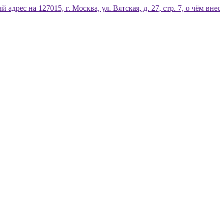
дрес на 127015, г. Москва, ул. Вятская, д. 27, стр. 7, о чём 