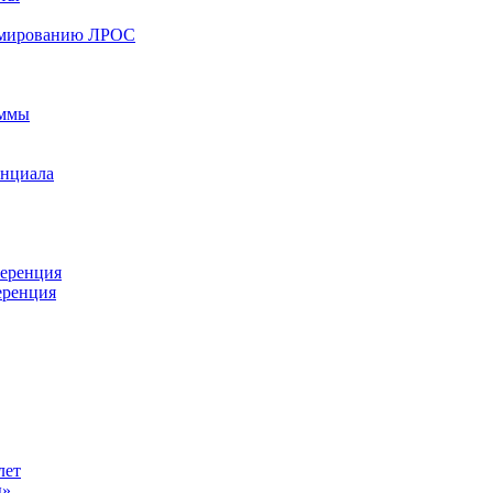
ормированию ЛРОС
аммы
енциала
ференция
еренция
лет
ы»