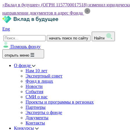
«Вклад в будущее» (ОГРН 1157700017518) изменил юридический а
направлении документов в адрес Фонда
Eng
начать поиск по сайту
Найти
Помощь фонду
открыть меню
О фонде
Нам 10 лет
Экспертный совет
Фонд в лицах
Новости
События
СМИ о нас
Проекты и программы в регионах
Партнеры
Эксперты о фонде
Документы
Контакты
Конкурсы