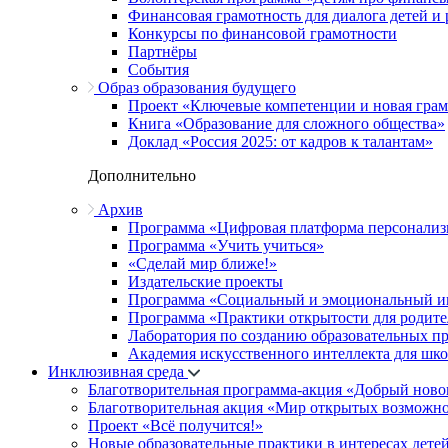
Финансовая грамотность для диалога детей и
Конкурсы по финансовой грамотности
Партнёры
События
Образ образования будущего
Проект «Ключевые компетенции и новая грамо
Книга «Образование для сложного общества»
Доклад «Россия 2025: от кадров к талантам»
Дополнительно
Архив
Программа «Цифровая платформа персонализ
Программа «Учить учиться»
«Сделай мир ближе!»
Издательские проекты
Программа «Социальный и эмоциональный и
Программа «Практики открытости для родите
Лаборатория по созданию образовательных п
Академия искусственного интеллекта для шк
Инклюзивная среда
Благотворительная программа-акция «Добрый ново
Благотворительная акция «Мир открытых возможн
Проект «Всё получится!»
Новые образовательные практики в интересах детей