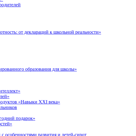
 родителей
тность: от деклараций к школьной реальности»
ированного образования для школы»
нтеллект»
лей»
родуктов «Навыки XXI века»
ольников
годний подарок»
остей»
 с особенностями развития и детей-сирот