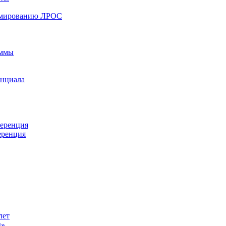
ормированию ЛРОС
аммы
енциала
ференция
еренция
лет
ы»