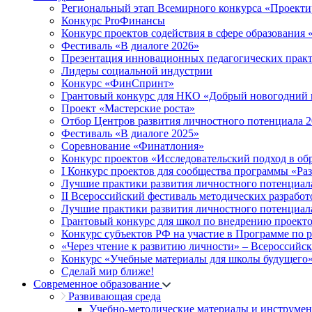
Региональный этап Всемирного конкурса «Проекти
Конкурс ProФинансы
Конкурс проектов содействия в сфере образования
Фестиваль «В диалоге 2026»
Презентация инновационных педагогических прак
Лидеры социальной индустрии
Конкурс «ФинСпринт»
Грантовый конкурс для НКО «Добрый новогодний 
Проект «Мастерские роста»
Отбор Центров развития личностного потенциала 
Фестиваль «В диалоге 2025»
Соревнование «Финатлония»
Конкурс проектов «Исследовательский подход в об
I Конкурс проектов для сообщества программы «Ра
Лучшие практики развития личностного потенциал
II Всероссийский фестиваль методических разработ
Лучшие практики развития личностного потенциал
Грантовый конкурс для школ по внедрению проект
Конкурс субъектов РФ на участие в Программе по 
«Через чтение к развитию личности» – Всероссийс
Конкурс «Учебные материалы для школы будущего
Сделай мир ближе!
Современное образование
Развивающая среда
Учебно-методические материалы и инструме