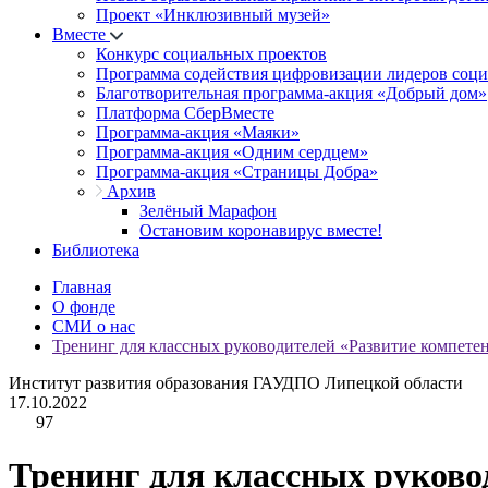
Проект «Инклюзивный музей»
Вместе
Конкурс социальных проектов
Программа содействия цифровизации лидеров соц
Благотворительная программа-акция «Добрый дом»
Платформа СберВместе
Программа-акция «Маяки»
Программа-акция «Одним сердцем»
Программа-акция «Страницы Добра»
Архив
Зелёный Марафон
Остановим коронавирус вместе!
Библиотека
Главная
О фонде
СМИ о нас
Тренинг для классных руководителей «Развитие компете
Институт развития образования ГАУДПО Липецкой области
17.10.2022
97
Тренинг для классных руково