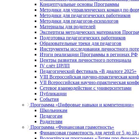
Концептуальные основы Программы
Методики для управленческих команд по ф
Методики для педагогических работников
Методики для педагогов-психологов
Материалы для родителей
Экспертиза методических материалов Прогр
Подготовка педагогических работников
Образовательные треки для педагогов
Инструменты исследования личностного пот
Итоги реализации Программы в регионах РФ
Центры развития личностного потенциала
IV слёт ЦРЛП
Педагогический фестиваль «В диалоге 2025»
VIII Всероссийская научно-практическая кон
VII Всероссийская научно-практическая конф
Сетевое взаимодействие с университетами
Публикации
События
Программа «Цифровые навыки и компетенции»
Школьникам
Педагогам
Родителям
Программа «Финансовая грамотность»
Финансовая грамотность для детей от 5 до 18 
Волонтёрская программа «Детям про финанс