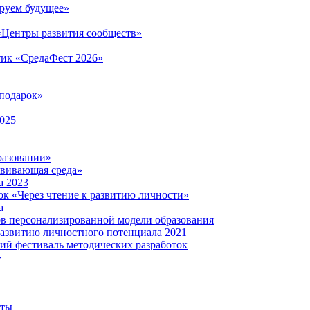
руем будущее»
 «Центры развития сообществ»
тик «СредаФест 2026»
подарок»
2025
разовании»
звивающая среда»
а 2023
ок «Через чтение к развитию личности»
а
ов персонализированной модели образования
развитию личностного потенциала 2021
кий фестиваль методических разработок
»
нты