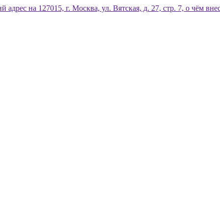
дрес на 127015, г. Москва, ул. Вятская, д. 27, стр. 7, о чём 