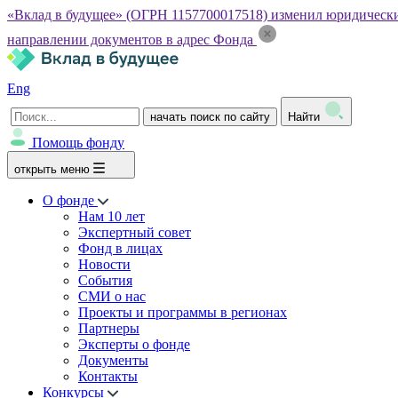
«Вклад в будущее» (ОГРН 1157700017518) изменил юридический а
направлении документов в адрес Фонда
Eng
начать поиск по сайту
Найти
Помощь фонду
открыть меню
О фонде
Нам 10 лет
Экспертный совет
Фонд в лицах
Новости
События
СМИ о нас
Проекты и программы в регионах
Партнеры
Эксперты о фонде
Документы
Контакты
Конкурсы