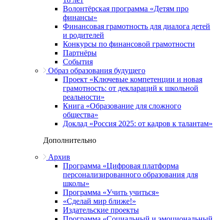
Волонтёрская программа «Детям про
финансы»
Финансовая грамотность для диалога детей
и родителей
Конкурсы по финансовой грамотности
Партнёры
События
Образ образования будущего
Проект «Ключевые компетенции и новая
грамотность: от деклараций к школьной
реальности»
Книга «Образование для сложного
общества»
Доклад «Россия 2025: от кадров к талантам»
Дополнительно
Архив
Программа «Цифровая платформа
персонализированного образования для
школы»
Программа «Учить учиться»
«Сделай мир ближе!»
Издательские проекты
Программа «Социальный и эмоциональный