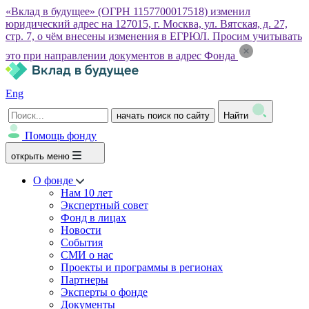
«Вклад в будущее» (ОГРН 1157700017518) изменил
юридический адрес на 127015, г. Москва, ул. Вятская, д. 27,
стр. 7, о чём внесены изменения в ЕГРЮЛ. Просим учитывать
это при направлении документов в адрес Фонда
Eng
начать поиск по сайту
Найти
Помощь фонду
открыть меню
О фонде
Нам 10 лет
Экспертный совет
Фонд в лицах
Новости
События
СМИ о нас
Проекты и программы в регионах
Партнеры
Эксперты о фонде
Документы