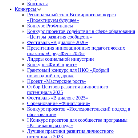
Контакты
Конкурсы
Региональный этап Всемирного конкурса
«Проектируем будущее»
Конкурс ProФинансы
Конкурс проектов содействия в сфере образования
«Центры развития сообществ»
Фестиваль «В диалоге 2026»
Презентация инновационных педагогических
практик «СредаФест 2026»
Лидеры социальной индустрии
Конкурс «ФинСпринт»
Грантовый конкурс для НКО «Добрый
новогодний подарок»
Проект «Мастерские роста»
Отбор Центров развития личностного
потенциала 2025
Фестиваль «В диалоге 2025»
Соревнование «Финатлония»
Конкурс проектов «Исследовательский подход в
образовании»
I Конкурс проектов для сообщества программы
«Развивающая среда»
Лучшие практики развития личностного
потенциала 2023