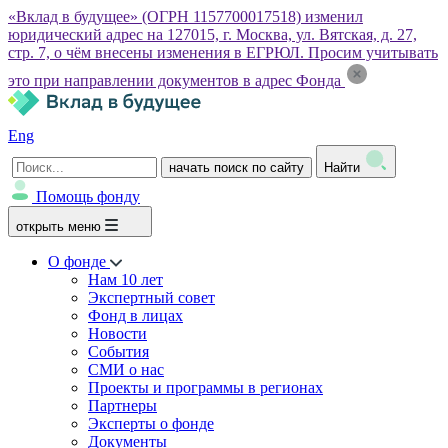
«Вклад в будущее» (ОГРН 1157700017518) изменил
юридический адрес на 127015, г. Москва, ул. Вятская, д. 27,
стр. 7, о чём внесены изменения в ЕГРЮЛ. Просим учитывать
это при направлении документов в адрес Фонда
Eng
начать поиск по сайту
Найти
Помощь фонду
открыть меню
О фонде
Нам 10 лет
Экспертный совет
Фонд в лицах
Новости
События
СМИ о нас
Проекты и программы в регионах
Партнеры
Эксперты о фонде
Документы