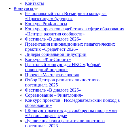
Контакты
Конкурсы
Региональный этап Всемирного конкурса
«Проектируем будущее»
Конкурс ProФинансы
Конкурс проектов содействия в сфере образования
«Центры развития сообществ»
Фестиваль «В диалоге 2026»
Презентация инновационных педагогических
практик «СредаФест 2026»
Лидеры социальной индустрии
Конкурс «ФинСпринт»
Грантовый конкурс для НКО «Добрый
новогодний подарок»
Проект «Мастерские роста»
Отбор Центров развития личностного
потенциала 2025
Фестиваль «В диалоге 2025»
Соревнование «Финатлония»
Конкурс проектов «Исследовательский подход в
образовании»
I Конкурс проектов для сообщества программы
«Развивающая среда»
Лучшие практики развития личностного
потенциала 2023