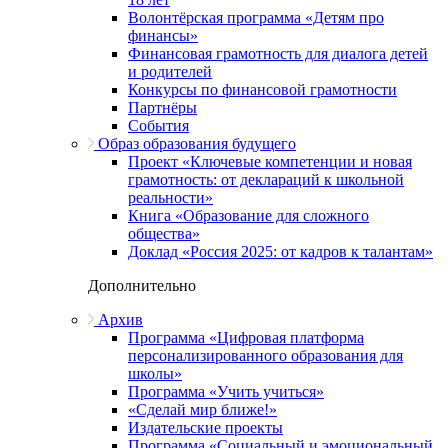
Волонтёрская программа «Детям про
финансы»
Финансовая грамотность для диалога детей
и родителей
Конкурсы по финансовой грамотности
Партнёры
События
Образ образования будущего
Проект «Ключевые компетенции и новая
грамотность: от деклараций к школьной
реальности»
Книга «Образование для сложного
общества»
Доклад «Россия 2025: от кадров к талантам»
Дополнительно
Архив
Программа «Цифровая платформа
персонализированного образования для
школы»
Программа «Учить учиться»
«Сделай мир ближе!»
Издательские проекты
Программа «Социальный и эмоциональный