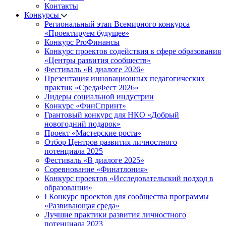
Контакты
Конкурсы
Региональный этап Всемирного конкурса
«Проектируем будущее»
Конкурс ProФинансы
Конкурс проектов содействия в сфере образования
«Центры развития сообществ»
Фестиваль «В диалоге 2026»
Презентация инновационных педагогических
практик «СредаФест 2026»
Лидеры социальной индустрии
Конкурс «ФинСпринт»
Грантовый конкурс для НКО «Добрый
новогодний подарок»
Проект «Мастерские роста»
Отбор Центров развития личностного
потенциала 2025
Фестиваль «В диалоге 2025»
Соревнование «Финатлония»
Конкурс проектов «Исследовательский подход в
образовании»
I Конкурс проектов для сообщества программы
«Развивающая среда»
Лучшие практики развития личностного
потенциала 2023