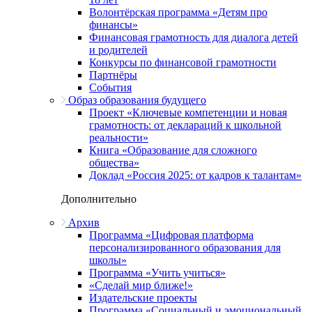
Волонтёрская программа «Детям про
финансы»
Финансовая грамотность для диалога детей
и родителей
Конкурсы по финансовой грамотности
Партнёры
События
Образ образования будущего
Проект «Ключевые компетенции и новая
грамотность: от деклараций к школьной
реальности»
Книга «Образование для сложного
общества»
Доклад «Россия 2025: от кадров к талантам»
Дополнительно
Архив
Программа «Цифровая платформа
персонализированного образования для
школы»
Программа «Учить учиться»
«Сделай мир ближе!»
Издательские проекты
Программа «Социальный и эмоциональный