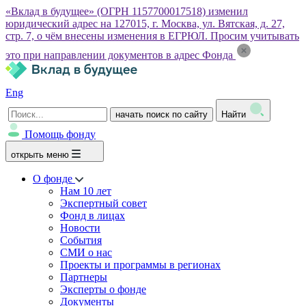
«Вклад в будущее» (ОГРН 1157700017518) изменил
юридический адрес на 127015, г. Москва, ул. Вятская, д. 27,
стр. 7, о чём внесены изменения в ЕГРЮЛ. Просим учитывать
это при направлении документов в адрес Фонда
Eng
начать поиск по сайту
Найти
Помощь фонду
открыть меню
О фонде
Нам 10 лет
Экспертный совет
Фонд в лицах
Новости
События
СМИ о нас
Проекты и программы в регионах
Партнеры
Эксперты о фонде
Документы