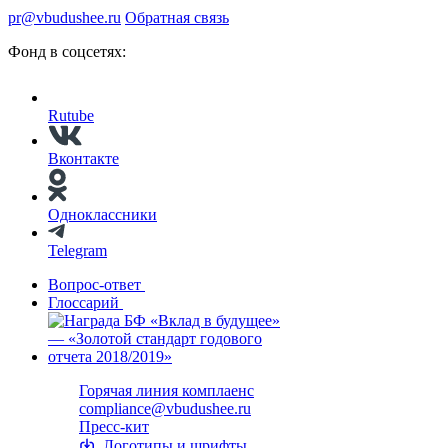
pr@vbudushee.ru
Обратная связь
Фонд в соцсетях:
Rutube
Вконтакте
Одноклассники
Telegram
Вопрос-ответ
Глоссарий
Горячая линия комплаенс
compliance@vbudushee.ru
Пресс-кит
Логотипы и шрифты