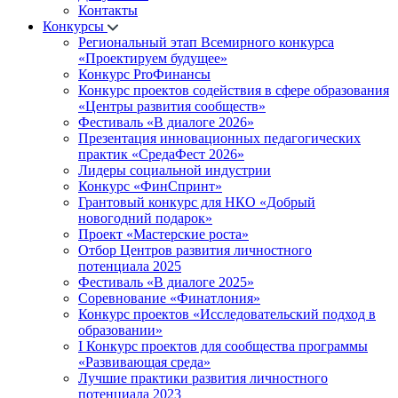
Контакты
Конкурсы
Региональный этап Всемирного конкурса
«Проектируем будущее»
Конкурс ProФинансы
Конкурс проектов содействия в сфере образования
«Центры развития сообществ»
Фестиваль «В диалоге 2026»
Презентация инновационных педагогических
практик «СредаФест 2026»
Лидеры социальной индустрии
Конкурс «ФинСпринт»
Грантовый конкурс для НКО «Добрый
новогодний подарок»
Проект «Мастерские роста»
Отбор Центров развития личностного
потенциала 2025
Фестиваль «В диалоге 2025»
Соревнование «Финатлония»
Конкурс проектов «Исследовательский подход в
образовании»
I Конкурс проектов для сообщества программы
«Развивающая среда»
Лучшие практики развития личностного
потенциала 2023