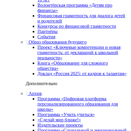
Волонтёрская программа «Детям про
финансы»
Финансовая грамотность для диалога детей
и родителей
Конкурсы по финансовой грамотности
Партнёры
События
Образ образования будущего
Проект «Ключевые компетенции и новая
грамотность: от деклараций к школьной
реальности»
Книга «Образование для сложного
общества»
Доклад «Россия 2025: от кадров к талантам»
Дополнительно
Архив
Программа «Цифровая платформа
персонализированного образования для
школы»
Программа «Учить учиться»
«Сделай мир ближе!»
Издательские проекты
Программа «Социальный и эмоциональный