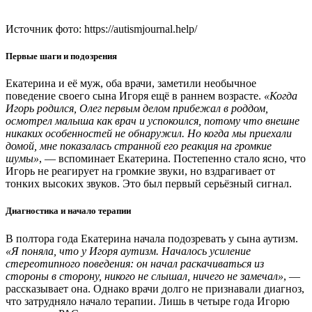
Источник фото: https://autismjournal.help/
Первые шаги и подозрения
Екатерина и её муж, оба врачи, заметили необычное
поведение своего сына Игоря ещё в раннем возрасте.
«Когда
Игорь родился, Олег первым делом прибежал в роддом,
осмотрел малыша как врач и успокоился, потому что внешне
никаких особенностей не обнаружил. Но когда мы приехали
домой, мне показалась странной его реакция на громкие
шумы»
, — вспоминает Екатерина. Постепенно стало ясно, что
Игорь не реагирует на громкие звуки, но вздрагивает от
тонких высоких звуков. Это был первый серьёзный сигнал.
Диагностика и начало терапии
В полтора года Екатерина начала подозревать у сына аутизм.
«Я поняла, что у Игоря аутизм. Началось усиление
стереотипного поведения: он начал раскачиваться из
стороны в сторону, никого не слышал, ничего не замечал»
, —
рассказывает она. Однако врачи долго не признавали диагноз,
что затрудняло начало терапии. Лишь в четыре года Игорю