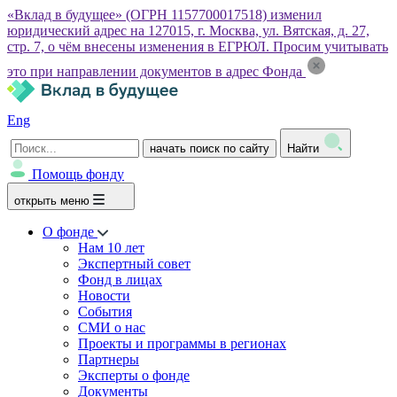
«Вклад в будущее» (ОГРН 1157700017518) изменил
юридический адрес на 127015, г. Москва, ул. Вятская, д. 27,
стр. 7, о чём внесены изменения в ЕГРЮЛ. Просим учитывать
это при направлении документов в адрес Фонда
Eng
начать поиск по сайту
Найти
Помощь фонду
открыть меню
О фонде
Нам 10 лет
Экспертный совет
Фонд в лицах
Новости
События
СМИ о нас
Проекты и программы в регионах
Партнеры
Эксперты о фонде
Документы