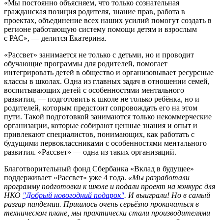
«Мы постоянно объясняем, что только сознательная
гражданская позиция родителя, знание прав, работа в
проектах, объединение всех наших усилий помогут создать в
регионе работающую систему помощи детям и взрослым
с РАС», — делится Екатерина.
«Рассвет» занимается не только с детьми, но и проводит
обучающие программы для родителей, помогает
интегрировать детей в общество и организовывает ресурсные
классы в школах. Одна из главных задач в отношении семей,
воспитывающих детей с особенностями ментального
развития, — подготовить к школе не только ребёнка, но и
родителей, которым предстоит сопровождать его на этом
пути. Такой подготовкой занимаются только некоммерческие
организации, которые собирают ценные знания и опыт и
привлекают специалистов, понимающих, как работать с
будущими первоклассниками с особенностями ментального
развития. «Рассвет» — одна из таких организаций.
Благотворительный фонд Сбербанка «Вклад в будущее»
поддерживает «Рассвет» уже 4 года.
«Мы разработали
программу подготовки к школе и подали проект на конкурс для
НКО
"Добрый новогодний подарок"
. И выиграли! Но в самый
разгар пандемии. Пришлось очень серьёзно прокачаться в
техническом плане, мы практически стали производителями