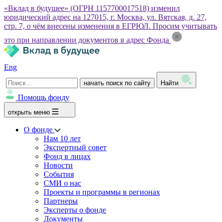
«Вклад в будущее» (ОГРН 1157700017518) изменил
юридический адрес на 127015, г. Москва, ул. Вятская, д. 27,
стр. 7, о чём внесены изменения в ЕГРЮЛ. Просим учитывать
это при направлении документов в адрес Фонда
Eng
начать поиск по сайту
Найти
Помощь фонду
открыть меню
О фонде
Нам 10 лет
Экспертный совет
Фонд в лицах
Новости
События
СМИ о нас
Проекты и программы в регионах
Партнеры
Эксперты о фонде
Документы