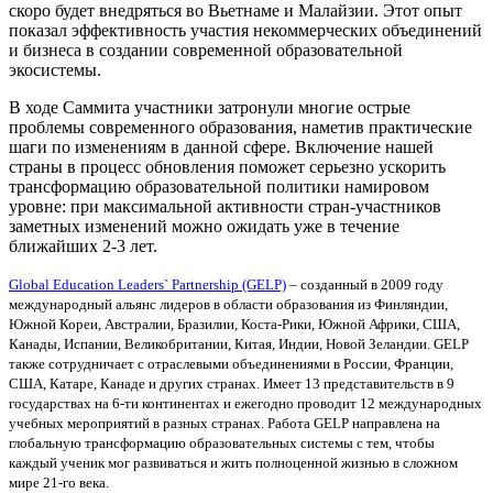
скоро будет внедряться во Вьетнаме и Малайзии. Этот опыт
показал эффективность участия некоммерческих объединений
и бизнеса в создании современной образовательной
экосистемы.
В ходе Саммита участники затронули многие острые
проблемы современного образования, наметив практические
шаги по изменениям в данной сфере. Включение нашей
страны в процесс обновления поможет серьезно ускорить
трансформацию образовательной политики намировом
уровне: при максимальной активности стран-участников
заметных изменений можно ожидать уже в течение
ближайших 2-3 лет.
Global Education Leaders` Partnership (GELP)
– созданный в 2009 году
международный альянс лидеров в области образования из Финляндии,
Южной Кореи, Австралии, Бразилии, Коста-Рики, Южной Африки, США,
Канады, Испании, Великобритании, Китая, Индии, Новой Зеландии. GELP
также сотрудничает с отраслевыми объединениями в России, Франции,
США, Катаре, Канаде и других странах. Имеет 13 представительств в 9
государствах на 6-ти континентах и ежегодно проводит 12 международных
учебных мероприятий в разных странах. Работа GELP направлена на
глобальную трансформацию образовательных системы с тем, чтобы
каждый ученик мог развиваться и жить полноценной жизнью в сложном
мире 21-го века.