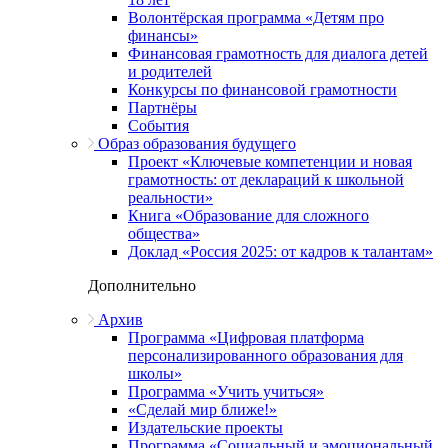
Волонтёрская программа «Детям про
финансы»
Финансовая грамотность для диалога детей
и родителей
Конкурсы по финансовой грамотности
Партнёры
События
Образ образования будущего
Проект «Ключевые компетенции и новая
грамотность: от деклараций к школьной
реальности»
Книга «Образование для сложного
общества»
Доклад «Россия 2025: от кадров к талантам»
Дополнительно
Архив
Программа «Цифровая платформа
персонализированного образования для
школы»
Программа «Учить учиться»
«Сделай мир ближе!»
Издательские проекты
Программа «Социальный и эмоциональный