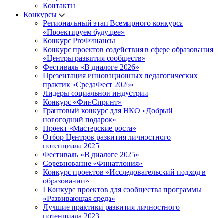
Контакты
Конкурсы
Региональный этап Всемирного конкурса
«Проектируем будущее»
Конкурс ProФинансы
Конкурс проектов содействия в сфере образования
«Центры развития сообществ»
Фестиваль «В диалоге 2026»
Презентация инновационных педагогических
практик «СредаФест 2026»
Лидеры социальной индустрии
Конкурс «ФинСпринт»
Грантовый конкурс для НКО «Добрый
новогодний подарок»
Проект «Мастерские роста»
Отбор Центров развития личностного
потенциала 2025
Фестиваль «В диалоге 2025»
Соревнование «Финатлония»
Конкурс проектов «Исследовательский подход в
образовании»
I Конкурс проектов для сообщества программы
«Развивающая среда»
Лучшие практики развития личностного
потенциала 2023