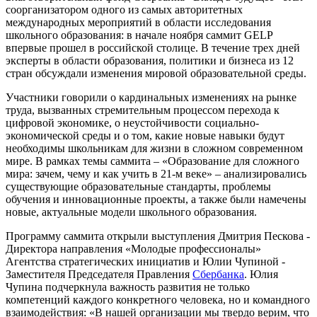
соорганизатором одного из самых авторитетных
международных мероприятий в области исследования
школьного образования: в начале ноября саммит GELP
впервые прошел в российской столице. В течение трех дней
эксперты в области образования, политики и бизнеса из 12
стран обсуждали изменения мировой образовательной среды.
Участники говорили о кардинальных изменениях на рынке
труда, вызванных стремительным процессом перехода к
цифровой экономике, о неустойчивости социально-
экономической среды и о том, какие новые навыки будут
необходимы школьникам для жизни в сложном современном
мире. В рамках темы саммита – «Образование для сложного
мира: зачем, чему и как учить в 21-м веке» – анализировались
существующие образовательные стандарты, проблемы
обучения и инновационные проекты, а также были намечены
новые, актуальные модели школьного образования.
Программу саммита открыли выступления Дмитрия Пескова -
Директора направления «Молодые профессионалы»
Агентства стратегических инициатив и Юлии Чупиной -
Заместителя Председателя Правления
Сбербанка
. Юлия
Чупина подчеркнула важность развития не только
компетенций каждого конкретного человека, но и командного
взаимодействия: «В нашей организации мы твердо верим, что