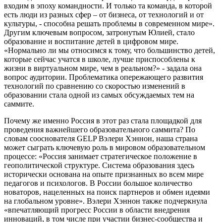
входим в эпоху командности. И только та команда, в которой
есть люди из разных сфер – от бизнеса, от технологий и от
культуры, - способна решать проблемы в современном мире».
Другим ключевым вопросом, затронутым Юлией, стало
образование и воспитание детей в цифровом мире.
«Нормально ли мы относимся к тому, что большинство детей,
которые сейчас учатся в школе, лучше приспособлены к
жизни в виртуальном мире, чем в реальном?» - задала она
вопрос аудитории. Проблематика опережающего развития
технологий по сравнению со скоростью изменений в
образовании стала одной из самых обсуждаемых тем на
саммите.
Почему же именно Россия в этот раз стала площадкой для
проведения важнейшего образовательного саммита? По
словам сооснователя GELP Вэлери Хэннон, наша страна
может сыграть ключевую роль в мировом образовательном
процессе: «Россия занимает стратегическое положение в
геополитической структуре. Система образования здесь
исторически основана на опыте признанных во всем мире
педагогов и психологов. В России большое количество
новаторов, нацеленных на поиск партнеров и обмен идеями
на глобальном уровне». Вэлери Хэннон также подчеркнула
«впечатляющий прогресс России в области внедрения
инноваций, в том числе при участии бизнес-сообщества и