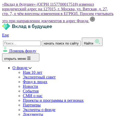
«Вклад в будущее» (ОГРН 1157700017518) изменил
юридический адрес на 127015, г. Москва, ул. Вятская, д. 27,
стр. 7, о чём внесены изменения в ЕГРЮЛ. Просим учитывать
это при направлении документов в адрес Фонда
Eng
начать поиск по сайту
Найти
Помощь фонду
открыть меню
О фонде
Нам 10 лет
Экспертный совет
Фонд в лицах
Новости
События
СМИ о нас
Проекты и программы в регионах
Партнеры
Эксперты о фонде
Документы