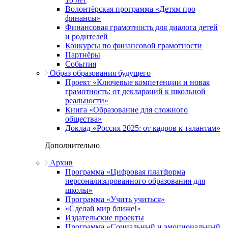
Волонтёрская программа «Детям про
финансы»
Финансовая грамотность для диалога детей
и родителей
Конкурсы по финансовой грамотности
Партнёры
События
Образ образования будущего
Проект «Ключевые компетенции и новая
грамотность: от деклараций к школьной
реальности»
Книга «Образование для сложного
общества»
Доклад «Россия 2025: от кадров к талантам»
Дополнительно
Архив
Программа «Цифровая платформа
персонализированного образования для
школы»
Программа «Учить учиться»
«Сделай мир ближе!»
Издательские проекты
Программа «Социальный и эмоциональный