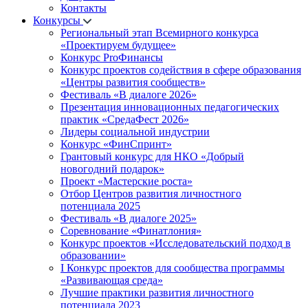
Контакты
Конкурсы
Региональный этап Всемирного конкурса
«Проектируем будущее»
Конкурс ProФинансы
Конкурс проектов содействия в сфере образования
«Центры развития сообществ»
Фестиваль «В диалоге 2026»
Презентация инновационных педагогических
практик «СредаФест 2026»
Лидеры социальной индустрии
Конкурс «ФинСпринт»
Грантовый конкурс для НКО «Добрый
новогодний подарок»
Проект «Мастерские роста»
Отбор Центров развития личностного
потенциала 2025
Фестиваль «В диалоге 2025»
Соревнование «Финатлония»
Конкурс проектов «Исследовательский подход в
образовании»
I Конкурс проектов для сообщества программы
«Развивающая среда»
Лучшие практики развития личностного
потенциала 2023