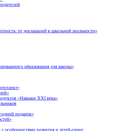
 родителей
тность: от деклараций к школьной реальности»
ированного образования для школы»
нтеллект»
лей»
родуктов «Навыки XXI века»
ольников
годний подарок»
остей»
 с особенностями развития и детей-сирот