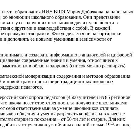
ститута образования НИУ ВШЭ Мария Добрякова на панельных
ам, об эволюции школьного образования. Они представили
вивать у сегодняшних школьников для их успешности в
вия с другими и взаимодействия с собой. В каждой
ое преимущество рамки. Фокус делается не на сортировке
ми и дополнять ее новыми умениями в зависимости от
оспринимать и создавать информацию в аналоговой и цифровой
ециальные современные знания и умения, относящиеся к
грамотность» в области здоровья (список можно расширять).
комплексной модернизации содержания и методов образования
ей и новой грамотности шире традиционных школьных
оддержки педагогов.
российского опроса педагогов (4500 учителей из 85 регионов
 что школа несет ответственность за получение школьниками
ают себя ответственными за умение школьников отличать
навыков общения и умения разрешать конфликты в качестве
елям старшего поколения – от 50-ти лет и старше. Для них
 добиться от учеников устойчивых знаний только 19% из них,