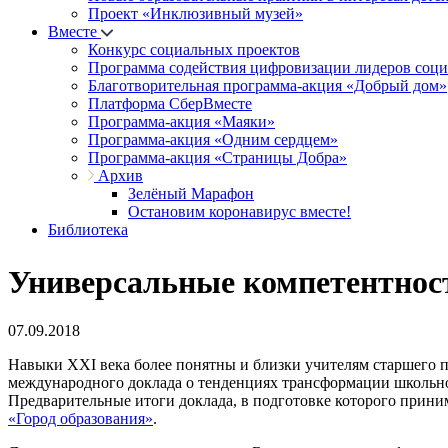
Проект «Инклюзивный музей»
Вместе
Конкурс социальных проектов
Программа содействия цифровизации лидеров соц
Благотворительная программа-акция «Добрый дом»
Платформа СберВместе
Программа-акция «Маяки»
Программа-акция «Одним сердцем»
Программа-акция «Страницы Добра»
Архив
Зелёный Марафон
Остановим коронавирус вместе!
Библиотека
Универсальные компетентност
07.09.2018
Навыки XXI века более понятны и близки учителям старшего п
международного доклада о тенденциях трансформации школьног
Предварительные итоги доклада, в подготовке которого прин
«Город образования»
.