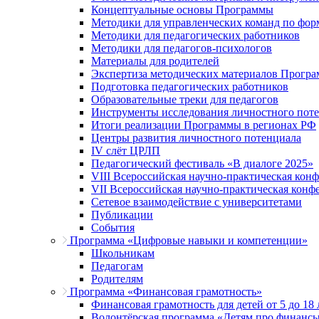
Концептуальные основы Программы
Методики для управленческих команд по ф
Методики для педагогических работников
Методики для педагогов-психологов
Материалы для родителей
Экспертиза методических материалов Прогр
Подготовка педагогических работников
Образовательные треки для педагогов
Инструменты исследования личностного пот
Итоги реализации Программы в регионах РФ
Центры развития личностного потенциала
IV слёт ЦРЛП
Педагогический фестиваль «В диалоге 2025»
VIII Всероссийская научно-практическая кон
VII Всероссийская научно-практическая конф
Сетевое взаимодействие с университетами
Публикации
События
Программа «Цифровые навыки и компетенции»
Школьникам
Педагогам
Родителям
Программа «Финансовая грамотность»
Финансовая грамотность для детей от 5 до 18 
Волонтёрская программа «Детям про финанс