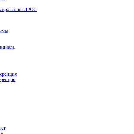
ормированию ЛРОС
аммы
енциала
ференция
еренция
лет
ы»