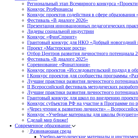
Региональный этап Всемирного конкурса «Проекти
Конкурс ProФинансы
Конкурс проектов содействия в сфере образования
Фестиваль «В диалоге 2026»
Презентация инновационных педагогических прак
Лидеры социальной индустрии
Конкурс «ФинСпринт»
Грантовый конкурс для НКО «Добрый новогодний 
Проект «Мастерские роста»
Отбор Центров развития личностного потенциала 
Фестиваль «В диалоге 2025»
Соревнование «Финатлония»
Конкурс проектов «Исследовательский подход в об
I Конкурс проектов для сообщества программы «Ра
Лучшие практики развития личностного потенциал
II Всероссийский фестиваль методических разработ
Лучшие практики развития личностного потенциал
Грантовый конкурс для школ по внедрению проект
Конкурс субъектов РФ на участие в Программе по 
«Через чтение к развитию личности» – Всероссийс
Конкурс «Учебные материалы для школы будущего
Сделай мир ближе!
Современное образование
Развивающая среда
Учебно-методические материалы и инструме