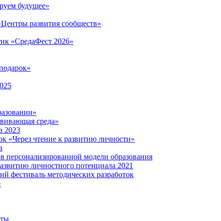
руем будущее»
 «Центры развития сообществ»
тик «СредаФест 2026»
подарок»
2025
разовании»
звивающая среда»
а 2023
ок «Через чтение к развитию личности»
а
ов персонализированной модели образования
развитию личностного потенциала 2021
кий фестиваль методических разработок
»
нты