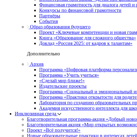
Финансовая грамотность для диалога детей и
Конкурсы по финансовой грамотности
Партнёры
События
Образ образования будущего
Проект «Ключевые компетенции и новая грамо
Книга «Образование для сложного общества»
Доклад «Россия 2025: от кадров к талантам»
Дополнительно
Архив
Программа «Цифровая платформа персонализ
Программа «Учить учиться»
«Сделай мир ближе!»
Издательские проекты
Программа «Социальный и эмоциональный и
Программа «Практики открытости для родите
Лаборатория по созданию образовательных п
Академия искусственного интеллекта для шк
Инклюзивная среда
Благотворительная программа-акция «Добрый ново
Благотворительная акция «Мир открытых возможн
Проект «Всё получится!»
Новые образовательные практики в интересах детей