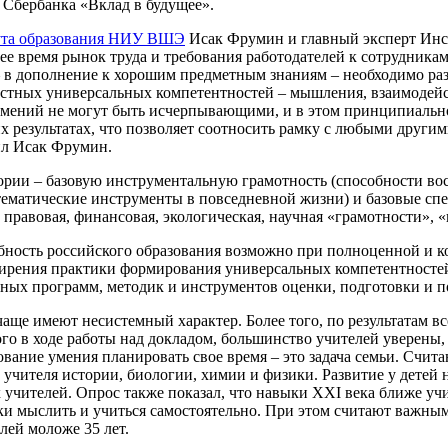
Сбербанка «Вклад в будущее».
ута образования НИУ ВШЭ
Исак Фрумин и главный эксперт Ин
щее время рынок труда и требования работодателей к сотрудник
 в дополнение к хорошим предметным знаниям – необходимо раз
стных универсальных компетентностей – мышления, взаимодейст
 умений не могут быть исчерпывающими, и в этом принципиальн
их результатах, что позволяет соотносить рамку с любыми други
тил Исак Фрумин.
егории – базовую инструментальную грамотность (способности в
атематические инструменты в повседневной жизни) и базовые сп
правовая, финансовая, экологическая, научная «грамотности», «
обность российского образования возможно при полноценной и 
сширения практики формирования универсальных компетентност
ьных программ, методик и инструментов оценки, подготовки и п
е имеют несистемный характер. Более того, по результатам все
го в ходе работы над докладом, большинство учителей уверены,
вание умения планировать свое время – это задача семьи. Счит
чителя истории, биологии, химии и физики. Развитие у детей 
учителей. Опрос также показал, что навыки XXI века ближе учит
ки мыслить и учиться самостоятельно. При этом считают важным
лей моложе 35 лет.