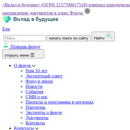
«Вклад в будущее» (ОГРН 1157700017518) изменил юридический а
направлении документов в адрес Фонда
Eng
начать поиск по сайту
Найти
Помощь фонду
открыть меню
О фонде
Нам 10 лет
Экспертный совет
Фонд в лицах
Новости
События
СМИ о нас
Проекты и программы в регионах
Партнеры
Эксперты о фонде
Документы
Контакты
Конкурсы