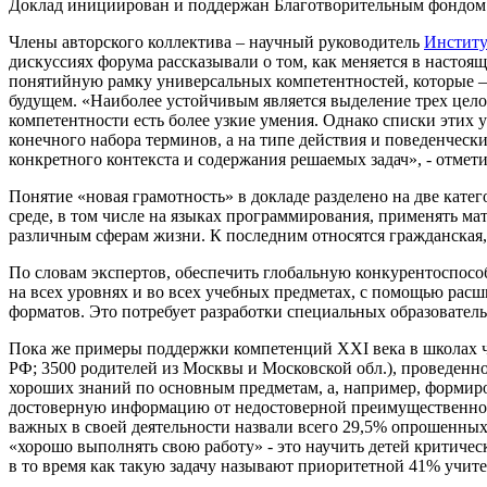
Доклад инициирован и поддержан Благотворительным фондом 
Члены авторского коллектива – научный руководитель
Инстит
дискуссиях форума рассказывали о том, как меняется в настоя
понятийную рамку универсальных компетентностей, которые –
будущем. «Наиболее устойчивым является выделение трех цело
компетентности есть более узкие умения. Однако списки этих
конечного набора терминов, а на типе действия и поведенческ
конкретного контекста и содержания решаемых задач», - отме
Понятие «новая грамотность» в докладе разделено на две кат
среде, в том числе на языках программирования, применять м
различным сферам жизни. К последним относятся гражданская, 
По словам экспертов, обеспечить глобальную конкурентоспос
на всех уровнях и во всех учебных предметах, с помощью ра
форматов. Это потребует разработки специальных образовател
Пока же примеры поддержки компетенций XXI века в школах чащ
РФ; 3500 родителей из Москвы и Московской обл.), проведенно
хороших знаний по основным предметам, а, например, формиро
достоверную информацию от недостоверной преимущественно у
важных в своей деятельности назвали всего 29,5% опрошенных 
«хорошо выполнять свою работу» - это научить детей критичес
в то время как такую задачу называют приоритетной 41% учите