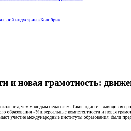
иальной индустрии «Колибри»
и и новая грамотность: движе
околения, чем молодым педагогам. Таков один из выводов всеро
о образования «Универсальные компетентности и новая грамотно
имают участие международные институты образования, были пре