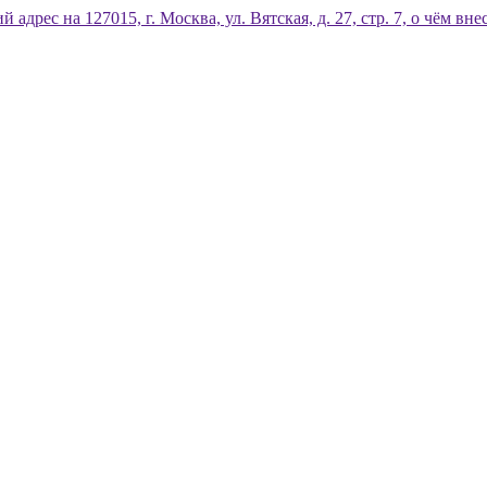
дрес на 127015, г. Москва, ул. Вятская, д. 27, стр. 7, о чём 