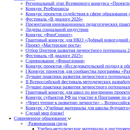
Региональный этап Всемирного конкурса «Проекти
Конкурс ProФинансы
Конкурс проектов содействия в сфере образования
Фестиваль «В диалоге 2026»
Презентация инновационных педагогических прак
Лидеры социальной индустрии
Конкурс «ФинСпринт»
Грантовый конкурс для НКО «Добрый новогодний 
Проект «Мастерские роста»
Отбор Центров развития личностного потенциала 
Фестиваль «В диалоге 2025»
Соревнование «Финатлония»
Конкурс проектов «Исследовательский подход в об
I Конкурс проектов для сообщества программы «Ра
Лучшие практики развития личностного потенциал
II Всероссийский фестиваль методических разработ
Лучшие практики развития личностного потенциал
Грантовый конкурс для школ по внедрению проект
Конкурс субъектов РФ на участие в Программе по 
«Через чтение к развитию личности» – Всероссийс
Конкурс «Учебные материалы для школы будущего
Сделай мир ближе!
Современное образование
Развивающая среда
Учебно-методические материалы и инструме