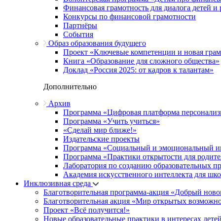
Финансовая грамотность для диалога детей и
Конкурсы по финансовой грамотности
Партнёры
События
Образ образования будущего
Проект «Ключевые компетенции и новая грамо
Книга «Образование для сложного общества»
Доклад «Россия 2025: от кадров к талантам»
Дополнительно
Архив
Программа «Цифровая платформа персонализ
Программа «Учить учиться»
«Сделай мир ближе!»
Издательские проекты
Программа «Социальный и эмоциональный и
Программа «Практики открытости для родите
Лаборатория по созданию образовательных п
Академия искусственного интеллекта для шк
Инклюзивная среда
Благотворительная программа-акция «Добрый ново
Благотворительная акция «Мир открытых возможн
Проект «Всё получится!»
Новые образовательные практики в интересах детей