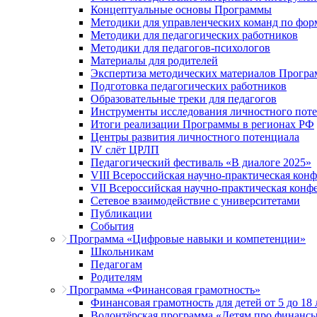
Концептуальные основы Программы
Методики для управленческих команд по ф
Методики для педагогических работников
Методики для педагогов-психологов
Материалы для родителей
Экспертиза методических материалов Прогр
Подготовка педагогических работников
Образовательные треки для педагогов
Инструменты исследования личностного пот
Итоги реализации Программы в регионах РФ
Центры развития личностного потенциала
IV слёт ЦРЛП
Педагогический фестиваль «В диалоге 2025»
VIII Всероссийская научно-практическая кон
VII Всероссийская научно-практическая конф
Сетевое взаимодействие с университетами
Публикации
События
Программа «Цифровые навыки и компетенции»
Школьникам
Педагогам
Родителям
Программа «Финансовая грамотность»
Финансовая грамотность для детей от 5 до 18 
Волонтёрская программа «Детям про финанс