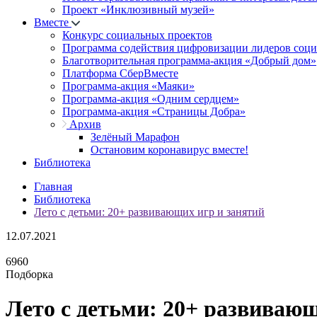
Проект «Инклюзивный музей»
Вместе
Конкурс социальных проектов
Программа содействия цифровизации лидеров соц
Благотворительная программа-акция «Добрый дом»
Платформа СберВместе
Программа-акция «Маяки»
Программа-акция «Одним сердцем»
Программа-акция «Страницы Добра»
Архив
Зелёный Марафон
Остановим коронавирус вместе!
Библиотека
Главная
Библиотека
Лето с детьми: 20+ развивающих игр и занятий
12.07.2021
6960
Подборка
Лето с детьми: 20+ развивающ