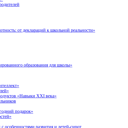
 родителей
тность: от деклараций к школьной реальности»
ированного образования для школы»
нтеллект»
лей»
родуктов «Навыки XXI века»
ольников
годний подарок»
остей»
 с особенностями развития и детей-сирот