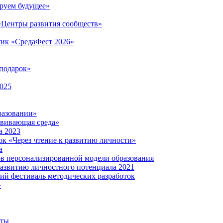
руем будущее»
 «Центры развития сообществ»
тик «СредаФест 2026»
подарок»
2025
разовании»
звивающая среда»
а 2023
ок «Через чтение к развитию личности»
а
ов персонализированной модели образования
развитию личностного потенциала 2021
кий фестиваль методических разработок
»
нты