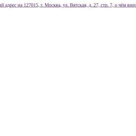
дрес на 127015, г. Москва, ул. Вятская, д. 27, стр. 7, о чём 