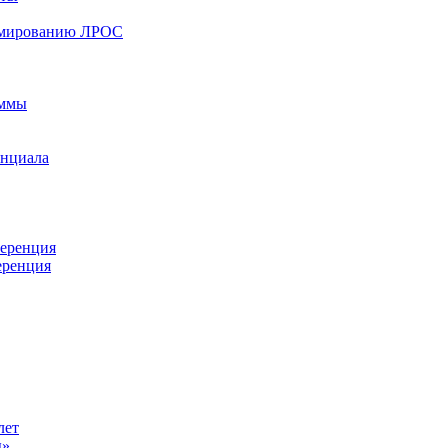
ормированию ЛРОС
аммы
енциала
ференция
еренция
лет
ы»