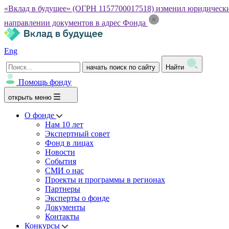
«Вклад в будущее» (ОГРН 1157700017518) изменил юридический а
направлении документов в адрес Фонда
Eng
начать поиск по сайту
Найти
Помощь фонду
открыть меню
О фонде
Нам 10 лет
Экспертный совет
Фонд в лицах
Новости
События
СМИ о нас
Проекты и программы в регионах
Партнеры
Эксперты о фонде
Документы
Контакты
Конкурсы