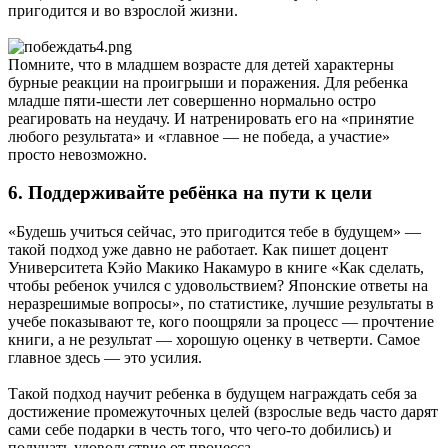
пригодится и во взрослой жизни.
Помните, что в младшем возрасте для детей характерны
бурные реакции на проигрыши и поражения. Для ребенка
младше пяти-шести лет совершенно нормально остро
реагировать на неудачу. И натренировать его на «принятие
любого результата» и «главное — не победа, а участие»
просто невозможно.
6. Поддерживайте ребёнка на пути к цели
«Будешь учиться сейчас, это пригодится тебе в будущем» —
такой подход уже давно не работает. Как пишет доцент
Университета Кэйо Макико Накамуро в книге «Как сделать,
чтобы ребенок учился с удовольствием? Японские ответы на
неразрешимые вопросы», по статистике, лучшие результаты в
учебе показывают те, кого поощряли за процесс — прочтение
книги, а не результат — хорошую оценку в четверти. Самое
главное здесь — это усилия.
Такой подход научит ребенка в будущем награждать себя за
достижение промежуточных целей (взрослые ведь часто дарят
сами себе подарки в честь того, что чего-то добились) и
получать удовольствие от процесса.