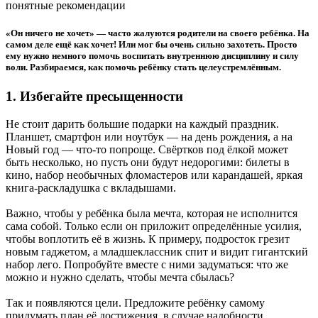
«Он ничего не хочет» — часто жалуются родители на своего ребёнка. На
самом деле ещё как хочет! Или мог бы очень сильно захотеть. Просто
ему нужно немного помочь воспитать внутреннюю дисциплину и силу
воли. Разбираемся, как помочь ребёнку стать целеустремлённым.
1. Избегайте пресыщенности
Не стоит дарить большие подарки на каждый праздник.
Планшет, смартфон или ноутбук — на день рождения, а на
Новый год — что-то попроще. Свёртков под ёлкой может
быть несколько, но пусть они будут недорогими: билеты в
кино, набор необычных фломастеров или карандашей, яркая
книга-раскладушка с вкладышами.
Важно, чтобы у ребёнка была мечта, которая не исполнится
сама собой. Только если он приложит определённые усилия,
чтобы воплотить её в жизнь. К примеру, подросток грезит
новым гаджетом, а младшеклассник спит и видит гигантский
набор лего. Попробуйте вместе с ними задуматься: что же
можно и нужно сделать, чтобы мечта сбылась?
Так и появляются цели. Предложите ребёнку самому
придумать план её достижения, в случае надобности