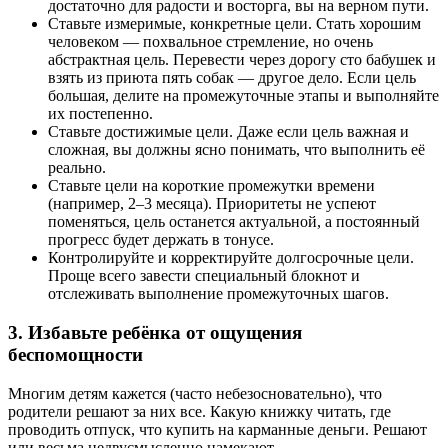
достаточно для радости и восторга, вы на верном пути.
Ставьте измеримые, конкретные цели. Стать хорошим
человеком — похвальное стремление, но очень
абстрактная цель. Перевести через дорогу сто бабушек и
взять из приюта пять собак — другое дело. Если цель
большая, делите на промежуточные этапы и выполняйте
их постепенно.
Ставьте достижимые цели. Даже если цель важная и
сложная, вы должны ясно понимать, что выполнить её
реально.
Ставьте цели на короткие промежутки времени
(например, 2–3 месяца). Приоритеты не успеют
поменяться, цель останется актуальной, а постоянный
прогресс будет держать в тонусе.
Контролируйте и корректируйте долгосрочные цели.
Проще всего завести специальный блокнот и
отслеживать выполнение промежуточных шагов.
3. Избавьте ребёнка от ощущения
беспомощности
Многим детям кажется (часто небезосновательно), что
родители решают за них все. Какую книжку читать, где
проводить отпуск, что купить на карманные деньги. Решают
или весьма недвусмысленно намекают.