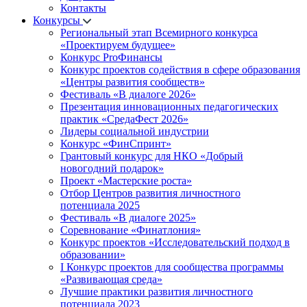
Контакты
Конкурсы
Региональный этап Всемирного конкурса
«Проектируем будущее»
Конкурс ProФинансы
Конкурс проектов содействия в сфере образования
«Центры развития сообществ»
Фестиваль «В диалоге 2026»
Презентация инновационных педагогических
практик «СредаФест 2026»
Лидеры социальной индустрии
Конкурс «ФинСпринт»
Грантовый конкурс для НКО «Добрый
новогодний подарок»
Проект «Мастерские роста»
Отбор Центров развития личностного
потенциала 2025
Фестиваль «В диалоге 2025»
Соревнование «Финатлония»
Конкурс проектов «Исследовательский подход в
образовании»
I Конкурс проектов для сообщества программы
«Развивающая среда»
Лучшие практики развития личностного
потенциала 2023