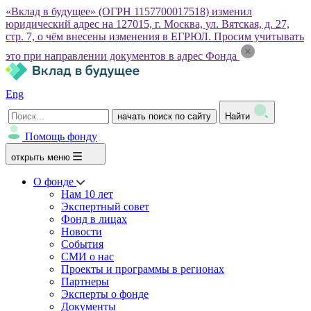
«Вклад в будущее» (ОГРН 1157700017518) изменил
юридический адрес на 127015, г. Москва, ул. Вятская, д. 27,
стр. 7, о чём внесены изменения в ЕГРЮЛ. Просим учитывать
это при направлении документов в адрес Фонда
Eng
начать поиск по сайту
Найти
Помощь фонду
открыть меню
О фонде
Нам 10 лет
Экспертный совет
Фонд в лицах
Новости
События
СМИ о нас
Проекты и программы в регионах
Партнеры
Эксперты о фонде
Документы