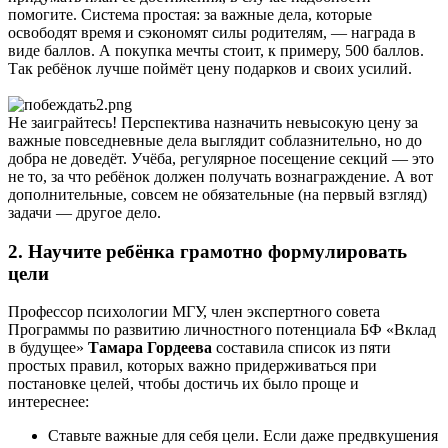
помогите. Система простая: за важные дела, которые
освободят время и сэкономят силы родителям, — награда в
виде баллов. А покупка мечты стоит, к примеру, 500 баллов.
Так ребёнок лучше поймёт цену подарков и своих усилий.
Не заиграйтесь! Перспектива назначить невысокую цену за
важные повседневные дела выглядит соблазнительно, но до
добра не доведёт. Учёба, регулярное посещение секций — это
не то, за что ребёнок должен получать вознаграждение. А вот
дополнительные, совсем не обязательные (на первый взгляд)
задачи — другое дело.
2. Научите ребёнка грамотно формулировать
цели
Профессор психологии МГУ, член экспертного совета
Программы по развитию личностного потенциала БФ «Вклад
в будущее»
Тамара Гордеева
составила список из пяти
простых правил, которых важно придерживаться при
постановке целей, чтобы достичь их было проще и
интереснее:
Ставьте важные для себя цели. Если даже предвкушения