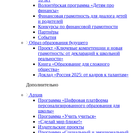
Волонтёрская программа «Детям про
финансы»
Финансовая грамотность для диалога детей
и родителей
Конкурсы по финансовой грамотности
Партнёры
События
Образ образования будущего
Проект «Ключевые компетенции и новая
грамотность: от деклараций к школьной
реальности»
Книга «Образование для сложного
общества»
Доклад «Россия 2025: от кадров к талантам»
Дополнительно
Архив
Программа «Цифровая платформа
персонализированного образования для
школы»
Программа «Учить учиться»
«Сделай мир ближе!»
Издательские проекты
Программа «Социальный и эмоциональный