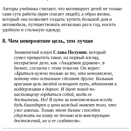
Авторы учебника считают, что мотивирует детей не только
сама суть работы (врач спасает людей), а образ жизни,
который она позволяет создать: купить большой дом и
автомобиль, путешествовать несколько раз в год, носить
удобную и стильную одежду.
8. Чем невероятнее цель, тем лучше
Знаменитый клоун
Слава Полунин
, который
сумел превратить такое, на первый взгляд,
несерьезное дело, как «Академия дураков», в
бизнес, согласен с этим тезисом. Он верит:
«Браться нужно только за то, что невозможно,
потому что остальное сделают другие. Большая
красивая цель звездой освещает путь, вдохновляя и
поддерживая в дороге. И дает повод по-
настоящему гордиться собой, когда ее
достигнешь. Но! В пути за невозможным всегда
будь благодарен и цени каждый момент того, что
уже имеешь. Только этот баланс способен
удержать на плаву не только всю конструкцию
достижений, но и ее создателя».