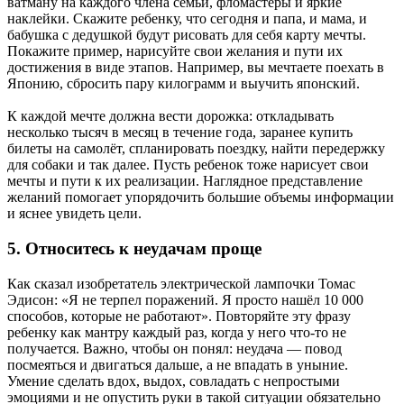
ватману на каждого члена семьи, фломастеры и яркие
наклейки. Скажите ребенку, что сегодня и папа, и мама, и
бабушка с дедушкой будут рисовать для себя карту мечты.
Покажите пример, нарисуйте свои желания и пути их
достижения в виде этапов. Например, вы мечтаете поехать в
Японию, сбросить пару килограмм и выучить японский.
К каждой мечте должна вести дорожка: откладывать
несколько тысяч в месяц в течение года, заранее купить
билеты на самолёт, спланировать поездку, найти передержку
для собаки и так далее. Пусть ребенок тоже нарисует свои
мечты и пути к их реализации. Наглядное представление
желаний помогает упорядочить большие объемы информации
и яснее увидеть цели.
5. Относитесь к неудачам проще
Как сказал изобретатель электрической лампочки Томас
Эдисон: «Я не терпел поражений. Я просто нашёл 10 000
способов, которые не работают». Повторяйте эту фразу
ребенку как мантру каждый раз, когда у него что-то не
получается. Важно, чтобы он понял: неудача — повод
посмеяться и двигаться дальше, а не впадать в уныние.
Умение сделать вдох, выдох, совладать с непростыми
эмоциями и не опустить руки в такой ситуации обязательно