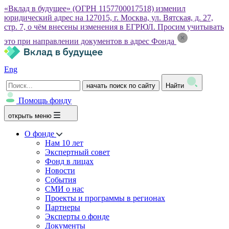
«Вклад в будущее» (ОГРН 1157700017518) изменил
юридический адрес на 127015, г. Москва, ул. Вятская, д. 27,
стр. 7, о чём внесены изменения в ЕГРЮЛ. Просим учитывать
это при направлении документов в адрес Фонда
Eng
начать поиск по сайту
Найти
Помощь фонду
открыть меню
О фонде
Нам 10 лет
Экспертный совет
Фонд в лицах
Новости
События
СМИ о нас
Проекты и программы в регионах
Партнеры
Эксперты о фонде
Документы