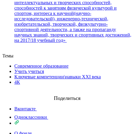
интеллектуальных и творческих способностей,
способностей к занятиям физической культурой и
спортом, интереса к научной(научно-
исследовательской), инженерно-технической,
изобретательской, творческой, физкультурно-
спортивной деятельности, а также на пропаганду
научных знаний, творческих и спортивных достижений,
на 2017/18 учебный год»
Назад
Темы
Современное образование
Учить учиться
Ключевые компетенции\навыки XXI века
4К
Поделиться
Вконтакте
Одноклассники
О фонде