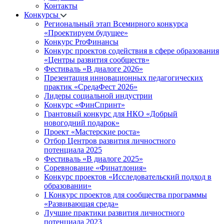
Контакты
Конкурсы
Региональный этап Всемирного конкурса
«Проектируем будущее»
Конкурс ProФинансы
Конкурс проектов содействия в сфере образования
«Центры развития сообществ»
Фестиваль «В диалоге 2026»
Презентация инновационных педагогических
практик «СредаФест 2026»
Лидеры социальной индустрии
Конкурс «ФинСпринт»
Грантовый конкурс для НКО «Добрый
новогодний подарок»
Проект «Мастерские роста»
Отбор Центров развития личностного
потенциала 2025
Фестиваль «В диалоге 2025»
Соревнование «Финатлония»
Конкурс проектов «Исследовательский подход в
образовании»
I Конкурс проектов для сообщества программы
«Развивающая среда»
Лучшие практики развития личностного
потенциала 2023