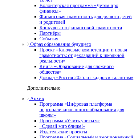
Волонтёрская программа «Детям про
финансы»
Финансовая грамотность для диалога детей
и родителей
Конкурсы по финансовой грамотности
Партнёры
События
Образ образования будущего
Проект «Ключевые компетенции и новая
грамотность: от деклараций к школьной
реальности»
Книга «Образование для сложного
общества»
Доклад «Россия 2025: от кадров к талантам»
Дополнительно
Архив
Программа «Цифровая платформа
персонализированного образования для
школы»
Программа «Учить учиться»
«Сделай мир ближе!»
Издательские проекты
Программа «Социальный и эмоциональный