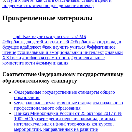
5.
Путь к мечте: как стать счастливым, ставить цели и
поддерживать энергию для движения вперед
Прикрепленные материалы
.pdf
Как научиться учиться
1.57 МБ
#сбербанк для детей и родителей
#сбербанк
#фонд вклад в
будущее
#дайджест
#как научить учиться
#эффективное
чтение
#социальный и эмоциональный интеллект
#навыки
XXI века
#цифровая грамотность
#универсальные
компетентности
#коммуникация
Соответствие Федеральному государственному
образовательному стандарту
Федеральные государственные стандарты общего
образования
Федеральные государственные стандарты начального
профессионального образования
Приказ Минобрнауки России от 25 октября 2017 г. №
1002 «Об утверждении перечня олимпиад и иных
интеллектуальных и(или) творческих конкурсов,
мероприятий, направленных на развитие