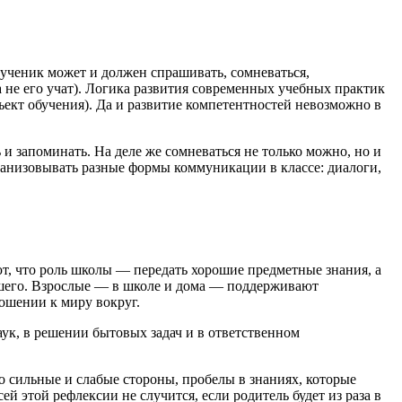
 ученик может и должен спрашивать, сомневаться,
а не его учат). Логика развития современных учебных практик
ъект обучения). Да и развитие компетентностей невозможно в
 и запоминать. На деле же сомневаться не только можно, но и
ганизовывать разные формы коммуникации в классе: диалоги,
ют, что роль школы — передать хорошие предметные знания, а
льшего. Взрослые — в школе и дома — поддерживают
ошении к миру вокруг.
ук, в решении бытовых задач и в ответственном
го сильные и слабые стороны, пробелы в знаниях, которые
й этой рефлексии не случится, если родитель будет из раза в