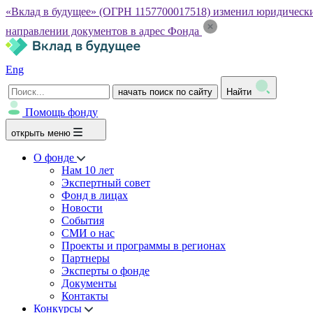
«Вклад в будущее» (ОГРН 1157700017518) изменил юридический а
направлении документов в адрес Фонда
Eng
начать поиск по сайту
Найти
Помощь фонду
открыть меню
О фонде
Нам 10 лет
Экспертный совет
Фонд в лицах
Новости
События
СМИ о нас
Проекты и программы в регионах
Партнеры
Эксперты о фонде
Документы
Контакты
Конкурсы