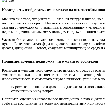
Исследовать, изобретать, сомневаться: на что способны шк
Мы начали с того, что учитель — главная фигура в школе, но 
интересоваться и спорить. Именно его потребности определяют 
связана с переходом от «парадигмы преподавания» к «парадигм
первом, «преподавательском», подходе, тогда как позиция «са
Часто любое сомнение, которое школьник высказывает на уроке,
нужно. Более того, атмосфера на уроке должна этому способс
дебаты, дискуссии. Словом, создавать мотивирующую среду и 
Принятие, помощь, поддержка: чего ждать от родителей
Родители и учителя часто спорят, кто именно отвечает за раз
«мягкие» навыки — это ответственность семьи и самого ребен
любознательность и самостоятельную активность ученика: в по
Взрослые — в школе и дома — поддерживают любознатель
отношении к миру вокруг.
Например, оценка из карательного инструмента в руках учителя
требуется восполнить, и в аспектах метапредметных и личностн