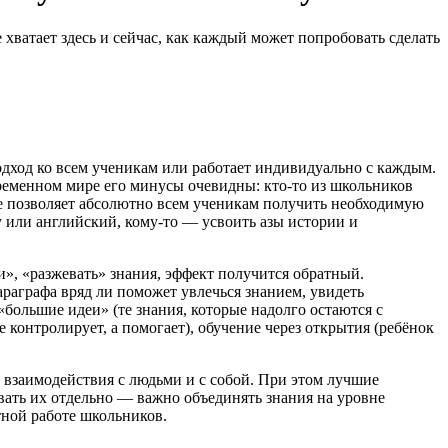
 хватает здесь и сейчас, как каждый может попробовать сделать
одход ко всем ученикам или работает индивидуально с каждым.
временном мире его минусы очевидны: кто-то из школьников
ие позволяет абсолютно всем ученикам получить необходимую
у или английский, кому-то — усвоить азы истории и
ти», «разжевать» знания, эффект получится обратный.
параграфа вряд ли поможет увлечься знанием, увидеть
«большие идеи» (те знания, которые надолго остаются с
е контролирует, а помогает), обучение через открытия (ребёнок
взаимодействия с людьми и с собой. При этом лучшие
авать их отдельно — важно объединять знания на уровне
тной работе школьников.