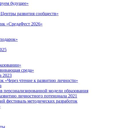
руем будущее»
 «Центры развития сообществ»
тик «СредаФест 2026»
подарок»
2025
разовании»
звивающая среда»
а 2023
ок «Через чтение к развитию личности»
а
ов персонализированной модели образования
развитию личностного потенциала 2021
кий фестиваль методических разработок
»
нты