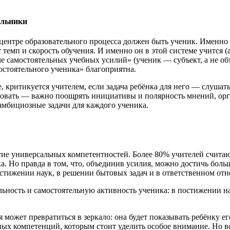
ольники
в центре образовательного процесса должен быть ученик. Именно
темп и скорость обучения. И именно он в этой системе учится (
е самостоятельных учебных усилий» (ученик — субъект, а не об
мостоятельного ученика» благоприятна.
 критикуется учителем, если задача ребёнка для него — слушать
твовать — важно поощрять инициативы и полярность мнений, ор
амбициозные задачи для каждого ученика.
витие универсальных компетентностей. Более 80% учителей счита
ка. Но правда в том, что, объединив усилия, можно достичь бо
стижении наук, в решении бытовых задач и в ответственном отн
ность и самостоятельную активность ученика: в постижении на
 может превратиться в зеркало: она будет показывать ребёнку е
ых компетенций, которым стоит уделить особое внимание. Но все