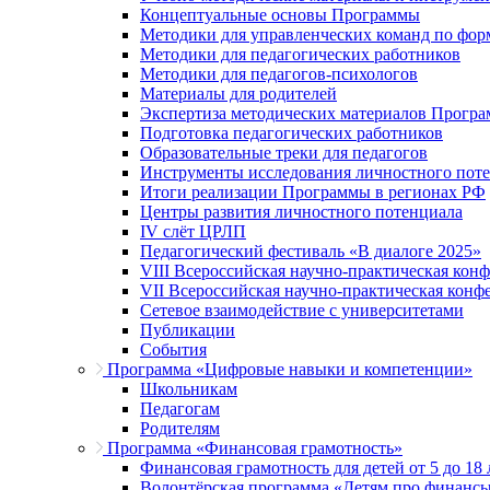
Концептуальные основы Программы
Методики для управленческих команд по ф
Методики для педагогических работников
Методики для педагогов-психологов
Материалы для родителей
Экспертиза методических материалов Прогр
Подготовка педагогических работников
Образовательные треки для педагогов
Инструменты исследования личностного пот
Итоги реализации Программы в регионах РФ
Центры развития личностного потенциала
IV слёт ЦРЛП
Педагогический фестиваль «В диалоге 2025»
VIII Всероссийская научно-практическая кон
VII Всероссийская научно-практическая конф
Сетевое взаимодействие с университетами
Публикации
События
Программа «Цифровые навыки и компетенции»
Школьникам
Педагогам
Родителям
Программа «Финансовая грамотность»
Финансовая грамотность для детей от 5 до 18 
Волонтёрская программа «Детям про финанс