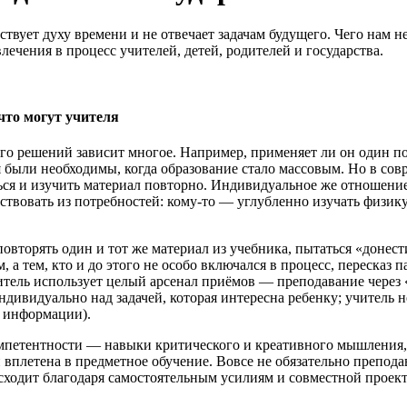
твует духу времени и не отвечает задачам будущего. Чего нам не
чения в процесс учителей, детей, родителей и государства.
что могут учителя
его решений зависит многое. Например, применяет ли он один п
я были необходимы, когда образование стало массовым. Но в со
ться и изучить материал повторно. Индивидуальное же отношен
йствовать из потребностей: кому-то — углубленно изучать физик
повторять один и тот же материал из учебника, пытаться «донес
а тем, кто и до этого не особо включался в процесс, пересказ 
читель использует целый арсенал приёмов — преподавание через 
ндивидуально над задачей, которая интересна ребенку; учитель н
й информации).
омпетентности — навыки критического и креативного мышления, 
й вплетена в предметное обучение. Вовсе не обязательно препод
исходит благодаря самостоятельным усилиям и совместной проек