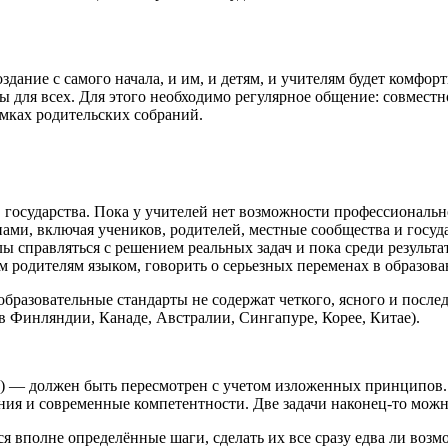
дание с самого начала, и им, и детям, и учителям будет комфор
ы для всех. Для этого необходимо регулярное общение: совместн
амках родительских собраний.
государства. Пока у учителей нет возможности профессионально
ми, включая учеников, родителей, местные сообщества и госуда
лы справляться с решением реальных задач и пока среди результ
родителям языком, говорить о серьезных переменах в образова
образовательные стандарты не содержат четкого, ясного и посл
 в Финляндии, Канаде, Австралии, Сингапуре, Корее, Китае).
 — должен быть пересмотрен с учетом изложенных принципов. Т
ния и современные компетентности. Две задачи наконец-то можно
тся вполне определённые шаги, сделать их все сразу едва ли в