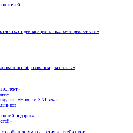
 родителей
тность: от деклараций к школьной реальности»
ированного образования для школы»
нтеллект»
лей»
родуктов «Навыки XXI века»
ольников
годний подарок»
остей»
 с особенностями развития и детей-сирот