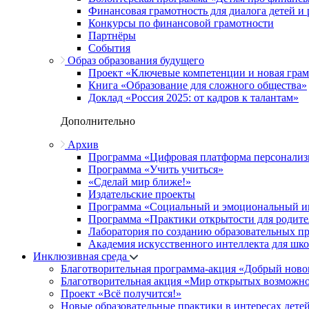
Финансовая грамотность для диалога детей и
Конкурсы по финансовой грамотности
Партнёры
События
Образ образования будущего
Проект «Ключевые компетенции и новая грамо
Книга «Образование для сложного общества»
Доклад «Россия 2025: от кадров к талантам»
Дополнительно
Архив
Программа «Цифровая платформа персонализ
Программа «Учить учиться»
«Сделай мир ближе!»
Издательские проекты
Программа «Социальный и эмоциональный и
Программа «Практики открытости для родите
Лаборатория по созданию образовательных п
Академия искусственного интеллекта для шк
Инклюзивная среда
Благотворительная программа-акция «Добрый ново
Благотворительная акция «Мир открытых возможн
Проект «Всё получится!»
Новые образовательные практики в интересах детей