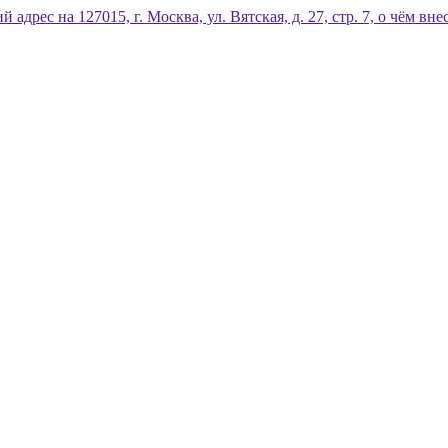
дрес на 127015, г. Москва, ул. Вятская, д. 27, стр. 7, о чём 