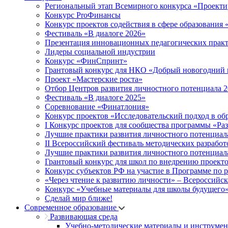
Региональный этап Всемирного конкурса «Проекти
Конкурс ProФинансы
Конкурс проектов содействия в сфере образования
Фестиваль «В диалоге 2026»
Презентация инновационных педагогических прак
Лидеры социальной индустрии
Конкурс «ФинСпринт»
Грантовый конкурс для НКО «Добрый новогодний 
Проект «Мастерские роста»
Отбор Центров развития личностного потенциала 
Фестиваль «В диалоге 2025»
Соревнование «Финатлония»
Конкурс проектов «Исследовательский подход в об
I Конкурс проектов для сообщества программы «Ра
Лучшие практики развития личностного потенциал
II Всероссийский фестиваль методических разработ
Лучшие практики развития личностного потенциал
Грантовый конкурс для школ по внедрению проект
Конкурс субъектов РФ на участие в Программе по 
«Через чтение к развитию личности» – Всероссийс
Конкурс «Учебные материалы для школы будущего
Сделай мир ближе!
Современное образование
Развивающая среда
Учебно-методические материалы и инструме