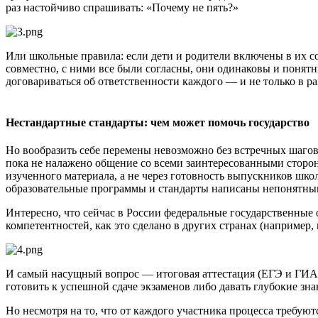
раз настойчиво спрашивать: «Почему не пять?»
Или школьные правила: если дети и родители включены в их соз
совместно, с ними все были согласны, они одинаковы и понятн
договариваться об ответственности каждого — и не только в р
Нестандартные стандарты: чем может помочь государство
Но вообразить себе перемены невозможно без встречных шагов 
пока не налажено общение со всеми заинтересованными сторона
изученного материала, а не через готовность выпускников шко
образовательные программы и стандарты написаны непонятным 
Интересно, что сейчас в России федеральные государственные 
компетентностей, как это сделано в других странах (например,
И самый насущный вопрос — итоговая аттестация (ЕГЭ и ГИА)
готовить к успешной сдаче экзаменов либо давать глубокие зна
Но несмотря на то, что от каждого участника процесса требую