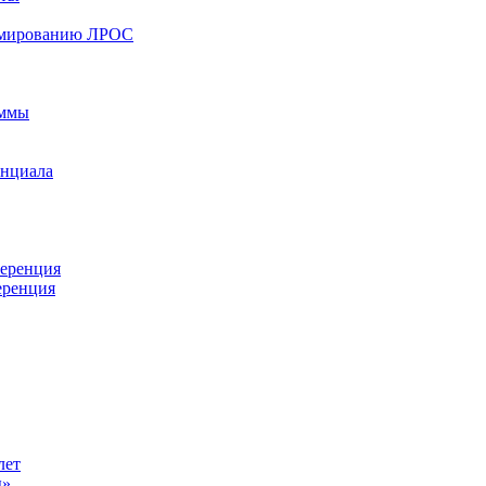
ормированию ЛРОС
аммы
енциала
ференция
еренция
лет
ы»