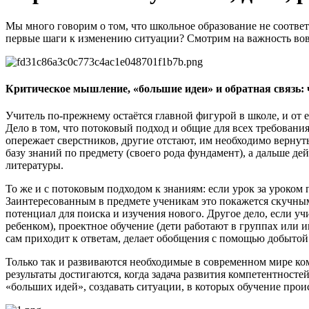
Мы много говорим о том, что школьное образование не соответс
первые шаги к изменению ситуации? Смотрим на важность вовле
Критическое мышление, «большие идеи» и обратная связь: 
Учитель по-прежнему остаётся главной фигурой в школе, и от 
Дело в том, что потоковый подход и общие для всех требовани
опережает сверстников, другие отстают, им необходимо верну
базу знаний по предмету (своего рода фундамент), а дальше де
литературы.
То же и с потоковым подходом к знаниям: если урок за уроком 
Заинтересованным в предмете ученикам это покажется скучным, 
потенциал для поиска и изучения нового. Другое дело, если у
ребенком), проектное обучение (дети работают в группах или и
сам приходит к ответам, делает обобщения с помощью добыто
Только так и развиваются необходимые в современном мире к
результаты достигаются, когда задача развития компетентносте
«больших идей», создавать ситуации, в которых обучение про